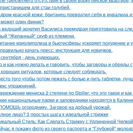
ле трёхлетнего отсутствия в своей воркутинской квартире,
 пристанищем для стаи голубей.
дром красной кожи: британец превратил себя в инвалида и
 может один финик?
 ведущий архетип Василиса премудрая приготовила на сл
ый "Желанный" скуф из племени.
етание криолиполиза и бьютисферы ускоряет похудение и у
 правильно качать пресс: инструкция для новичков.
 сентября - день худеющих.
о и как нужно делать и говорить, чтобы заговоры и обряды 
 хороших ритуалов, которые следует соблюдать.
есто того чтобы потом лежать с болью и пить таблетки, лу
екс упражнений.
вреждение мениска 2 степени по Stoller: что это такое и как
кие национальные парки и заповедники находятся в Калини
ПОМОЩЬ огороднику. Заговор на добрый урожай.
лное лицо? 3 простых шага к идеальной стрижке
икальный Стиль: Как Сделать Стрижку с Удлиненной Челко
йчас я покажу фото из своего паспорта и "Глубокой" молодо