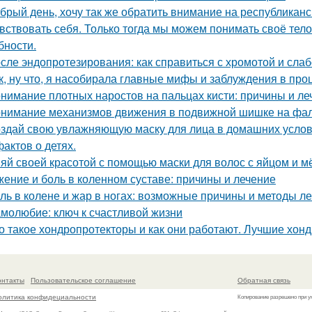
брый день, хочу так же обратить внимание на республикан
вствовать себя. Только тогда мы можем понимать своё тело,
бности.
сле эндопротезирования: как справиться с хромотой и сла
к, ну что, я насобирала главные мифы и заблуждения в про
нимание плотных наростов на пальцах кисти: причины и ле
нимание механизмов движения в подвижной шишке на фал
здай свою увлажняющую маску для лица в домашних усло
фактов о детях.
яй своей красотой с помощью маски для волос с яйцом и 
ение и боль в коленном суставе: причины и лечение
ль в колене и жар в ногах: возможные причины и методы л
молюбие: ключ к счастливой жизни
о такое хондропротекторы и как они работают. Лучшие хон
онтакты
Пользовательское соглашение
Обратная связь
олитика конфидециальности
Копирование разрешено при у