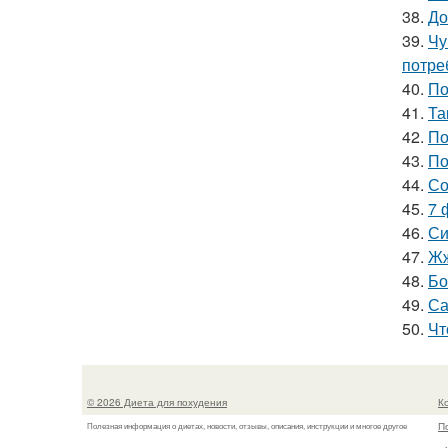
38.
До
39.
Чу
потре
40.
По
41.
Та
42.
По
43.
По
44.
Со
45.
7 
46.
Си
47.
Жж
48.
Бо
49.
Са
50.
Чт
© 2026 Диета для похудения
К
П
Полезная информация о диетах, новости, отзывы, описания, инструкции и многое другое