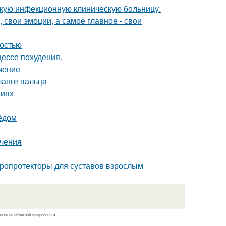
скую инфекционную клиническую больницу.
 свои эмоции, а самое главное - свои
бостью
цессе похудения.
чение
анге пальца
виях
мёдом
ечения
дропротекторы для суставов взрослым
казании обратной гиперссылки.