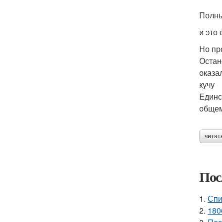
Полны
и это 
Но пр
Остан
оказа
кучу
Единс
общем
читат
Пос
1.
Спи
2.
180