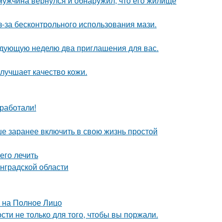
 мужчина вернулся и обнаружил, что его жилище
з-за бесконтрольного использования мази.
едующую неделю два приглашения для вас.
лучшает качество кожи.
сработали!
чше заранее включить в свою жизнь простой
 его лечить
нградской области
й на Полное Лицо
сти не только для того, чтобы вы поржали.