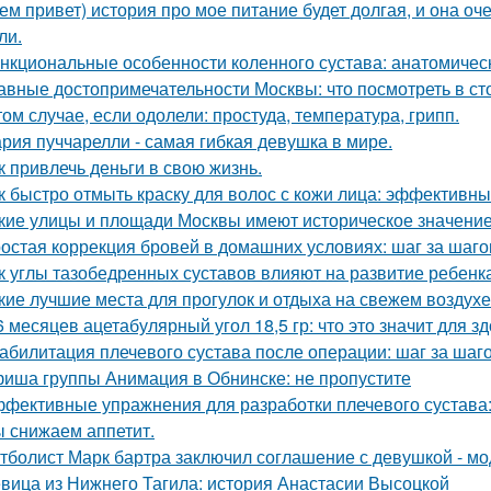
ем привет) история про мое питание будет долгая, и она о
ли.
нкциональные особенности коленного сустава: анатомичес
авные достопримечательности Москвы: что посмотреть в ст
том случае, если одолели: простуда, температура, грипп.
рия пуччарелли - самая гибкая девушка в мире.
к привлечь деньги в свою жизнь.
к быстро отмыть краску для волос с кожи лица: эффективн
кие улицы и площади Москвы имеют историческое значени
остая коррекция бровей в домашних условиях: шаг за шаг
к углы тазобедренных суставов влияют на развитие ребенк
кие лучшие места для прогулок и отдыха на свежем воздухе
6 месяцев ацетабулярный угол 18,5 гр: что это значит для з
абилитация плечевого сустава после операции: шаг за шаг
иша группы Анимация в Обнинске: не пропустите
фективные упражнения для разработки плечевого сустава: 
 снижаем аппетит.
тболист Марк бартра заключил соглашение с девушкой - мод
вица из Нижнего Тагила: история Анастасии Высоцкой