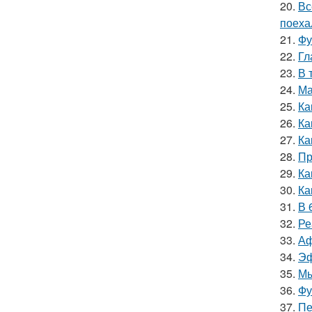
20.
Вс
поеха
21.
Фу
22.
Гл
23.
В 
24.
Ма
25.
Ка
26.
Ка
27.
Ка
28.
Пр
29.
Ка
30.
Ка
31.
В 
32.
Ре
33.
Аф
34.
Эф
35.
Мы
36.
Фу
37.
Пе