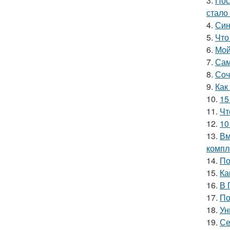
3.
Пос
стало
4.
Син
5.
Что
6.
Мой
7.
Сам
8.
Соч
9.
Как
10.
15
11.
Чт
12.
10
13.
Вм
компл
14.
По
15.
Ка
16.
В 
17.
По
18.
Ун
19.
Се