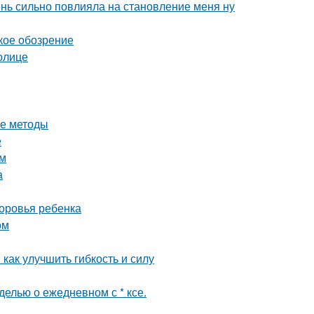
чень сильно повлияла на становление меня ну
кое обозрение
олице
ые методы
е
ом
а
доровья ребенка
ом
как улучшить гибкость и силу
елью о ежедневном с * ксе.