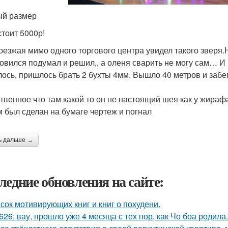
й размер
стоит 5000р!
оезжая мимо одного торгового центра увидел такого зверя.Н
овился подумал и решил,, а оленя сварить не могу сам… И 
лось, пришлось брать 2 бухты 4мм. Вышло 40 метров и заб
твенное что там какой то он не настоящий шея как у жираф
 был сделан на бумаге чертеж и погнал
ь дальше →
ледние обновления на сайте:
сок мотивирующих книг и книг о похудени.
626: вау, прошло уже 4 месяца с тех пор, как Чо боа родила.