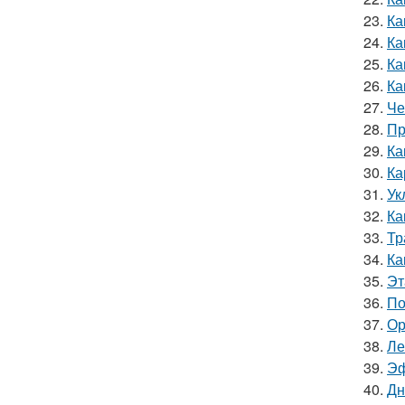
23.
Ка
24.
Ка
25.
Ка
26.
Ка
27.
Че
28.
Пр
29.
Ка
30.
Ка
31.
Ук
32.
Ка
33.
Тр
34.
Ка
35.
Эт
36.
По
37.
Ор
38.
Ле
39.
Эф
40.
Дн