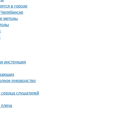
ятся в городе
 Челябинске
ые методы
етоды
х
х
ая инструкция
инающих
олное руководство
т сердца слушателей
 плеча