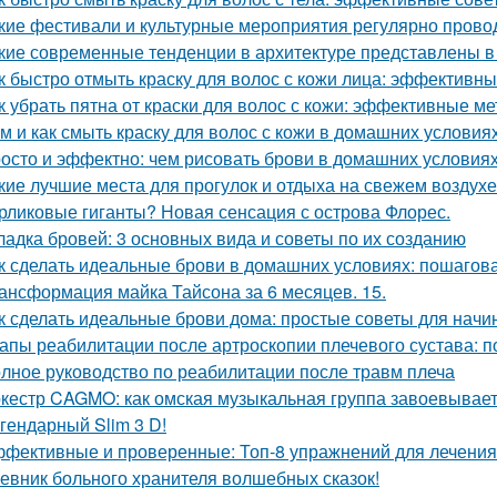
кие фестивали и культурные мероприятия регулярно провод
кие современные тенденции в архитектуре представлены в
к быстро отмыть краску для волос с кожи лица: эффективн
к убрать пятна от краски для волос с кожи: эффективные м
м и как смыть краску для волос с кожи в домашних условия
осто и эффектно: чем рисовать брови в домашних условия
кие лучшие места для прогулок и отдыха на свежем воздухе
рликовые гиганты? Новая сенсация с острова Флорес.
ладка бровей: 3 основных вида и советы по их созданию
к сделать идеальные брови в домашних условиях: пошагов
ансформация майка Тайсона за 6 месяцев. 15.
к сделать идеальные брови дома: простые советы для нач
апы реабилитации после артроскопии плечевого сустава: п
лное руководство по реабилитации после травм плеча
кестр CAGMO: как омская музыкальная группа завоевывае
гендарный Slim 3 D!
фективные и проверенные: Топ-8 упражнений для лечения
евник больного хранителя волшебных сказок!