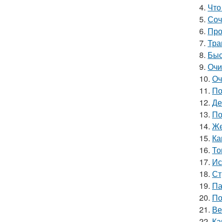
4.
Что
5.
Соч
6.
Про
7.
Тра
8.
Быс
9.
Очи
10.
Оч
11.
По
12.
Де
13.
По
14.
Же
15.
Ка
16.
То
17.
Ис
18.
Ст
19.
Па
20.
По
21.
Ве
22.
Ка