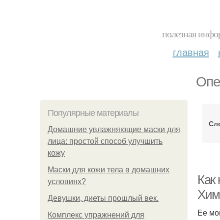
полезная инфор
главная
Опе
Популярные материалы
Сл
Домашние увлажняющие маски для
лица: простой способ улучшить
кожу
Маски для кожи тела в домашних
Как
условиях?
Хим
Девушки, диеты прошлый век.
Ее мо
Комплекс упражнений для