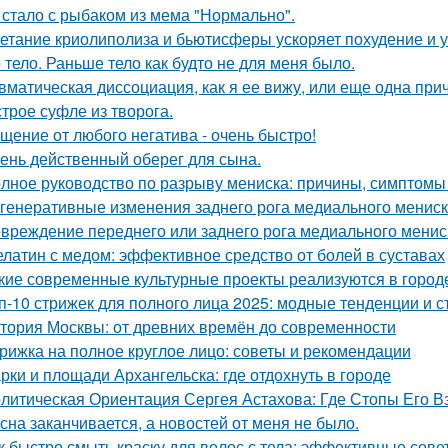
 стало с рыбаком из мема "Нормально".
етание криолиполиза и бьютисферы ускоряет похудение и у
 тело. Раньше тело как будто не для меня было.
вматическая диссоциация, как я ее вижу, или еще одна прич
трое суфле из творога.
щение от любого негатива - очень быстро!
ень действенный оберег для сына.
лное руководство по разрыву мениска: причины, симптомы
генеративные изменения заднего рога медиального мениска
вреждение переднего или заднего рога медиального менис
латин с медом: эффективное средство от болей в суставах
кие современные культурные проекты реализуются в город
п-10 стрижек для полного лица 2025: модные тенденции и 
тория Москвы: от древних времён до современности
рижка на полное круглое лицо: советы и рекомендации
рки и площади Архангельска: где отдохнуть в городе
литическая Ориентация Сергея Астахова: Где Стопы Его В
сна заканчивается, а новостей от меня не было.
к быстро смыть краску для волос с тела: эффективные сове