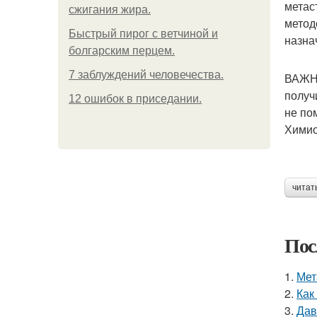
метас
сжигания жира.
метод
Быстрый пирог с ветчиной и
назна
болгарским перцем.
7 заблуждений человечества.
ВАЖНО
получ
12 ошибок в приседании.
не по
Химио
читат
Пос
1.
Мет
2.
Как
3.
Дав