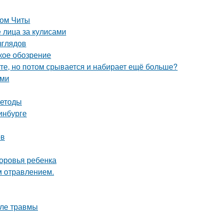
лом Читы
 лица за кулисами
зглядов
кое обозрение
ете, но потом срывается и набирает ещё больше?
ыми
методы
инбурге
ов
доровья ребенка
м отравлением.
сле травмы