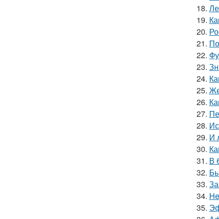
18.
Ле
19.
Ка
20.
Ро
21.
По
22.
Фу
23.
Зн
24.
Ка
25.
Же
26.
Ка
27.
Пе
28.
Ис
29.
И 
30.
Ка
31.
В 
32.
Бы
33.
За
34.
He
35.
Эф