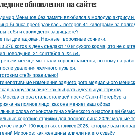
ледние обновления на сайте:
димир Меньшов без памяти влюбился в молодую актрису и 
ица Бьянка преобразилась, потеряв 41 килограмм за полго
 вы себя и своих деток защищаете?
епты диетадюкан. Нежные творожные сочники.
и 276 котов в день съедают 10 кг сухого корма, это не счита
ия новолуния. 21 сентября в 22. 54.
третьем месяце мы стали хорошо заметны, поэтому на рабо
 после удаления желчного пузыря.
готовим стейк правильно!
генеративные изменения заднего рога медиального мениска
скад на круглом лице: как выбрать идеальную стрижку
к Москва снова стала столицей после Санкт-Петербурга
рижка на полное лицо: как она меняет ваш образ
льные слова от константина хабенского о настоящей безыс
ильные короткие стрижки для полного лица 2025: модные 
углое лицо? 100 коротких стрижек 2025, которые вам понра
гений Миронов: как женщины влияли на его судьбу