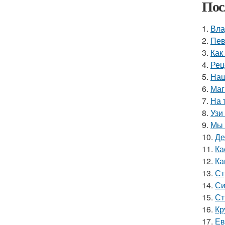
Пос
1.
Вла
2.
Пев
3.
Как
4.
Рец
5.
Наш
6.
Маг
7.
На 
8.
Узи
9.
Мы 
10.
Де
11.
Ка
12.
Ка
13.
Ст
14.
Си
15.
Ст
16.
Кр
17.
Ев