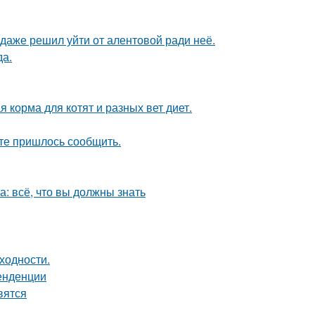
даже решил уйти от алентовой ради неё.
да.
я корма для котят и разных вет диет.
те пришлось сообщить.
: всё, что вы должны знать
ходности.
тенденции
вятся