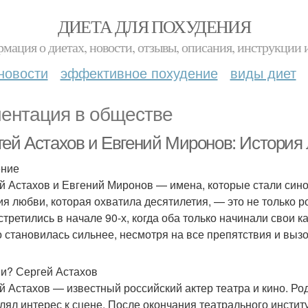
ДИЕТА ДЛЯ ПОХУДЕНИЯ
мация о диетах, новости, отзывы, описания, инструкции 
новости
эффективное похудение
виды диет
ентация в обществе
гей Астахов и Евгений Миронов: История 
ение
й Астахов и Евгений Миронов — имена, которые стали сино
ия любви, которая охватила десятилетия, — это не только р
стретились в начале 90-х, когда оба только начинали свои к
о становилась сильнее, несмотря на все препятствия и выз
ни? Сергей Астахов
й Астахов — известный российский актер театра и кино. Род
лял интерес к сцене. После окончания театрального инстит