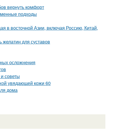
бов вернуть комфорт
еменные подходы
щая в восточной Азии, включая Россию, Китай,
 желатин для суставов
тных осложнения
тов
 и советы
ухой увядающей кожи 60
для дома