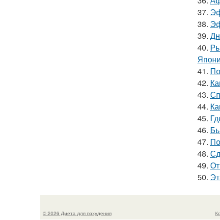
36.
Аф
37.
Эф
38.
Эф
39.
Дн
40.
Ры
Япони
41.
По
42.
Ка
43.
Сп
44.
Ка
45.
Гд
46.
Бы
47.
По
48.
Сд
49.
От
50.
Эт
© 2026 Диета для похудения
К