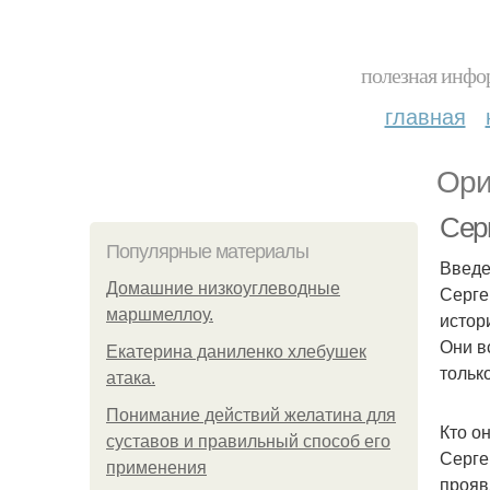
полезная инфор
главная
Ори
Сер
Популярные материалы
Введ
Домашние низкоуглеводные
Серге
маршмеллоу.
истор
Они в
Екатерина даниленко хлебушек
тольк
атака.
Понимание действий желатина для
Кто о
суставов и правильный способ его
Серге
применения
прояв