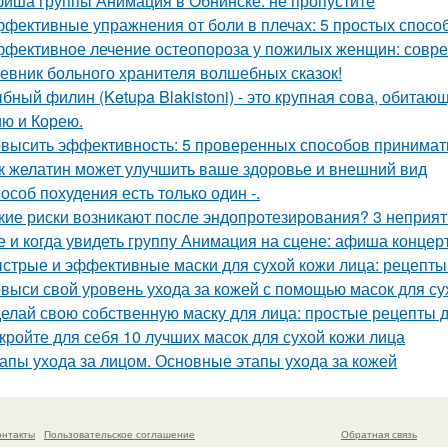
иша группы Анимация в Обнинске: не пропустите
фективные упражнения от боли в плечах: 5 простых спосо
фективное лечение остеопороза у пожилых женщин: совр
евник больного хранителя волшебных сказок!
бный филин (Ketupa Blakistoni) - это крупная сова, обитаю
ю и Корею.
высить эффективность: 5 проверенных способов принимать
к желатин может улучшить ваше здоровье и внешний вид
особ похудения есть только один -.
кие риски возникают после эндопротезирования? 3 неприя
е и когда увидеть группу Анимация на сцене: афиша концер
стрые и эффективные маски для сухой кожи лица: рецепты
выси свой уровень ухода за кожей с помощью масок для с
елай свою собственную маску для лица: простые рецепты 
кройте для себя 10 лучших масок для сухой кожи лица
апы ухода за лицом. Основные этапы ухода за кожей
онтакты
Пользовательское соглашение
Обратная связь