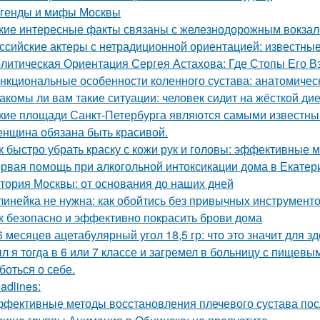
генды и мифы Москвы
кие интересные факты связаны с железнодорожным вокза
ссийские актеры с нетрадиционной ориентацией: известные
литическая Ориентация Сергея Астахова: Где Стопы Его В
нкциональные особенности коленного сустава: анатомичес
акомы ли вам такие ситуации: человек сидит на жёсткой ди
кие площади Санкт-Петербурга являются самыми известн
нщина обязана быть красивой.
к быстро убрать краску с кожи рук и головы: эффективные 
рвая помощь при алкогольной интоксикации дома в Екатер
тория Москвы: от основания до наших дней
линейка не нужна: как обойтись без привычных инструмент
к безопасно и эффективно покрасить брови дома
6 месяцев ацетабулярный угол 18,5 гр: что это значит для з
л я тогда в 6 или 7 классе и загремел в больницу с пищевы
боться о себе.
adlines:
фективные методы восстановления плечевого сустава по