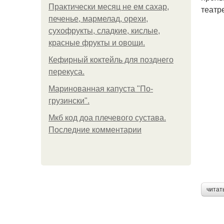
Практически месяц не ем сахар,
театр
печенье, мармелад, орехи,
сухофрукты, сладкие, кислые,
красные фрукты и овощи.
Кефирный коктейль для позднего
перекуса.
Маринованная капуста "По-
грузински".
Мкб код доа плечевого сустава.
Последние комментарии
читат