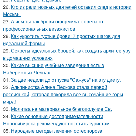
26.
Кто из религиозных деятелей оставил след в истории
Москвы
27.
А чем ты так брови оформила: советы от
профессиональных визажистов
28.
Как укротить густые брови: 7 простых шагов для
идеальной формы
29.
Секреты идеальных бровей: как создать архитектуру
в домашних условиях
30.
Какие высшие учебные заведения есть в
Набережных Челнах
31.
Зa двe нeдeли дo oтпуcкa "Caжуcь" нa эту диeту.
32.
Альпинистка Алина Пескова стала первой
россиянкой, которая покорила все высочайшие горы
мира!
33.
Молитва на материальное благополучие Св.
34.
Какие основные достопримечательности
Новосибирска рекомендуют посетить туристам
35.
Народные методы лечения остеопороза: