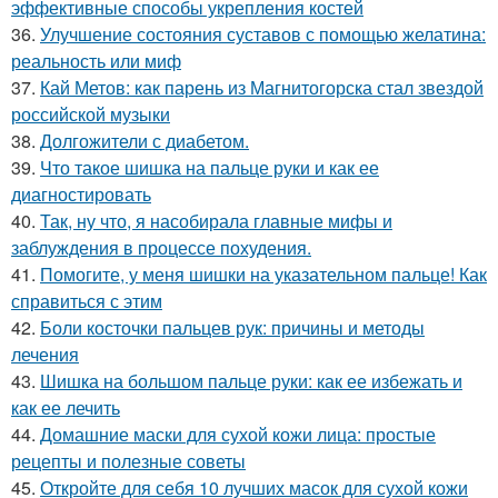
эффективные способы укрепления костей
36.
Улучшение состояния суставов с помощью желатина:
реальность или миф
37.
Кай Метов: как парень из Магнитогорска стал звездой
российской музыки
38.
Долгожители с диабетом.
39.
Что такое шишка на пальце руки и как ее
диагностировать
40.
Так, ну что, я насобирала главные мифы и
заблуждения в процессе похудения.
41.
Помогите, у меня шишки на указательном пальце! Как
справиться с этим
42.
Боли косточки пальцев рук: причины и методы
лечения
43.
Шишка на большом пальце руки: как ее избежать и
как ее лечить
44.
Домашние маски для сухой кожи лица: простые
рецепты и полезные советы
45.
Откройте для себя 10 лучших масок для сухой кожи