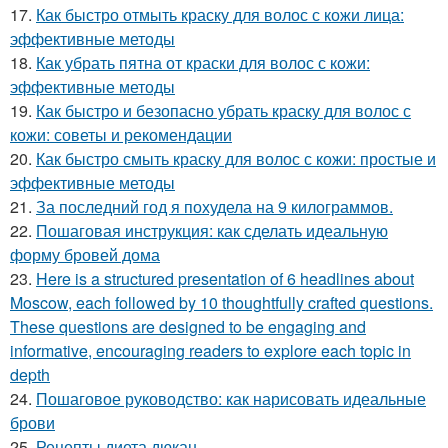
17.
Как быстро отмыть краску для волос с кожи лица:
эффективные методы
18.
Как убрать пятна от краски для волос с кожи:
эффективные методы
19.
Как быстро и безопасно убрать краску для волос с
кожи: советы и рекомендации
20.
Как быстро смыть краску для волос с кожи: простые и
эффективные методы
21.
За последний год я похудела на 9 килограммов.
22.
Пошаговая инструкция: как сделать идеальную
форму бровей дома
23.
Here is a structured presentation of 6 headlines about
Moscow, each followed by 10 thoughtfully crafted questions.
These questions are designed to be engaging and
informative, encouraging readers to explore each topic in
depth
24.
Пошаговое руководство: как нарисовать идеальные
брови
25.
Рецепты диета дюкан.