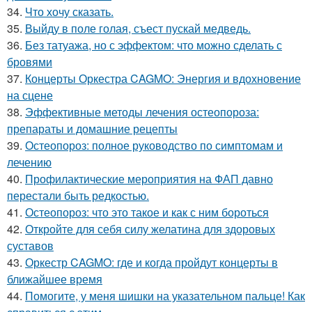
34.
Что хочу сказать.
35.
Выйду в поле голая, съест пускай медведь.
36.
Без татуажа, но с эффектом: что можно сделать с
бровями
37.
Концерты Оркестра CAGMO: Энергия и вдохновение
на сцене
38.
Эффективные методы лечения остеопороза:
препараты и домашние рецепты
39.
Остеопороз: полное руководство по симптомам и
лечению
40.
Профилактические мероприятия на ФАП давно
перестали быть редкостью.
41.
Остеопороз: что это такое и как с ним бороться
42.
Откройте для себя силу желатина для здоровых
суставов
43.
Оркестр CAGMO: где и когда пройдут концерты в
ближайшее время
44.
Помогите, у меня шишки на указательном пальце! Как