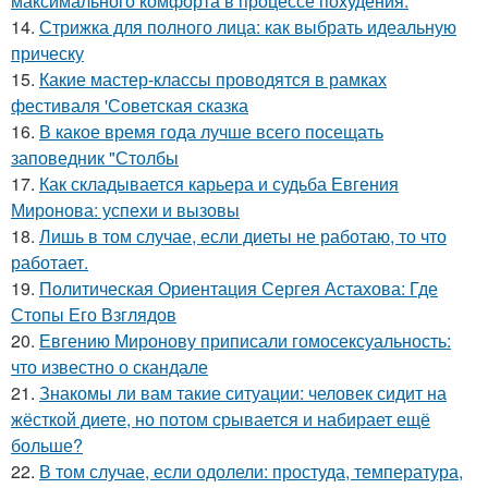
максимального комфорта в процессе похудения.
14.
Стрижка для полного лица: как выбрать идеальную
прическу
15.
Какие мастер-классы проводятся в рамках
фестиваля 'Советская сказка
16.
В какое время года лучше всего посещать
заповедник "Столбы
17.
Как складывается карьера и судьба Евгения
Миронова: успехи и вызовы
18.
Лишь в том случае, если диеты не работаю, то что
работает.
19.
Политическая Ориентация Сергея Астахова: Где
Стопы Его Взглядов
20.
Евгению Миронову приписали гомосексуальность:
что известно о скандале
21.
Знакомы ли вам такие ситуации: человек сидит на
жёсткой диете, но потом срывается и набирает ещё
больше?
22.
В том случае, если одолели: простуда, температура,