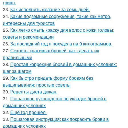
грипп.
23.
Как исполнить желание за семь дней.
24.
Какие подземные сооружения, такие как метро,
интересны для туристов
25.
Как легко смыть краску для волос с кожи головы:
советы и рекомендации
26.
За последний год я похудела на 9 килограммов.
27.
Секреты красивых бровей: как сделать их
правильными
28.
Простая коррекция бровей в домашних условиях:
шаг за шагом
29.
Как быстро придать форму бровям без
выщипывания: простые советы
30.
Рецепты диета дюкан.
31.
Пошаговое руководство по укладке бровей в
домашних условиях
32.
Ещё год прошёл.
33.
Пошаговая инструкция: как покрасить брови в
домашних условиях