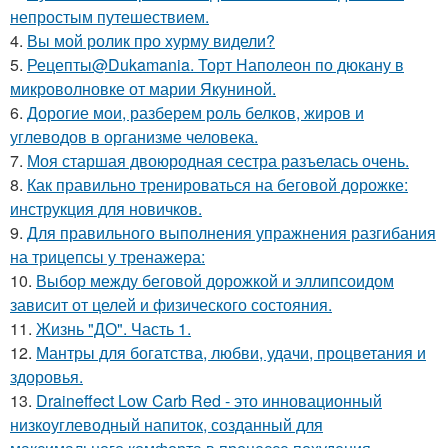
непростым путешествием.
4.
Вы мой ролик про хурму видели?
5.
Рецепты@Dukamania. Торт Наполеон по дюкану в
микроволновке от марии Якуниной.
6.
Дорогие мои, разберем роль белков, жиров и
углеводов в организме человека.
7.
Моя старшая двоюродная сестра разъелась очень.
8.
Как правильно тренироваться на беговой дорожке:
инструкция для новичков.
9.
Для правильного выполнения упражнения разгибания
на трицепсы у тренажера:
10.
Выбор между беговой дорожкой и эллипсоидом
зависит от целей и физического состояния.
11.
Жизнь "ДО". Часть 1.
12.
Мантры для богатства, любви, удачи, процветания и
здоровья.
13.
Draineffect Low Carb Red - это инновационный
низкоуглеводный напиток, созданный для