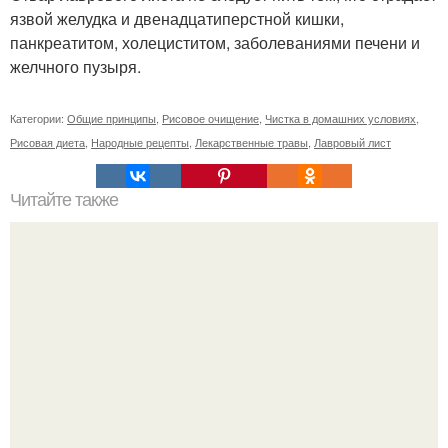
язвой желудка и двенадцатиперстной кишки,
панкреатитом, холециститом, заболеваниями печени и
желчного пузыря.
Категории:
Общие принципы
,
Рисовое очищение
,
Чистка в домашних условиях
,
Рисовая диета
,
Народные рецепты
,
Лекарственные травы
,
Лавровый лист
Читайте также
Диета "Любимая". За 7 дней уходит до 10 кг.