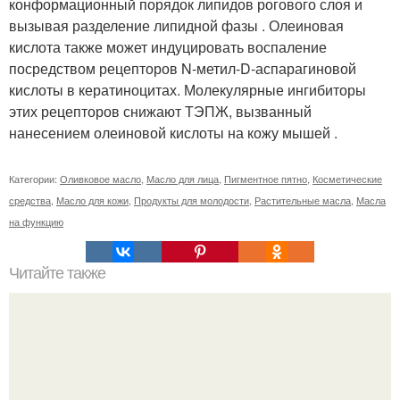
конформационный порядок липидов рогового слоя и
вызывая разделение липидной фазы . Олеиновая
кислота также может индуцировать воспаление
посредством рецепторов N-метил-D-аспарагиновой
кислоты в кератиноцитах. Молекулярные ингибиторы
этих рецепторов снижают ТЭПЖ, вызванный
нанесением олеиновой кислоты на кожу мышей .
Категории:
Оливковое масло
,
Масло для лица
,
Пигментное пятно
,
Косметические
средства
,
Масло для кожи
,
Продукты для молодости
,
Растительные масла
,
Масла
на функцию
Читайте также