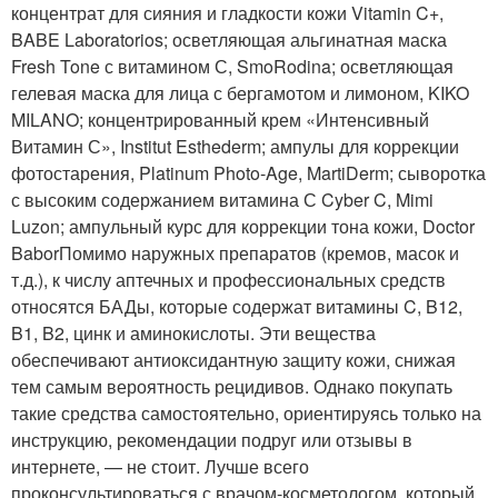
концентрат для сияния и гладкости кожи Vitamin C+,
BABE Laboratorios; осветляющая альгинатная маска
Fresh Tone с витамином С, SmoRodina; осветляющая
гелевая маска для лица с бергамотом и лимоном, KIKO
MILANO; концентрированный крем «Интенсивный
Витамин С», Institut Esthederm; ампулы для коррекции
фотостарения, Platinum Photo-Age, MartiDerm; сыворотка
с высоким содержанием витамина С Cyber C, Mimi
Luzon; ампульный курс для коррекции тона кожи, Doctor
BaborПомимо наружных препаратов (кремов, масок и
т.д.), к числу аптечных и профессиональных средств
относятся БАДы, которые содержат витамины C, B12,
B1, B2, цинк и аминокислоты. Эти вещества
обеспечивают антиоксидантную защиту кожи, снижая
тем самым вероятность рецидивов. Однако покупать
такие средства самостоятельно, ориентируясь только на
инструкцию, рекомендации подруг или отзывы в
интернете, — не стоит. Лучше всего
проконсультироваться с врачом-косметологом, который