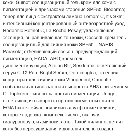
кожи, Guinot; солнцезащитный гель-крем для кожи с
пигментацией и признаками старения SPF50, Bioderma;
тонер для лица с экстрактом лимона Lemon’ C, It’s Skin;
интенсивный концентрированный антивозрастной уход
Redermic Retinol С, La Roche-Posay; увлажняющая
эссенция, выравнивающая тон кожи, Coscodi; крем-гель
солнцезащитный для сияния кожи SPF50+, NARIS
Parasola; отбеливающий лосьон, предупреждающий
пигментацию, HADALABO; крем-гель
дипегментирующий, Azelac RU, Sesderma; осветляющий
серум C-12 Pure Bright Serum, Dermalogica; эссенция-
концентрат для сияния кожи Vinoperfect, Caudalie;
глобальная антивозрастная сыворотка AH3 с витамином
С, Topicrem; сыворотка против пигментации, Uriage;
осветляющая сыворотка против пигментных пятен,
EGIAТакже сейчас появились двухфазные пилинги,
которые содержат комплекс кислот, включая
гиалуроновую, и аминокислоты. Такой пилинг осветлит
кожу без пересушивания и дополнительно создаст