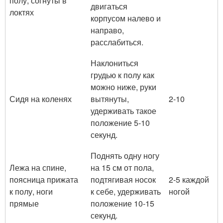
полу, согнуты в
двигаться
локтях
корпусом налево и
направо,
расслабиться.
Наклониться
грудью к полу как
можно ниже, руки
Сидя на коленях
вытянуты,
2-10
удерживать такое
положение 5-10
секунд.
Поднять одну ногу
Лежа на спине,
на 15 см от пола,
поясница прижата
подтягивая носок
2-5 каждой
к полу, ноги
к себе, удерживать
ногой
прямые
положение 10-15
секунд.