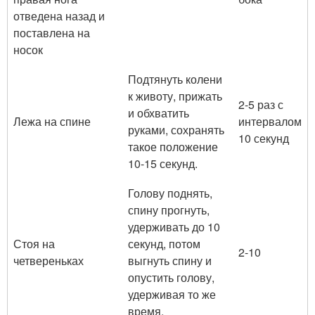
отведена назад и
поставлена на
носок
Подтянуть колени
к животу, прижать
2-5 раз с
и обхватить
Лежа на спине
интервалом
руками, сохранять
10 секунд
такое положение
10-15 секунд.
Голову поднять,
спину прогнуть,
удерживать до 10
Стоя на
секунд, потом
2-10
четвереньках
выгнуть спину и
опустить голову,
удерживая то же
время.