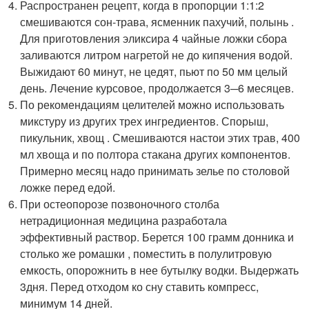
Распространен рецепт, когда в пропорции 1:1:2
смешиваются сон-трава, ясменник пахучий, полынь .
Для приготовления эликсира 4 чайные ложки сбора
заливаются литром нагретой не до кипячения водой.
Выжидают 60 минут, не цедят, пьют по 50 мм целый
день. Лечение курсовое, продолжается 3─6 месяцев.
По рекомендациям целителей можно использовать
микстуру из других трех ингредиентов. Спорыш,
пикульник, хвощ . Смешиваются настои этих трав, 400
мл хвоща и по полтора стакана других компонентов.
Примерно месяц надо принимать зелье по столовой
ложке перед едой.
При остеопорозе позвоночного столба
нетрадиционная медицина разработала
эффективный раствор. Берется 100 грамм донника и
столько же ромашки , поместить в полулитровую
емкость, опорожнить в нее бутылку водки. Выдержать
3дня. Перед отходом ко сну ставить компресс,
минимум 14 дней.