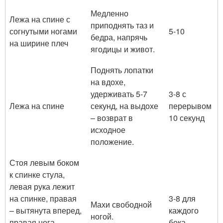
Медленно
Лежа на спине с
приподнять таз и
согнутыми ногами
5-10
бедра, напрячь
на ширине плеч
ягодицы и живот.
Поднять лопатки
на вдохе,
удерживать 5-7
3-8 с
Лежа на спине
секунд, на выдохе
перерывом
– возврат в
10 секунд
исходное
положение.
Стоя левым боком
к спинке стула,
левая рука лежит
на спинке, правая
3-8 для
Махи свободной
– вытянута вперед,
каждого
ногой.
правая нога
бока