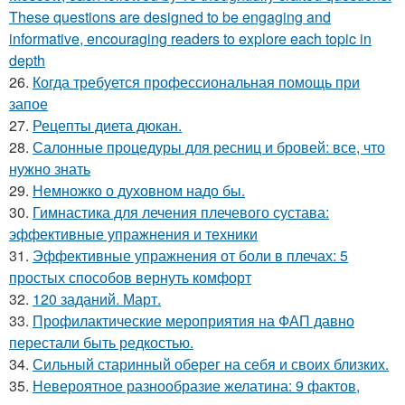
These questions are designed to be engaging and
informative, encouraging readers to explore each topic in
depth
26.
Когда требуется профессиональная помощь при
запое
27.
Рецепты диета дюкан.
28.
Салонные процедуры для ресниц и бровей: все, что
нужно знать
29.
Немножко о духовном надо бы.
30.
Гимнастика для лечения плечевого сустава:
эффективные упражнения и техники
31.
Эффективные упражнения от боли в плечах: 5
простых способов вернуть комфорт
32.
120 заданий. Март.
33.
Профилактические мероприятия на ФАП давно
перестали быть редкостью.
34.
Сильный старинный оберег на себя и своих близких.
35.
Невероятное разнообразие желатина: 9 фактов,