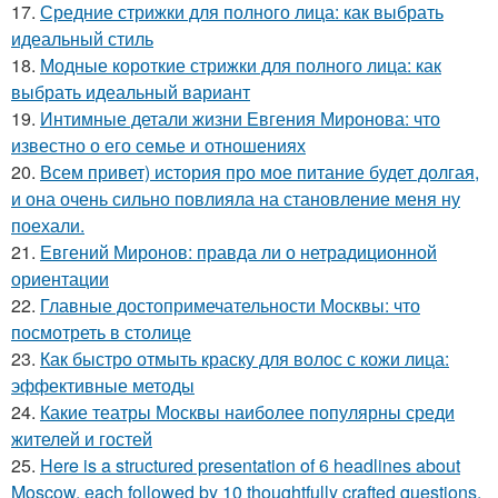
17.
Средние стрижки для полного лица: как выбрать
идеальный стиль
18.
Модные короткие стрижки для полного лица: как
выбрать идеальный вариант
19.
Интимные детали жизни Евгения Миронова: что
известно о его семье и отношениях
20.
Всем привет) история про мое питание будет долгая,
и она очень сильно повлияла на становление меня ну
поехали.
21.
Евгений Миронов: правда ли о нетрадиционной
ориентации
22.
Главные достопримечательности Москвы: что
посмотреть в столице
23.
Как быстро отмыть краску для волос с кожи лица:
эффективные методы
24.
Какие театры Москвы наиболее популярны среди
жителей и гостей
25.
Here is a structured presentation of 6 headlines about
Moscow, each followed by 10 thoughtfully crafted questions.