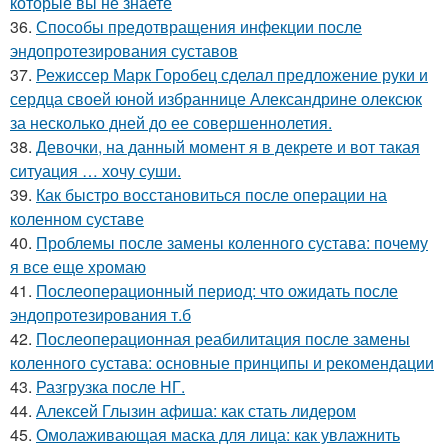
которые вы не знаете
36.
Способы предотвращения инфекции после
эндопротезирования суставов
37.
Режиссер Марк Горобец сделал предложение руки и
сердца своей юной избраннице Александрине олексюк
за несколько дней до ее совершеннолетия.
38.
Девочки, на данный момент я в декрете и вот такая
ситуация … хочу суши.
39.
Как быстро восстановиться после операции на
коленном суставе
40.
Проблемы после замены коленного сустава: почему
я все еще хромаю
41.
Послеоперационный период: что ожидать после
эндопротезирования т.б
42.
Послеоперационная реабилитация после замены
коленного сустава: основные принципы и рекомендации
43.
Разгрузка после НГ.
44.
Алексей Глызин афиша: как стать лидером
45.
Омолаживающая маска для лица: как увлажнить