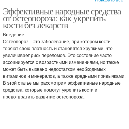
Эффективные народные средства
Питание при
Костя при остеопорозе
от остеопороза: как укрепить
остеопорозе
кости без лекарств
Введение
Остеопороз с
Остеопороз – это заболевание, при котором кости
Остеопороз с помощью
традиционным
теряют свою плотность и становятся хрупкими, что
лечением
увеличивает риск переломов. Это состояние часто
ассоциируется с возрастными изменениями, но также
может быть вызвано недостатком необходимых
витаминов и минералов, а также вредными привычками.
В этой статье мы рассмотрим эффективные народные
средства, которые помогут укрепить кости и
предотвратить развитие остеопороза.