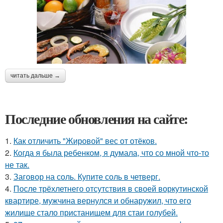
читать дальше →
Последние обновления на сайте:
1.
Как отличить "Жировой" вес от отёков.
2.
Когда я была ребенком, я думала, что со мной что-то
не так.
3.
Заговор на соль. Купите соль в четверг.
4.
После трёхлетнего отсутствия в своей воркутинской
квартире, мужчина вернулся и обнаружил, что его
жилище стало пристанищем для стаи голубей.