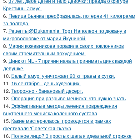
5.
37 лет, двое детей и тело девочки: правда о фигуре
Кристины асмус.
6.
Певица Бьянка преобразилась, потеряв 41 килограмм
за полгода.
7.
Рецепты@Dukamania. Торт Наполеон по дюкану в
микроволновке от марии Якуниной.
8.
Мария кожевникова поразила своих поклонников
своим стремительным похудением!
9.
Цинк от NL - 7 причин начать принимать цинк каждой
девушке.
10.
Белый амур: уничтожает 20 кг травы в сутки.
11.
15 сентября - день худеющих.
12.
Творожно - банановый десерт.
13.
Операция при разрыве мениска: что нужно знать
14.
Эффективные методы лечения повреждения
внутреннего мениска коленного сустава
15.
Какие мастер-классы проводятся в рамках
фестиваля 'Советская сказка
16.
Полное лицо? 3 простых шага к идеальной стрижке