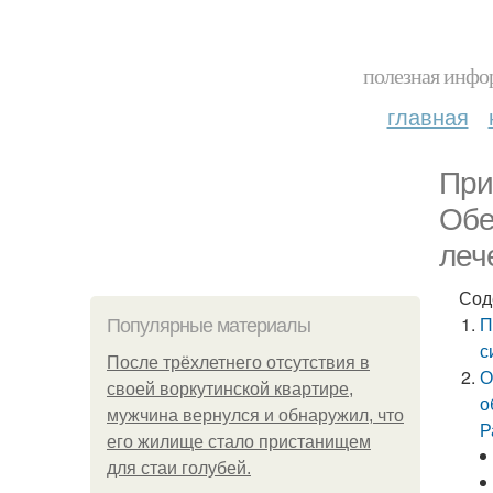
полезная инфор
главная
При
Обе
леч
Сод
П
Популярные материалы
с
После трёхлетнего отсутствия в
О
своей воркутинской квартире,
о
мужчина вернулся и обнаружил, что
Р
его жилище стало пристанищем
для стаи голубей.