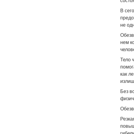
состо
В сег
предо
не од
Обезв
нем к
челов
Тело 
помог
как л
излиш
Без в
физич
Обезв
Резка
повыш
гибел