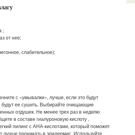
влагу
 ;
з от нее;
егонное, слабительное);
чните с «умывалки», лучше, если это будут
не будут ее сушить. Выбирайте очищающие
венных отдушек. Не менее трех раз в неделю
щите в составе гиалуроновую кислоту ,
легкий пилинг с АНА-кислотами, который поможет
т лучше проникать в эпидермис. Используйте