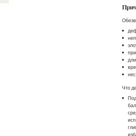
Прич
Обезв
деф
неп
зло
при
дли
вре
нес
Что д
Под
бал
сре
исп
гли
изб