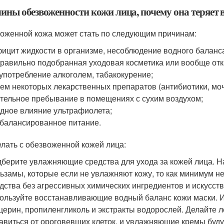
ины обезвоженности кожи лица, почему она теряет 
оженной кожа может стать по следующим причинам:
ицит жидкости в организме, несоблюдение водного баланса
равильно подобранная уходовая косметика или вообще отка
употребление алкоголем, табакокурение;
ем некоторых лекарственных препаратов (антибиотики, моч
тельное пребывание в помещениях с сухим воздухом;
дное влияние ультрафиолета;
балансированное питание.
елать с обезвоженной кожей лица:
берите увлажняющие средства для ухода за кожей лица. На
ьзамы, которые если не увлажняют кожу, то как минимум 
дства без агрессивных химических ингредиентов и искусст
ользуйте восстанавливающие водный баланс кожи маски. И
церин, пропиленгликоль и экстракты водорослей. Делайте 
авиться от ороговевших клеток, и увлажняющие кремы буду