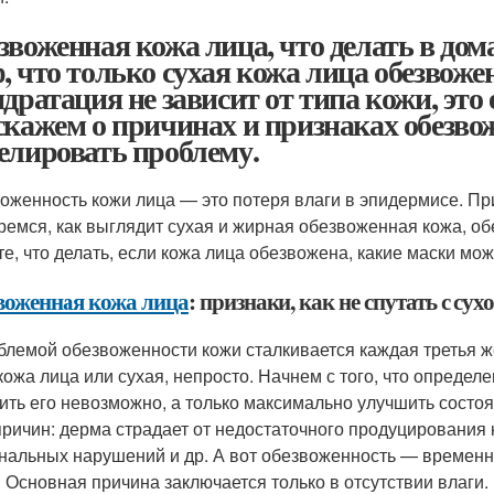
звоженная кожа лица, что делать в до
, что только сухая кожа лица обезвожен
идратация не зависит от типа кожи, это
скажем о причинах и признаках обезво
елировать проблему.
оженность кожи лица — это потеря влаги в эпидермисе. При
ремся, как выглядит сухая и жирная обезвоженная кожа, 
те, что делать, если кожа лица обезвожена, какие маски мо
воженная кожа лица
: признаки, как не спутать с сух
блемой обезвоженности кожи сталкивается каждая третья 
 кожа лица или сухая, непросто. Начнем с того, что определ
ить его невозможно, а только максимально улучшить состоя
причин: дерма страдает от недостаточного продуцирования 
нальных нарушений и др. А вот обезвоженность — временно
. Основная причина заключается только в отсутствии влаги.