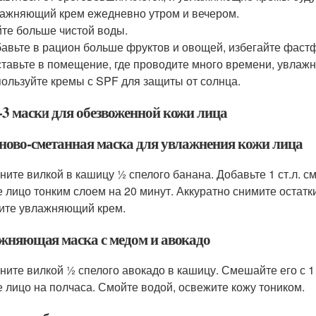
ажняющий крем ежедневно утром и вечером.
те больше чистой воды.
авьте в рацион больше фруктов и овощей, избегайте фастф
тавьте в помещение, где проводите много времени, увлажн
ользуйте кремы с SPF для защиты от солнца.
3 маски для обезвоженной кожи лица
ново-сметанная маска для увлажнения кожи лица
ните вилкой в кашицу ½ спелого банана. Добавьте 1 ст.л. 
е лицо тонким слоем на 20 минут. Аккуратно снимите остат
ите увлажняющий крем.
жняющая маска с медом и авокадо
ните вилкой ½ спелого авокадо в кашицу. Смешайте его с 1 с
е лицо на полчаса. Смойте водой, освежите кожу тоником.