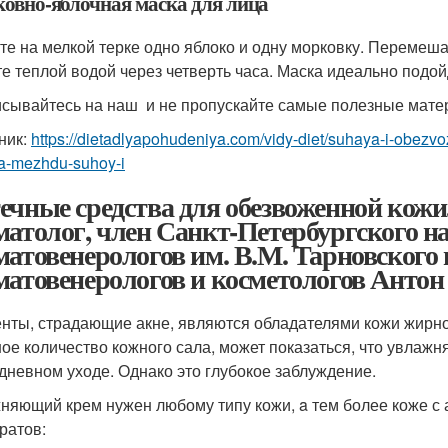
овно-яблочная маска для лица
те на мелкой терке одно яблоко и одну морковку. Перемешай
е теплой водой через четверть часа. Маска идеально подо
сывайтесь на наш и не пропускайте самые полезные матер
ник:
https://dietadlyapohudeniya.com/vidy-diet/suhaya-i-obezv
ca-mezhdu-suhoy-i
ечные средства для обезвоженной кожи.
матолог, член Санкт-Петербургского н
матовенерологов им. В.М. Тарновского 
матовенерологов и косметологов Антон
нты, страдающие акне, являются обладателями кожи жирного 
ое количество кожного сала, может показаться, что увлаж
дневном уходе. Однако это глубокое заблуждение.
няющий крем нужен любому типу кожи, a тем более коже с 
ратов: