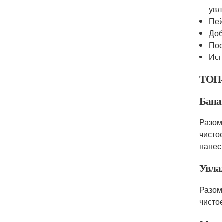
увл
Пей
Доб
Пос
Исп
ТОП-
Бана
Разом
чисто
нанес
Увла
Разом
чисто