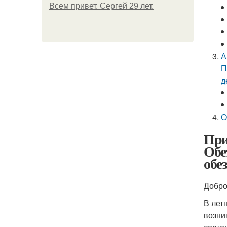
Всем привет. Сергей 29 лет.
А
П
д
О
При
Обе
обе
Добро
В лет
возни