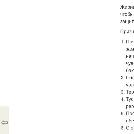
Жирна
чтобы
защит
Призн
Поя
зам
нап
чув
бак
Ощу
увл
Тер
Тус
рег
Поя
⇦
обе
С о