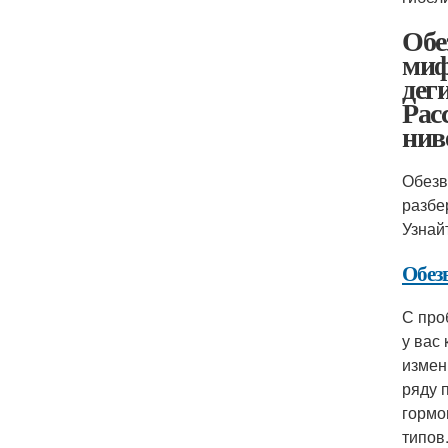
Обе
миф
дег
Рас
нив
Обезв
разбе
Узнай
Обез
С про
у вас
измен
ряду 
гормо
типов