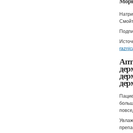
Морк
Натри
Смойт
Подпи
Источ
razni
Апт
дер
дер
дер
Пацие
больш
повсе
Увлаж
препа