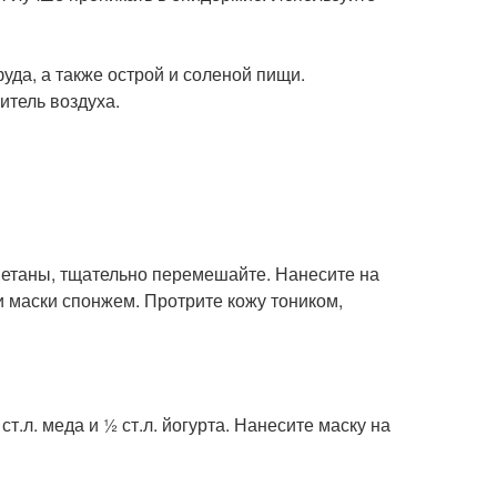
уда, а также острой и соленой пищи.
итель воздуха.
сметаны, тщательно перемешайте. Нанесите на
ки маски спонжем. Протрите кожу тоником,
т.л. меда и ½ ст.л. йогурта. Нанесите маску на