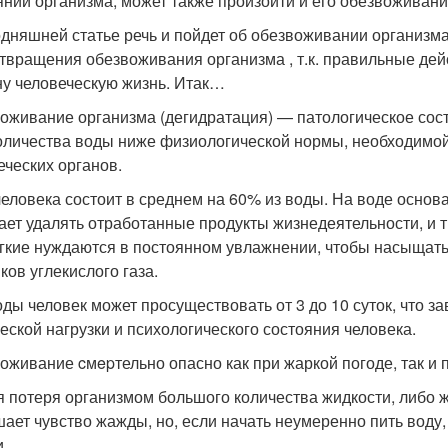
яний организма, может также произойти и его обезвоживани
одняшней статье речь и пойдет об обезвоживании организма
твращения обезвоживания организма , т.к. правильные дей
ну человеческую жизнь. Итак…
оживание организма (дегидратация) — патологическое сос
оличества воды ниже физиологической нормы, необходимо
еческих органов.
человека состоит в среднем на 60% из воды. На воде осно
ает удалять отработанные продукты жизнедеятельности, и 
егкие нуждаются в постоянном увлажнении, чтобы насыщать
ков углекислого газа.
оды человек может просуществовать от 3 до 10 суток, что 
еской нагрузки и психологического состояния человека.
оживание cмepтельно опасно как при жаркой погоде, так и 
я потеря организмом большого количества жидкости, либо ж
ает чувство жажды, но, если начать неумеренно пить воду, 
и.