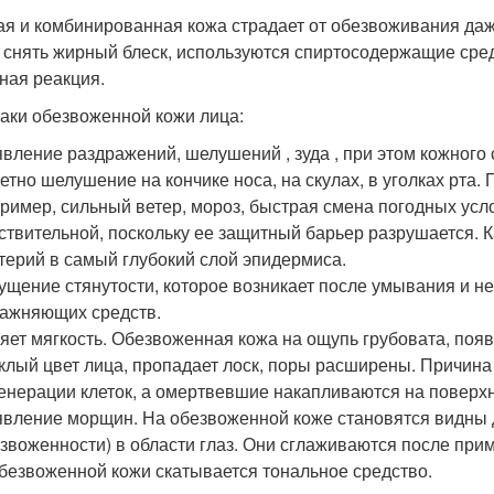
я и комбинированная кожа страдает от обезвоживания даже ч
 снять жирный блеск, используются спиртосодержащие сред
ная реакция.
аки обезвоженной кожи лица:
вление раздражений, шелушений , зуда , при этом кожного
етно шелушение на кончике носа, на скулах, в уголках рта
ример, сильный ветер, мороз, быстрая смена погодных усл
ствительной, поскольку ее защитный барьер разрушается. 
терий в самый глубокий слой эпидермиса.
щение стянутости, которое возникает после умывания и н
ажняющих средств.
яет мягкость. Обезвоженная кожа на ощупь грубовата, поя
клый цвет лица, пропадает лоск, поры расширены. Причина
енерации клеток, а омертвевшие накапливаются на поверхн
вление морщин. На обезвоженной коже становятся видны 
звоженности) в области глаз. Они сглаживаются после пр
безвоженной кожи скатывается тональное средство.