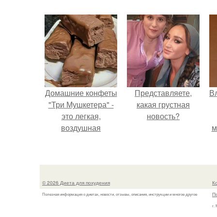
Домашние конфеты
Представляете,
В
"Три Мушкетера" -
какая грустная
это легкая,
новость?
воздушная
м
шоколадная нуга,
д
покрытая
молочным
шоколадом.
© 2026 Диета для похудения
К
П
Полезная информация о диетах, новости, отзывы, описания, инструкции и многое другое
г.