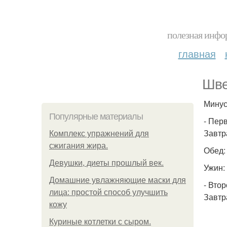
полезная инфор
главная
Шве
Минус 
Популярные материалы
- Пер
Завтр
Комплекс упражнений для
сжигания жира.
Обед:
Девушки, диеты прошлый век.
Ужин:
Домашние увлажняющие маски для
- Втор
лица: простой способ улучшить
Завтр
кожу
Куриные котлетки с сыром.