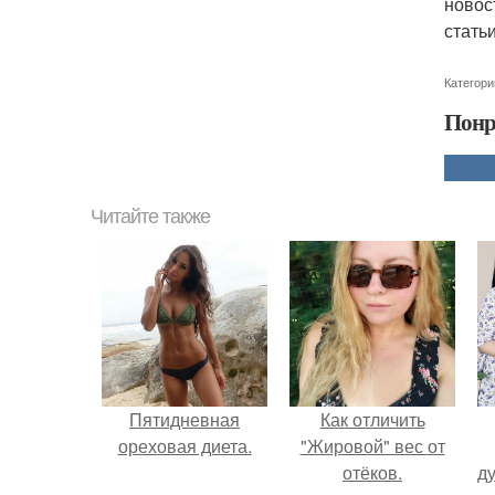
новос
стать
Категори
Понр
Читайте также
Пятидневная
Как отличить
ореховая диета.
"Жировой" вес от
отёков.
ду