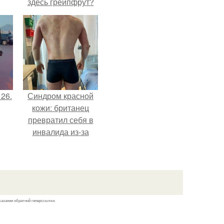
здесь грейпфрут?
 26.
Синдром красной
кожи: британец
превратил себя в
инвалида из-за
бесконтрольного
использования
мази.
казании обратной гиперссылки.