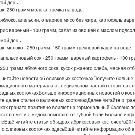
той день.
ак: 250 грамм молока, гречка на воде.
 яблоко, апельсин, отварное мясо без жира, картофель варе
 рис вареный - 100 грамм, салат из овощей с маслом подсо
ьмой день.
ак: молоко - 250 грамм, 150 грамм гречневой каши на воде.
 апельсиновый сок - 250 грамм, вареный картофель - 100 гр
 250 грамм яблочного сока, кусок ржаного хлеба, мясная отб
 читайте новости об оливковых косточкахПолучите больше
мационного материала о специальном настой готовится сл
радных косточкахБольше информационных новостей о косто
те далее статьи о калиновых косточкахДалее читайте о гр
чках граната позитивно влияют на гормональный балланс п
чках в смеси с мёдом помогают от зубной боли Больше инф
леЕщё читайте статьи об ядрах абрикосовых косточек \u201
и о сливовых косточках здесьЕщё читайте информацию об