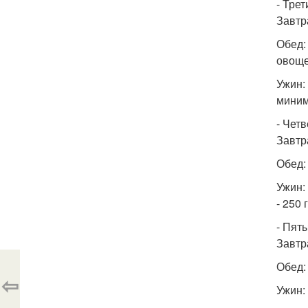
- Трет
Завтр
Обед:
овоще
Ужин:
миним
- Чет
Завтр
Обед:
Ужин:
- 250 
- Пят
Завтр
Обед:
⇦
Ужин: