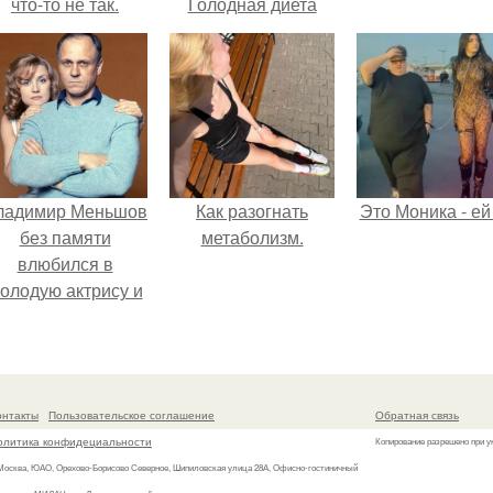
что-то не так.
Голодная диета
новая система
правильного
питания
ладимир Меньшов
Как разогнать
Это Моника - ей
без памяти
метаболизм.
влюбился в
олодую актрису и
аже решил уйти от
алентовой ради
неё.
онтакты
Пользовательское соглашение
Обратная связь
олитика конфидециальности
Копирование разрешено при у
 Москва, ЮАО, Орехово-Борисово Северное, Шипиловская улица 28А, Офисно-гостиничный