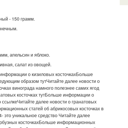
ный - 150 грамм.
лнечным.
амм, апельсин и яблоко.
ивная, салат из овощей.
 информации о кизиловых косточкахБольше
едующим образом тутЧитайте далее новости о
чках винограда намного полезнее самих ягод
анатовых косточках тутБольше информации о
о ссылкеЧитайте далее новости о гранатовых
ормационных статей об абрикосовых косточках в
4- это уникальное средство Читайте далее
 арбузных косточкахБольше информационных