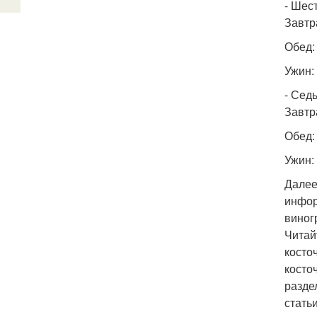
- Шес
Завтр
Обед:
Ужин:
- Сед
Завтр
Обед:
Ужин:
Далее
инфор
виног
Читай
косто
косто
разде
стать