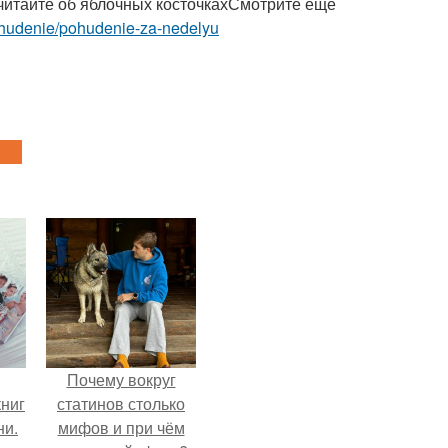
читайте об яблочных косточкахСмотрите ещё
-pohudenie/pohudenie-za-nedelyu
Почему вокруг
ниг
статинов столько
ни.
мифов и при чём