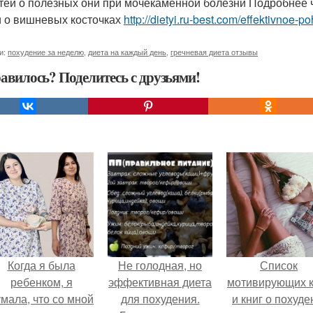
тей о полезных они при мочекаменной болезни Подробнее 
и о вишневых косточках
http://dietyi.ru-best.com/effektivnoe
и:
похудение за неделю
,
диета на каждый день
,
гречневая диета отзывы
авилось? Поделитесь с друзьями!
Когда я была
Не голодная, но
Список
ребенком, я
эффективная диета
мотивирующих к
мала, что со мной
для похудения.
и книг о похуде