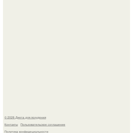
Владимир Меньшов без памяти влюбился в молодую
актрису и даже решил уйти от алентовой ради неё.
Это Моника - ей 26.
© 2026 Диета для похудения
Контакты
Пользовательское соглашение
Политика конфидециальности