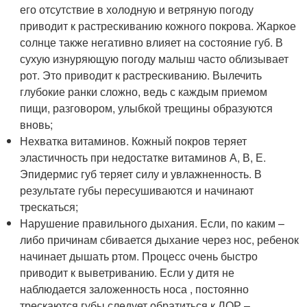
его отсутствие в холодную и ветряную погоду
приводит к растрескиванию кожного покрова. Жаркое
солнце также негативно влияет на состояние губ. В
сухую изнуряющую погоду малыш часто облизывает
рот. Это приводит к растрескиванию. Вылечить
глубокие ранки сложно, ведь с каждым приемом
пищи, разговором, улыбкой трещины образуются
вновь;
Нехватка витаминов. Кожный покров теряет
эластичность при недостатке витаминов А, В, Е.
Эпидермис губ теряет силу и увлажненность. В
результате губы пересушиваются и начинают
трескаться;
Нарушение правильного дыхания. Если, по каким –
либо причинам сбивается дыхание через нос, ребенок
начинает дышать ртом. Процесс очень быстро
приводит к выветриванию. Если у дитя не
наблюдается заложенность носа , постоянно
трескаются губы следует обратиться к ЛОР –