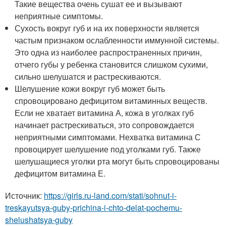
Такие вещества очень сушат ее и вызывают
неприятные симптомы.
Сухость вокруг губ и на их поверхности является
частым признаком ослабленности иммунной системы.
Это одна из наиболее распространенных причин,
отчего губы у ребенка становится слишком сухими,
сильно шелушатся и растрескиваются.
Шелушение кожи вокруг губ может быть
спровоцировано дефицитом витаминных веществ.
Если не хватает витамина А, кожа в уголках губ
начинает растрескиваться, это сопровождается
неприятными симптомами. Нехватка витамина С
провоцирует шелушение под уголками губ. Также
шелушащиеся уголки рта могут быть спровоцированы
дефицитом витамина Е.
Источник:
https://girls.ru-land.com/stati/sohnut-i-
treskayutsya-guby-prichina-i-chto-delat-pochemu-
shelushatsya-guby