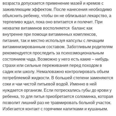
возраста допускается применение мазей и кремов с
заживляющим эффектом. После нанесения необходимо
объяснить ребенку, чтобы он не облизывал лекарство, а
терпеливо ждал, пока оно впитается и полечит. При
нехватке витаминов восполняется баланс как
внутренне при помощи витаминных комплексов,
питания, так и местно используя капсулы с лечащим
витаминизированным составом. Заботливым родителям
рекомендуется проследить за психоэмоциональным
состоянием чада. Возможно у него есть какие – нибудь
страхи или сильные переживания перед походом в
садик или школу. Немаловажно контролировать объем
потребляемой жидкости. В большей степени заменяются
соки и чаи чистой питьевой водой. Именно в ней
нуждается организм. Если потрескались губы до крови у
ребенка, то для питья приобретается соломинка, которая
позволит лишний раз не травмировать больной участок.
Избегается контакт с горячими напитками и кушаньем.