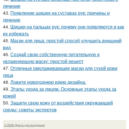
лечение
43.
Появление шишек на суставах рук: причины и
лечение
44.
Шишки на пальцах рук: почему они появляются и как
их избежать
45.
Маски для лица: простой способ улучшить внешний
вид
46.
Создай свою собственную питательную и
увлажняющую маску: простой рецепт
47.
Отличные омолаживающие маски для сухой кожи
лица
48.
Ловите новогоднюю идею дизайна.
49.
Этапы ухода за лицом. Основные этапы ухода за
кожей
50.
Защити свою кожу от воздействия окружающей
среды: советы экспертов
© 2026 Диета для похудения