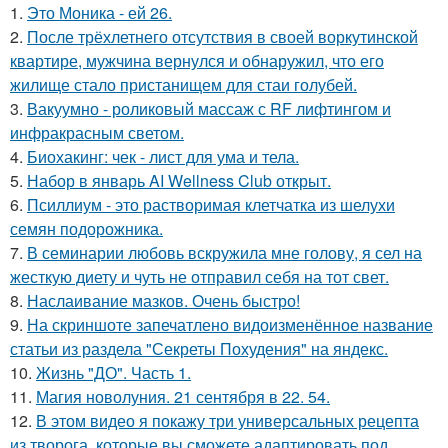
1.
Это Моника - ей 26.
2.
После трёхлетнего отсутствия в своей воркутинской
квартире, мужчина вернулся и обнаружил, что его
жилище стало пристанищем для стаи голубей.
3.
Вакуумно - роликовый массаж с RF лифтингом и
инфракрасным светом.
4.
Биохакинг: чек - лист для ума и тела.
5.
Набор в январь AI Wellness Club открыт.
6.
Псиллиум - это растворимая клетчатка из шелухи
семян подорожника.
7.
В семинарии любовь вскружила мне голову, я сел на
жесткую диету и чуть не отправил себя на тот свет.
8.
Наслаивание мазков. Очень быстро!
9.
На скриншоте запечатлено видоизменённое название
статьи из раздела "Секреты Похудения" на яндекс.
10.
Жизнь "ДО". Часть 1.
11.
Магия новолуния. 21 сентября в 22. 54.
12.
В этом видео я покажу три универсальных рецепта
из творога, которые вы сможете адаптировать под