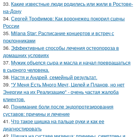
33.
Какие известные люди родились или жили в Ростове-
на-Дону
34.
Сергей Трофимов: Как воронежец покорил сцены
России
35.
Milana Star: Расписание концертов и встреч с
поклонниками
36.
Эффективные способы лечения остеопороза в
домашних условиях
37.
Мужик объелся сыра и масла и начал превращаться
в сырного человека.
38.
Настя и Андрей, семейный результат.
39.
"У Меня Есть Много Мечт, Целей и Планов, но нет
Энергии на их Реализацию" - очень частая жалоба
клиентов.
40.
Понимание боли после эндопротезирования
суставов: причины и лечение
41.
Что такое шишка на пальце руки и как ее
диагностировать
42.
Шишка на суставе мизинца: причины, симптомы и