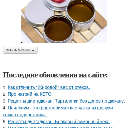
читать дальше →
Последние обновления на сайте:
1.
Как отличить "Жировой" вес от отёков.
2.
Про натрий на КЕТО.
3.
Рецепты диетадюкан. Тарталетки без допов по дюкану.
4.
Псиллиум - это растворимая клетчатка из шелухи
семян подорожника.
5.
Рецепты диетадюкан. Белковый лимонный кекс.