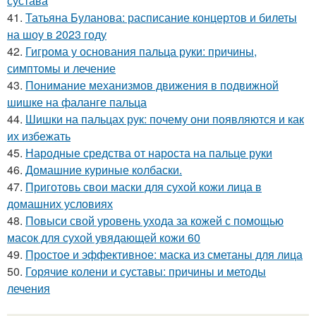
сустава
41.
Татьяна Буланова: расписание концертов и билеты
на шоу в 2023 году
42.
Гигрома у основания пальца руки: причины,
симптомы и лечение
43.
Понимание механизмов движения в подвижной
шишке на фаланге пальца
44.
Шишки на пальцах рук: почему они появляются и как
их избежать
45.
Народные средства от нароста на пальце руки
46.
Домашние куриные колбаски.
47.
Приготовь свои маски для сухой кожи лица в
домашних условиях
48.
Повыси свой уровень ухода за кожей с помощью
масок для сухой увядающей кожи 60
49.
Простое и эффективное: маска из сметаны для лица
50.
Горячие колени и суставы: причины и методы
лечения