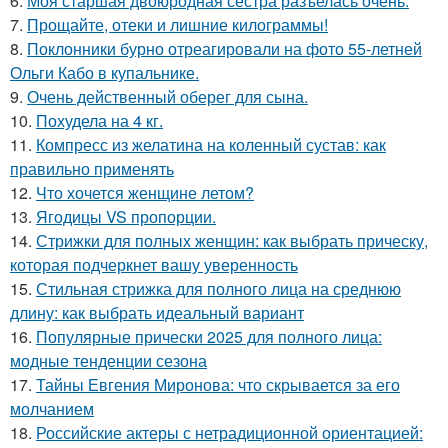
6.
Моя старшая двоюродная сестра разъелась очень.
7.
Прощайте, отеки и лишние килограммы!
8.
Поклонники бурно отреагировали на фото 55-летней
Ольги Кабо в купальнике.
9.
Очень действенный оберег для сына.
10.
Похудела на 4 кг.
11.
Компресс из желатина на коленный сустав: как
правильно применять
12.
Что хочется женщине летом?
13.
Ягодицы VS пропорции.
14.
Стрижки для полных женщин: как выбрать прическу,
которая подчеркнет вашу уверенность
15.
Стильная стрижка для полного лица на среднюю
длину: как выбрать идеальный вариант
16.
Популярные прически 2025 для полного лица:
модные тенденции сезона
17.
Тайны Евгения Миронова: что скрывается за его
молчанием
18.
Российские актеры с нетрадиционной ориентацией: