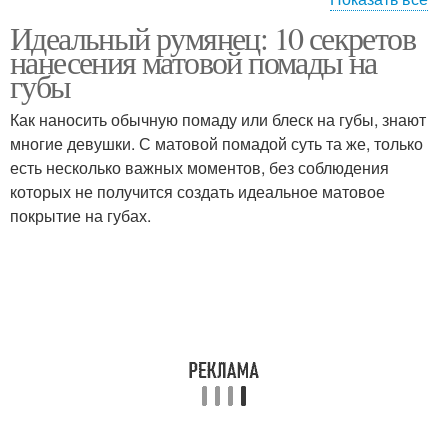
Идеальный румянец: 10 секретов
Помада для смуглой
Светлая кожа
нанесения матовой помады на
кожи
губы
Как наносить обычную помаду или блеск на губы, знают
Помада для темной
многие девушки. С матовой помадой суть та же, только
Губная помада
кожи
есть несколько важных моментов, без соблюдения
которых не получится создать идеальное матовое
покрытие на губах.
Помада по подтону
Помада для макияжа
Помады на губах
Помады для губ