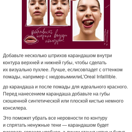
Добавьте несколько штрихов карандашом внутри
контура верхней и нижней губы, чтобы сделать
их визуально пухлее. Лучше, еслисовпадет с оттенком
помады, например с нюдовымиилиL’Oreal Infaillible.
до карандаша и после помады для идеального красного.
Перед нанесением карандаша добавьте на губы
скошенной синтетической или плоской кистью немного
консилера.
Это поможет убрать все неровности по контуру
и спрятать ненужные тени — карандашом будет
рисовать гораздо удобнее, а линии станут четче и будут