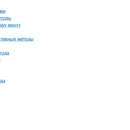
ыми
етоды
пару минут
ективные методы
года
е
ода