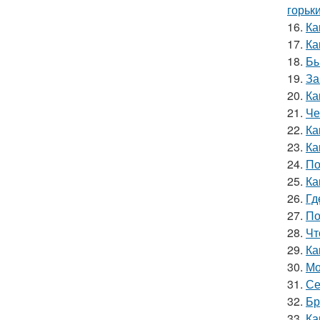
горьки
16.
Ка
17.
Ка
18.
Бы
19.
За
20.
Ка
21.
Че
22.
Ка
23.
Ка
24.
По
25.
Ка
26.
Гд
27.
По
28.
Чт
29.
Ка
30.
Мо
31.
Се
32.
Бр
33.
Ка