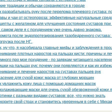
кие традиции и обычаи сохраняются в городе
к разрабатывать руку после перелома плечевого сустава: п
авы и чаи от остеопороза: эффективные натуральные средс
цепты с желатином для улучшения состояния суставов при
 самом деле я с похудением уже очень давно знакома.
омота после эндопротезирования тазобедренного сустава:
згрузка после НГ.
к, ну что, я насобирала главные мифы и заблуждения в про
нимание плотных наростов на пальцах кисти: причины и ле
много про мое похудение - по заявкам читающего населени
шки на пальцах рук: почему они появляются и как их избеж
нимание и лечение наростов на суставах пальцев рук
асение для сухой кожи: маска от глубоких морщин
к увлажнить кожу лица с помощью домашних масок
олаживающие маски для очень сухой обезвоженной кожи ли
ртинки с разными видами суставов: все, что нужно знать
корите свой страх и становитесь уверенным в себе с Миха