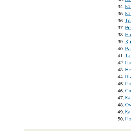
34.
Ка
35.
Ка
36.
Тр
37.
Ре
38.
На
39.
Хр
40.
Ра
41.
Та
42.
По
43.
Не
44.
Ши
45.
По
46.
Сп
47.
Ка
48.
Ом
49.
Ка
50.
По