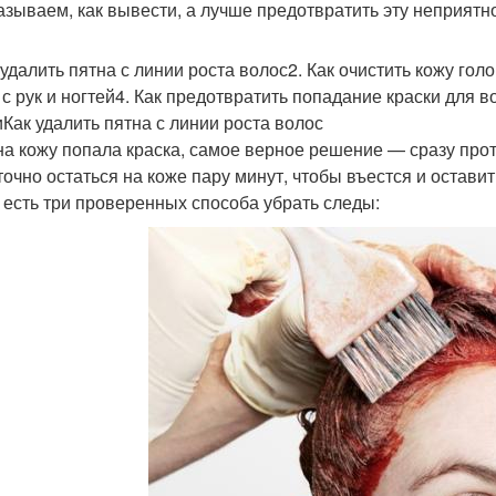
азываем, как вывести, а лучше предотвратить эту неприятн
 удалить пятна с линии роста волос2. Как очистить кожу гол
 с рук и ногтей4. Как предотвратить попадание краски для в
иКак удалить пятна с линии роста волос
на кожу попала краска, самое верное решение — сразу прот
точно остаться на коже пару минут, чтобы въестся и остави
, есть три проверенных способа убрать следы: