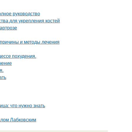
олное руководство
тва для укрепления костей
 артрозе
 причины и методы лечения
цессе похудения.
чение
я.
ать
ца: что нужно знать
илом Лабковским