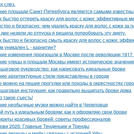
х слез.
кие площади Санкт-Петербурга являются самыми известн
к быстро оттереть краску для волос с кожи: эффективные м
стро и безопасно: чем удалить краску для волос с кожи за 
 две недели до отпуска я решила попробовать эту диету.
к быстро и безопасно смыть краску для волос с кожи: эфф
м уникален L - карнитин?
кие изменения произошли в Москве после революции 1917 
кие улицы и площади Москвы имеют историческое значени
шаговое руководство: как нарисовать идеальные брови
кие архитектурные стили представлены в городе
е можно на пешие прогулки или походы в окрестностях гор
шаговая инструкция: как правильно выщипать брови дома
о такое съесть!
кие необычные музеи можно найти в Череповце
й путь к идеальным бровям: как я оформляю свои брови
креты красивых бровей: советы профессионалов
ови 2025: Главные Тенденции и Тренды
кие легенды и мифы связаны с историей Уфы