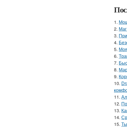
Пос
1.
Мощ
2.
Маг
3.
При
4.
Без
5.
Моя
6.
Тра
7.
Быс
8.
Мар
9.
Кор
10.
Dr
комфо
11.
Ал
12.
По
13.
Ка
14.
Ср
15.
Ты