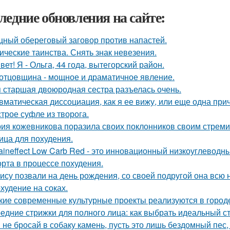
ледние обновления на сайте:
ный обереговый заговор против напастей.
ические таинства. Снять знак невезения.
вет! Я - Ольга, 44 года, вытегорский район.
отцовщина - мощное и драматичное явление.
 старшая двоюродная сестра разъелась очень.
вматическая диссоциация, как я ее вижу, или еще одна прич
трое суфле из творога.
ия кожевникова поразила своих поклонников своим стрем
ица для похудения.
aineffect Low Carb Red - это инновационный низкоуглеводн
рта в процессе похудения.
ису позвали на день рождения, со своей подругой она всю
худение на соках.
кие современные культурные проекты реализуются в город
едние стрижки для полного лица: как выбрать идеальный с
 не бросай в собаку камень, пусть это лишь бездомный пес, н