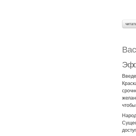
читат
Вас
Эфф
Введ
Краск
срочн
желан
чтобы
Народ
Сущес
досту