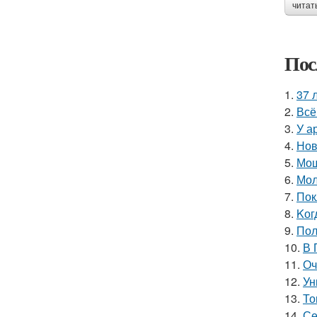
читат
Пос
1.
37 
2.
Всё
3.
У а
4.
Нов
5.
Мощ
6.
Мол
7.
Пок
8.
Kог
9.
Пол
10.
В 
11.
Оч
12.
Ун
13.
То
14.
Се