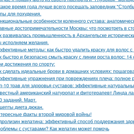
какое время года лучше всего посещать заповедник "Столб
пы для похудения.
нкциональные особенности коленного сустава: анатомичес
авные достопримечательности Москвы: что посмотреть в ст
к развивалась промышленность в Архангельске историческ
 исполняем желания.
фективные методы: как быстро удалить краску для волос с
к быстро и безопасно смыть краску с линии роста волос: 14
и достижения по спорту:
к сделать идеальные брови в домашних условиях: пошагов
фективные упражнения при повреждениях плеча: полное 
п-10 трав для здоровья суставов: эффективные натуральны
вестный американский натуропат и фитотерапевт Линда ла
0 заданий. Март.
цепты диета дюкан.
тересные факты второй мировой войны!
дролизин желатина: эффективный способ поддержания здо
облемы с суставами? Как желатин может помочь