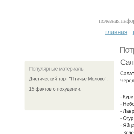
полезная инфор
главная
Пот
Сал
Популярные материалы
Салат
Диетический торт "Птичье Молоко".
Черед
15 фактов о похудении.
- Кури
- Неб
- Лав
- Огу
- Яйца
- Зеле