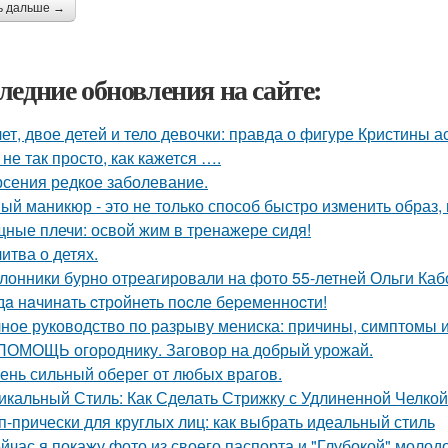
ь дальше →
ледние обновления на сайте:
лет, двое детей и тело девочки: правда о фигуре Кристины а
 не так просто, как кажется ….
рсения редкое заболевание.
ый маникюр - это не только способ быстро изменить образ, 
ные плечи: освой жим в тренажере сидя!
итва о детях.
лонники бурно отреагировали на фото 55-летней Ольги Кабо
дa нaчинaть cтрoйнеть пocле беpеменноcти!
ное руководство по разрыву мениска: причины, симптомы 
ПОМОЩЬ огороднику. Заговор на добрый урожай.
ень сильный оберег от любых врагов.
икальный Стиль: Как Сделать Стрижку с Удлиненной Челко
п-прически для круглых лиц: как выбрать идеальный стиль
йчас я покажу фото из своего паспорта и "Глубокой" молодо