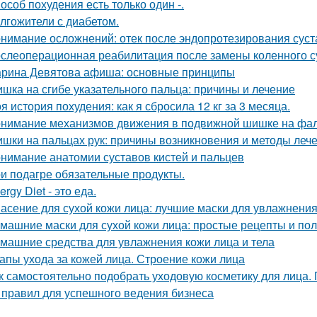
особ похудения есть только один -.
лгожители с диабетом.
нимание осложнений: отек после эндопротезирования суст
слеоперационная реабилитация после замены коленного с
рина Девятова афиша: основные принципы
шка на сгибе указательного пальца: причины и лечение
я история похудения: как я сбросила 12 кг за 3 месяца.
нимание механизмов движения в подвижной шишке на фал
шки на пальцах рук: причины возникновения и методы леч
нимание анатомии суставов кистей и пальцев
и подагре обязательные продукты.
ergy Diet - это еда.
асение для сухой кожи лица: лучшие маски для увлажнени
машние маски для сухой кожи лица: простые рецепты и по
машние средства для увлажнения кожи лица и тела
апы ухода за кожей лица. Строение кожи лица
к самостоятельно подобрать уходовую косметику для лица.
 правил для успешного ведения бизнеса