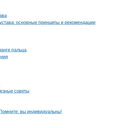
ава
устава: основные принципы и рекомендации
анге пальца
ения
я
лезные советы
 Помните: вы индивидуальны!