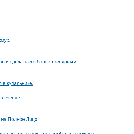
смус.
но и сделать его более трендовым.
 в купальнике.
и лечение
й на Полное Лицо
сти не только для того, чтобы вы поржали.