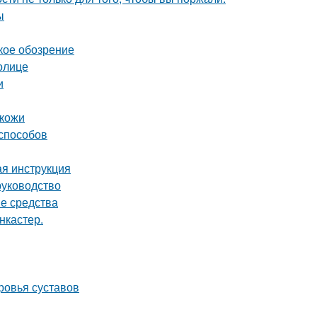
ы
кое обозрение
олице
и
 кожи
 способов
ая инструкция
руководство
е средства
нкастер.
ровья суставов