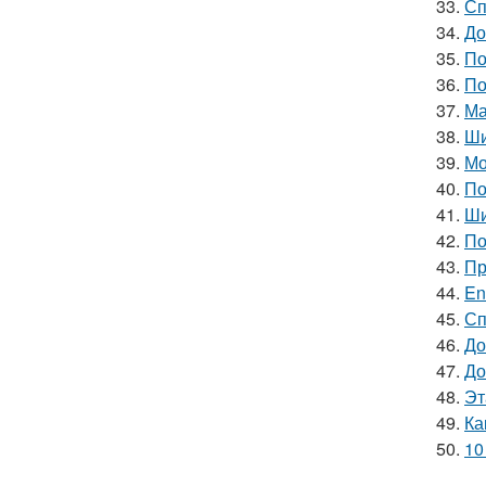
33.
Сп
34.
До
35.
По
36.
По
37.
Ма
38.
Ши
39.
Мо
40.
По
41.
Ши
42.
По
43.
Пр
44.
En
45.
Сп
46.
До
47.
До
48.
Эт
49.
Ка
50.
10