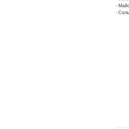
- Майо
- Соль