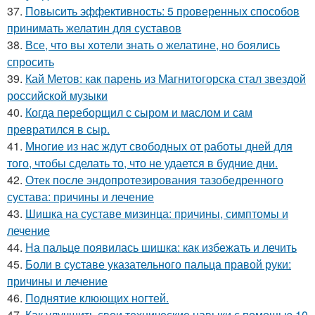
37.
Повысить эффективность: 5 проверенных способов
принимать желатин для суставов
38.
Все, что вы хотели знать о желатине, но боялись
спросить
39.
Кай Метов: как парень из Магнитогорска стал звездой
российской музыки
40.
Когда переборщил с сыром и маслом и сам
превратился в сыр.
41.
Многие из нас ждут свободных от работы дней для
того, чтобы сделать то, что не удается в будние дни.
42.
Отек после эндопротезирования тазобедренного
сустава: причины и лечение
43.
Шишка на суставе мизинца: причины, симптомы и
лечение
44.
На пальце появилась шишка: как избежать и лечить
45.
Боли в суставе указательного пальца правой руки:
причины и лечение
46.
Поднятие клюющих ногтей.
47.
Как улучшить свои технические навыки с помощью 10