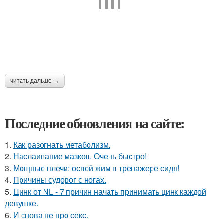
читать дальше →
Последние обновления на сайте:
1.
Как разогнать метаболизм.
2.
Наслаивание мазков. Очень быстро!
3.
Мощные плечи: освой жим в тренажере сидя!
4.
Причины судорог с ногах.
5.
Цинк от NL - 7 причин начать принимать цинк каждой
девушке.
6.
И снова не про секс.