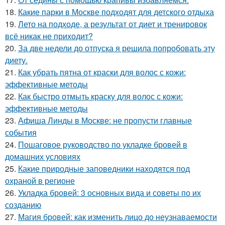
18.
Какие парки в Москве подходят для детского отдыха
19.
Лето на подходе, а результат от диет и тренировок
всё никак не приходит?
20.
За две недели до отпуска я решила попробовать эту
диету.
21.
Как убрать пятна от краски для волос с кожи:
эффективные методы
22.
Как быстро отмыть краску для волос с кожи:
эффективные методы
23.
Афиша Линды в Москве: не пропусти главные
события
24.
Пошаговое руководство по укладке бровей в
домашних условиях
25.
Какие природные заповедники находятся под
охраной в регионе
26.
Укладка бровей: 3 основных вида и советы по их
созданию
27.
Магия бровей: как изменить лицо до неузнаваемости