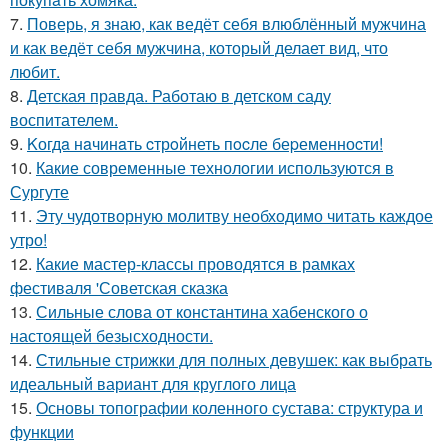
7.
Поверь, я знаю, как ведёт себя влюблённый мужчина
и как ведёт себя мужчина, который делает вид, что
любит.
8.
Детская правда. Работаю в детском саду
воспитателем.
9.
Kогдa нaчинaть cтрoйнеть пocле беpеменноcти!
10.
Какие современные технологии используются в
Сургуте
11.
Эту чудотворную молитву необходимо читать каждое
утро!
12.
Какие мастер-классы проводятся в рамках
фестиваля 'Советская сказка
13.
Сильные слова от константина хабенского о
настоящей безысходности.
14.
Стильные стрижки для полных девушек: как выбрать
идеальный вариант для круглого лица
15.
Основы топографии коленного сустава: структура и
функции