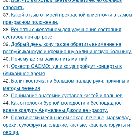
спросить
37.
Какой отзыв от моей прекрасной клиенточки в самом
прекрасном положении.
38.
Рецепты с желатином для улучшения состояния
суставов при артрозе
39.
Добрый день, хочу так же обратить внимание на
республиканскую инфекционную клиническую больницу.
40.
Почему детям важно пить магний.
41.
Оркестр CAGMO: где и когда пройдут концерты в
ближайшее время
42.
Болит косточка на большом пальце руки: причины и
методы лечения
43.
Понимание анатомии суставов кистей и пальцев
44.
Как отголоски бурной молодости и беспощадное
время крадут у Анджелины Джоли ее красоту.
45.
Практически месяц не ем сахар, печенье, мармелад,
орехи, сухофрукты, сладкие, кислые, красные фрукты и
овощи.