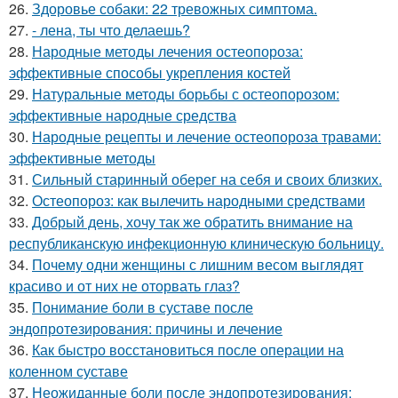
26.
Здоровье собаки: 22 тревожных симптома.
27.
- лена, ты что делаешь?
28.
Народные методы лечения остеопороза:
эффективные способы укрепления костей
29.
Натуральные методы борьбы с остеопорозом:
эффективные народные средства
30.
Народные рецепты и лечение остеопороза травами:
эффективные методы
31.
Сильный старинный оберег на себя и своих близких.
32.
Остеопороз: как вылечить народными средствами
33.
Добрый день, хочу так же обратить внимание на
республиканскую инфекционную клиническую больницу.
34.
Почему одни женщины с лишним весом выглядят
красиво и от них не оторвать глаз?
35.
Понимание боли в суставе после
эндопротезирования: причины и лечение
36.
Как быстро восстановиться после операции на
коленном суставе
37.
Неожиданные боли после эндопротезирования: