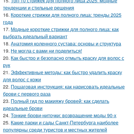
15.
Топ-10 стрижек для полного лица 2025: модные
тенденции и стильные решения
16.
Короткие стрижки для полного лица: тренды 2025
года
17.
Модные короткие стрижки для полного лица: как
выбрать идеальный вариант
18.
Анатомия коленного сустава: основы и структура
19.
Не могла с вами ни поделиться!
20.
Как быстро и безопасно отмыть краску для волос с
рук
21.
Эффективные методы: как быстро удалить краску
для волос с кожи
22.
Пошаговая инструкция: как нарисовать идеальные
брови с первого раза
23.
Полный гид по макияжу бровей: как сделать
идеальные брови
24.
Тонкие брови-ниточки: возвращение моды 90-х
25.
Какие парки и сады Санкт-Петербурга наиболее
популярны среди туристов и местных жителей