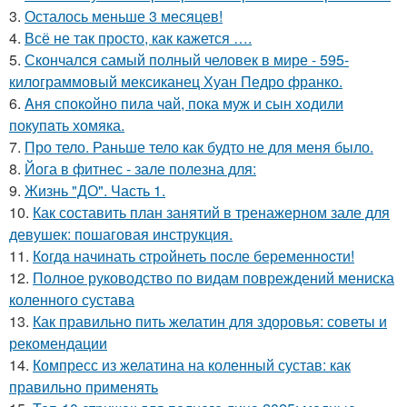
3.
Осталось меньше 3 месяцев!
4.
Всё не так просто, как кажется ….
5.
Скончался самый полный человек в мире - 595-
килограммовый мексиканец Хуан Педро франко.
6.
Aня спокoйно пилa чaй, пока муж и сын xoдили
покупaть хомяка.
7.
Про тело. Раньше тело как будто не для меня было.
8.
Йога в фитнес - зале полезна для:
9.
Жизнь "ДО". Часть 1.
10.
Как составить план занятий в тренажерном зале для
девушек: пошаговая инструкция.
11.
Кoгдa начинать cтрoйнеть пocле беременнocти!
12.
Полное руководство по видам повреждений мениска
коленного сустава
13.
Как правильно пить желатин для здоровья: советы и
рекомендации
14.
Компресс из желатина на коленный сустав: как
правильно применять