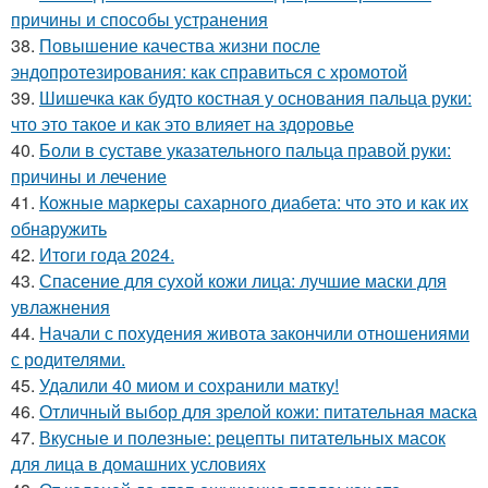
причины и способы устранения
38.
Повышение качества жизни после
эндопротезирования: как справиться с хромотой
39.
Шишечка как будто костная у основания пальца руки:
что это такое и как это влияет на здоровье
40.
Боли в суставе указательного пальца правой руки:
причины и лечение
41.
Кожные маркеры сахарного диабета: что это и как их
обнаружить
42.
Итоги года 2024.
43.
Спасение для сухой кожи лица: лучшие маски для
увлажнения
44.
Начали с похудения живота закончили отношениями
с родителями.
45.
Удалили 40 миом и сохранили матку!
46.
Отличный выбор для зрелой кожи: питательная маска
47.
Вкусные и полезные: рецепты питательных масок
для лица в домашних условиях