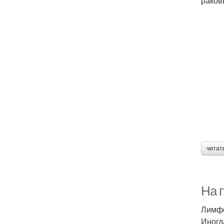
раков
читат
На 
Лимфо
Иногд