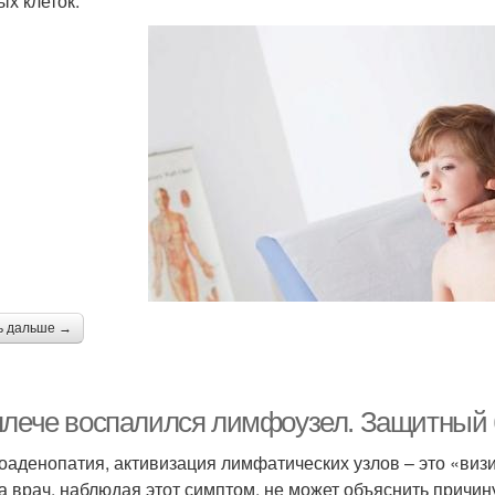
ых клеток.
ь дальше →
плече воспалился лимфоузел. Защитный 
аденопатия, активизация лимфатических узлов – это «визи
а врач, наблюдая этот симптом, не может объяснить причи