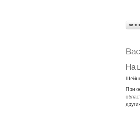
читат
Вас
На 
Шейны
При о
облас
други