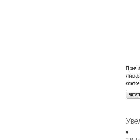
Причи
Лимфа
клето
читат
Уве
8
Т.В. 