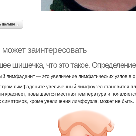
ь дальше →
 может заинтересовать
шее шишечка, что это такое. Определени
й лимфаденит — это увеличение лимфатических узлов в о
стром лимфадените увеличенный лимфоузел становится пл
ти краснеет, повышается местная температура и появляетс
х симптомов, кроме увеличения лимфоузла, может не быть.