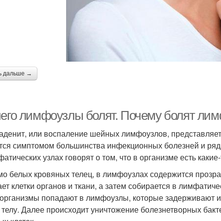
ь дальше →
чего лимфоузлы болят. Почему болят ли
денит, или воспаление шейных лимфоузлов, представляет 
тся симптомом большинства инфекционных болезней и ряда
фатических узлах говорят о том, что в организме есть какие
о белых кровяных телец, в лимфоузлах содержится прозрач
ет клетки органов и ткани, а затем собирается в лимфатич
организмы попадают в лимфоузлы, которые задерживают и
 телу. Далее происходит уничтожение болезнетворных бакт