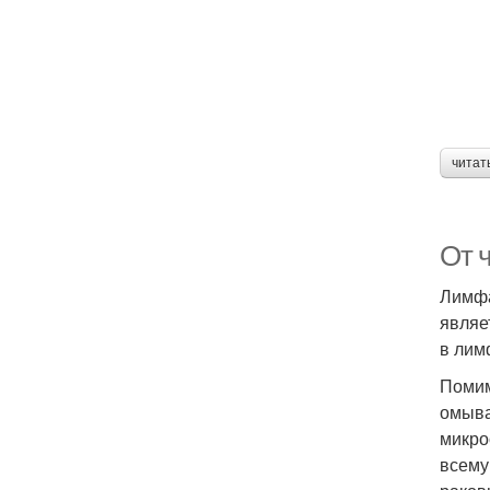
читат
От 
Лимфа
являе
в лим
Помим
омыва
микро
всему