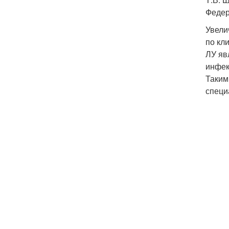
Федер
Увели
по кл
ЛУ яв
инфек
Таким
специ