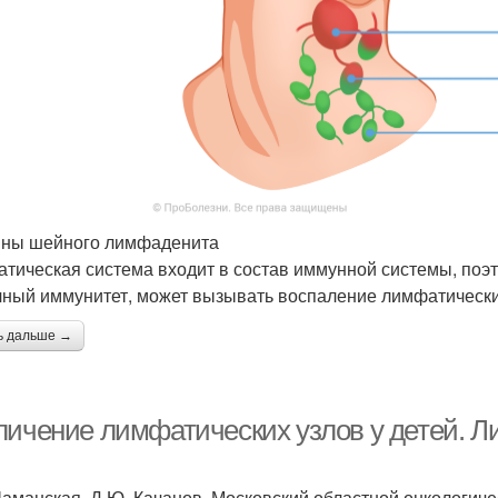
ны шейного лимфаденита
тическая система входит в состав иммунной системы, поэт
чный иммунитет, может вызывать воспаление лимфатически
ь дальше →
личение лимфатических узлов у детей. Л
Шаманская, Д.Ю. Качанов, Московский областной онкологиче