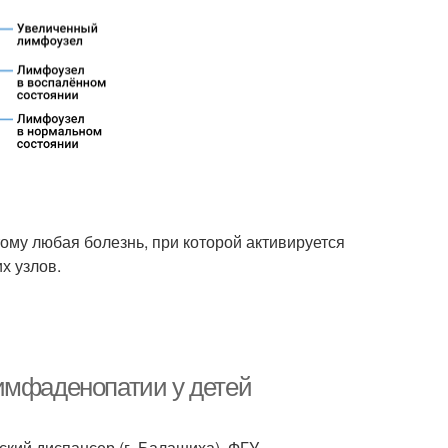
ому любая болезнь, при которой активируется
х узлов.
имфаденопатии у детей
ский диспансер (г. Балашиха), ФГУ