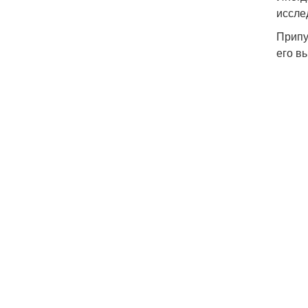
иссле
Припу
его в