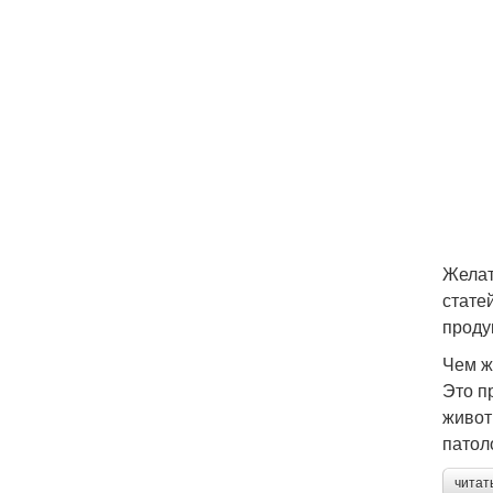
Желат
стате
проду
Чем ж
Это п
живот
патол
читат