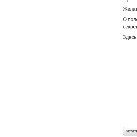
Желат
О пол
секре
Здесь
читат