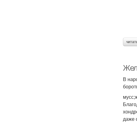
читат
Жел
В нар
борот
мусс;
Благо
хондр
даже 