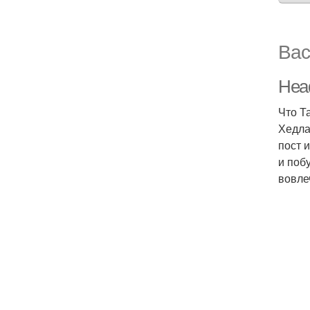
Вас
Head
Что Т
Хедла
пост 
и поб
вовле