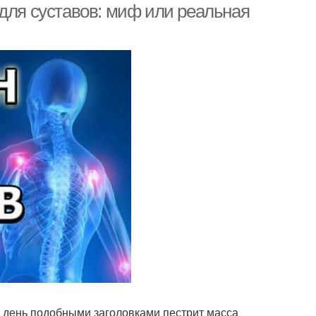
 для суставов: миф или реальная
й день подобными заголовками пестрит масса