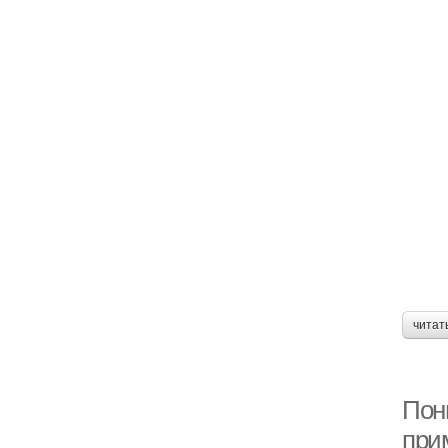
читат
Пон
при