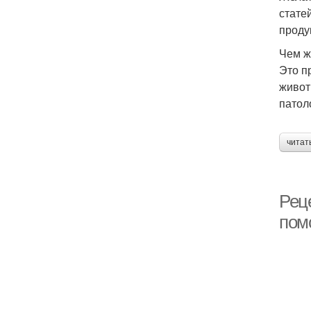
стате
проду
Чем ж
Это п
живот
патол
читат
Рец
пом