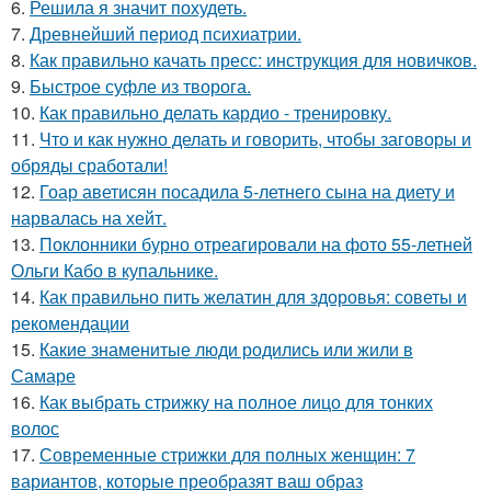
6.
Решила я значит похудеть.
7.
Древнейший период психиатрии.
8.
Как правильно качать пресс: инструкция для новичков.
9.
Быстрое суфле из творога.
10.
Как правильно делать кардио - тренировку.
11.
Что и как нужно делать и говорить, чтобы заговоры и
обряды сработали!
12.
Гоар аветисян посадила 5-летнего сына на диету и
нарвалась на хейт.
13.
Поклонники бурно отреагировали на фото 55-летней
Ольги Кабо в купальнике.
14.
Как правильно пить желатин для здоровья: советы и
рекомендации
15.
Какие знаменитые люди родились или жили в
Самаре
16.
Как выбрать стрижку на полное лицо для тонких
волос
17.
Современные стрижки для полных женщин: 7
вариантов, которые преобразят ваш образ