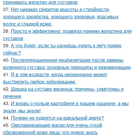
принимать желатин для суставов
37.
Нет никаких секретов красоты и стройности,
хорошего заработка, хорошего здоровья, красивых
волос и гладкой кожи.
38.
Просто и эффективно: правила приема желатина для
суставов
39.
А что будет, если ты начнёшь худеть к лету прямо
сейчас?
40.
Послеоперационная реабилитация после замены
коленного сустава: основные принципы и рекомендации
41.
Я в том возрасте, когда неожиданно может
выстрелить любое заболевание.
42.
Шишка на суставе мизинца: причины, симптомы и
лечение
43.
И вновь о пользе картофеля в нашем рационе, а мы
знали, мы знали!
44.
Почему не худеется на идеальной диете?
45.
Омолаживающие маски для очень сухой
обезвоженной кожи лица: что нужно знать