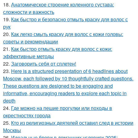
18.
Анатомическое строение коленного сустава:
сложности и важность
19.
Как быстро и безопасно отмыть краску для волос с
рук
20.
Как легко смыть краску для волос с кожи головы:
советы и рекомендации
21.
Как быстро отмыть краску для волос с кожи:
эффективные методы
22.
Заговорить себя от сплетен!
23.
Here is a structured presentation of 6 headlines about
Moscow, each followed by 10 thoughtfully crafted questions.
These questions are designed to be engaging and
informative, encouraging readers to explore each topic in
depth
24.
Где можно на пешие прогулки или походы в
окрестностях города
25.
Кто из религиозных деятелей оставил след в истории
Москвы
26.
Идеальные брови в домашних условиях 2025: