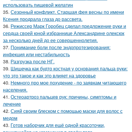
использовать пищевой желатин
35.
Сезонный конфликт. Старшая фея весны по имени
Ксения продрала глаза до рассвета.
36.
Режиссер Марк Горобец сделал предложение руки и
сердца своей юной избраннице Александрине олексюк
за несколько дней до ее совершеннолетия.
37.
Понимание боли после эндопротезирования:
инфекция или нестабильность
38.
Разгрузка после НГ.
39.
Шишечка как будто костная у основания пальца руки:
что это такое и как это влияет на здоровье
40.
Немного про мое похудение - по заявкам читающего
населения.
41.
Остеоартроз пальцев рук: причины, симптомы и
лечение
42.
Сияй своим блеском с помощью маски для волос с
медом
43.
Готов наборчик для ещё одной красоточки,