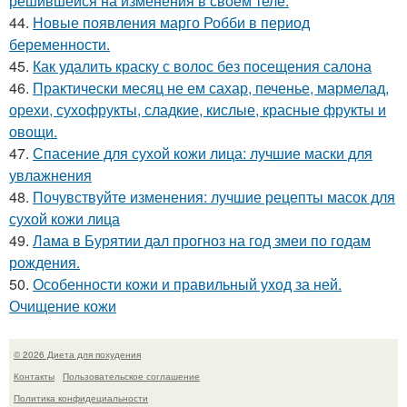
решившейся на изменения в своём теле.
44.
Новые появления марго Робби в период
беременности.
45.
Как удалить краску с волос без посещения салона
46.
Практически месяц не ем сахар, печенье, мармелад,
орехи, сухофрукты, сладкие, кислые, красные фрукты и
овощи.
47.
Спасение для сухой кожи лица: лучшие маски для
увлажнения
48.
Почувствуйте изменения: лучшие рецепты масок для
сухой кожи лица
49.
Лама в Бурятии дал прогноз на год змеи по годам
рождения.
50.
Особенности кожи и правильный уход за ней.
Очищение кожи
© 2026 Диета для похудения
Контакты
Пользовательское соглашение
Политика конфидециальности