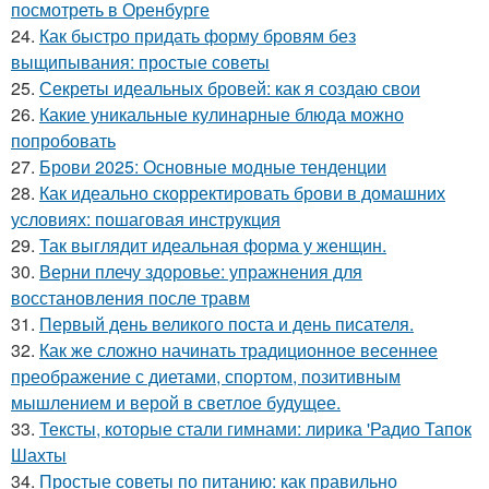
посмотреть в Оренбурге
24.
Как быстро придать форму бровям без
выщипывания: простые советы
25.
Секреты идеальных бровей: как я создаю свои
26.
Какие уникальные кулинарные блюда можно
попробовать
27.
Брови 2025: Основные модные тенденции
28.
Как идеально скорректировать брови в домашних
условиях: пошаговая инструкция
29.
Так выглядит идеальная форма у женщин.
30.
Верни плечу здоровье: упражнения для
восстановления после травм
31.
Первый день великого поста и день писателя.
32.
Как же сложно начинать традиционное весеннее
преображение с диетами, спортом, позитивным
мышлением и верой в светлое будущее.
33.
Тексты, которые стали гимнами: лирика 'Радио Тапок
Шахты
34.
Простые советы по питанию: как правильно