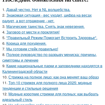
1.
Давай честно. Нет в NL волшебства.
2.
Знакомая ситуация - вес уходит, цифра на весах
радует, а вот отражение - нет.
3.
Магические таинства. Снять знак невезения.
4.
Заговор от мести и проклятия!
5.
"Правильный Режим Помогает Встроить Здоровье".
6.
Корица для похудения.
7.
Мы готовим стейк правильно!
8.
Полное руководство по разрыву мениска: причины,
симптомы и лечение
9.
Какие национальные парки и заповедники находятся в
Калининградской области
10.
Стрижка на полное лицо: как она меняет ваш образ
11.
Топ-10 стрижек для полного лица 2025: модные
тенденции и стильные решения
12.
Модные короткие стрижки для полных: как выбрать
идеальный стиль