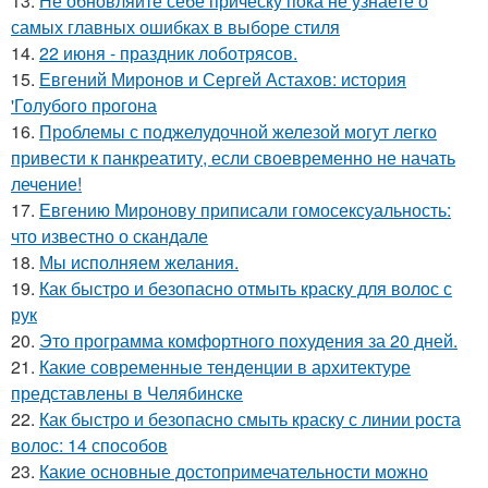
13.
Не обновляйте себе прическу пока не узнаете о
самых главных ошибках в выборе стиля
14.
22 июня - праздник лоботрясов.
15.
Евгений Миронов и Сергей Астахов: история
'Голубого прогона
16.
Проблемы с поджелудочной железой могут легко
привести к панкреатиту, если своевременно не начать
лечение!
17.
Евгению Миронову приписали гомосексуальность:
что известно о скандале
18.
Мы исполняем желания.
19.
Как быстро и безопасно отмыть краску для волос с
рук
20.
Это программа комфортного похудения за 20 дней.
21.
Какие современные тенденции в архитектуре
представлены в Челябинске
22.
Как быстро и безопасно смыть краску с линии роста
волос: 14 способов
23.
Какие основные достопримечательности можно