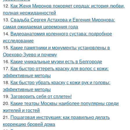
12.
Как Женя Миронов покоряет сердца: история любви,
полная неожиданностей
13.
Свадьба Сергея Астахова и Евгения Миронова:
самая ожидаемая церемония года
14.
Видеоанатомия коленного сустава: подробное
исследование
15.
Какие памятники и монументы установлены в
Орехово-Зуево и почему
16.
Какие уникальные музеи есть в Белгороде
17.
Как быстро оттереть краску для волос с кожи:
эффективные методы
18.
Как быстро убрать краску с кожи рук и головы:
эффективные методы
19.
Заговорить себя от сплетен!
20.
Какие театры Москвы наиболее популярны среди
жителей и гостей
21.
Пошаговая инструкция: как правильно делать
коррекцию бровей дома