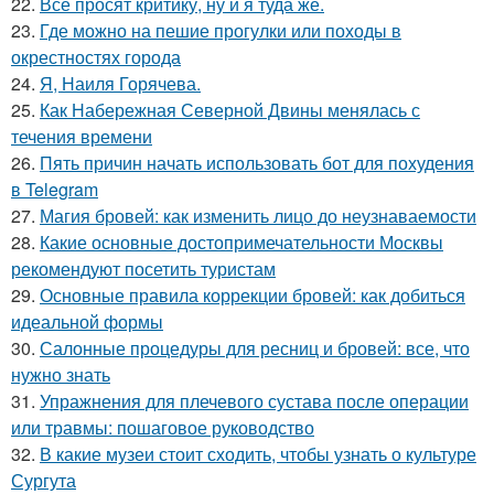
22.
Все просят критику, ну и я туда же.
23.
Где можно на пешие прогулки или походы в
окрестностях города
24.
Я, Наиля Горячева.
25.
Как Набережная Северной Двины менялась с
течения времени
26.
Пять причин начать использовать бот для похудения
в Telegram
27.
Магия бровей: как изменить лицо до неузнаваемости
28.
Какие основные достопримечательности Москвы
рекомендуют посетить туристам
29.
Основные правила коррекции бровей: как добиться
идеальной формы
30.
Салонные процедуры для ресниц и бровей: все, что
нужно знать
31.
Упражнения для плечевого сустава после операции
или травмы: пошаговое руководство
32.
В какие музеи стоит сходить, чтобы узнать о культуре
Сургута