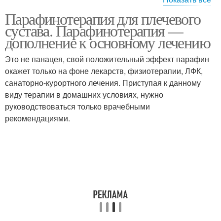
Парафинотерапия для плечевого
Парафин в домашних
Парафин для
сустава. Парафинотерапия —
условиях
прогревания
дополнение к основному лечению
Это не панацея, свой положительный эффект парафин
окажет только на фоне лекарств, физиотерапии, ЛФК,
Парафин на суставы
санаторно-курортного лечения. Приступая к данному
виду терапии в домашних условиях, нужно
руководствоваться только врачебными
рекомендациями.