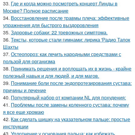
33.
Где и когда можно посмотреть концерт Линды в
Москве? Полное расписание
34.
Восстановление после травмы плеча: эффективные
упражнения для быстрого выздоровления
35.
Здоровье собаки: 22 тревожных симптома.
36.
Тексты, которые стали гимнами: лирика 'Радио Тапок
Шахты
37.
Остеопороз: как лечить народными средствами с
пользой для организма
38.
Принимать решения и воплощать их в жизнь - крайне
полезный навык и для людей, и для магов.
39.
Понимание боли после эндопротезирования сустава:
причины и лечение
40.
Популярный набор от компании NL для похудения:
41.
Проблемы после замены коленного сустава: почему
я все еще хромаю
42.
Как сделать шишку на указательном пальце: простые
инструкции
43.
Уплотнение у основания пальца: как избежать