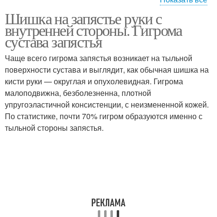
Шишка на запястье руки с
Твердая шишка
Шишка на суставе
внутренней стороны. Гигрома
сустава запястья
Чаще всего гигрома запястья возникает на тыльной
Шишка на внутреннем
поверхности сустава и выглядит, как обычная шишка на
Шишки на кости
запястье
кисти руки — округлая и опухолевидная. Гигрома
малоподвижна, безболезненна, плотной
упругоэластичной консистенции, с неизмененной кожей.
По статистике, почти 70% гигром образуются именно с
тыльной стороны запястья.