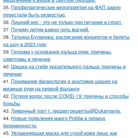
35.
Профилактические мероприятия на ФАП давно
перестали быть редкостью.
36.
Лишний вес - это не только про питание и спорт.
37.
Почему детям важно пить магний.
38.
Татьяна Буланова: расписание концертов и билеты
на шоу в 2023 году
39.
Гигрома у основания пальца руки: причины,
симптомы и лечение
40.
Шишка на сгибе указательного пальца: причины и
лечение
41.
Понимание физиологии и анатомии шишек на
мизинце руки на первой фаланги
42.
Потеря волос после COVID-19: причины и способы
борьбы
43.
Лимонный торт т. лиддел рецепты@Dukamania.
44.
Новые появления марго Робби в период
беременности.
45.
Увлажняющая маска для сухой кожи лица: как