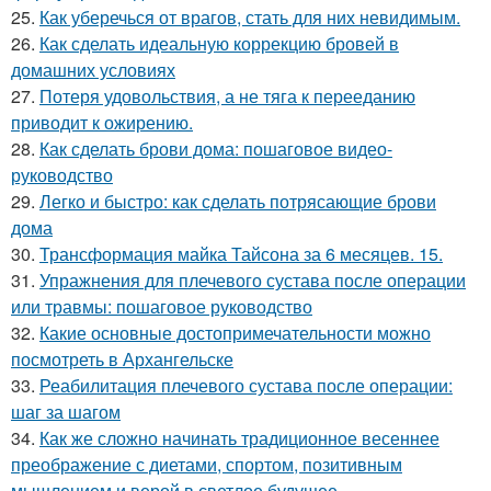
25.
Как уберечься от врагов, стать для них невидимым.
26.
Как сделать идеальную коррекцию бровей в
домашних условиях
27.
Потеря удовольствия, а не тяга к перееданию
приводит к ожирению.
28.
Как сделать брови дома: пошаговое видео-
руководство
29.
Легко и быстро: как сделать потрясающие брови
дома
30.
Трансформация майка Тайсона за 6 месяцев. 15.
31.
Упражнения для плечевого сустава после операции
или травмы: пошаговое руководство
32.
Какие основные достопримечательности можно
посмотреть в Архангельске
33.
Реабилитация плечевого сустава после операции:
шаг за шагом
34.
Как же сложно начинать традиционное весеннее
преображение с диетами, спортом, позитивным
мышлением и верой в светлое будущее.