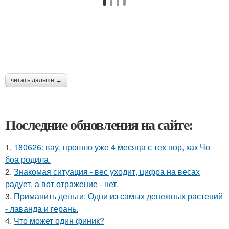
читать дальше →
Последние обновления на сайте:
1.
180626: вау, прошло уже 4 месяца с тех пор, как Чо
боа родила.
2.
Знакомая ситуация - вес уходит, цифра на весах
радует, а вот отражение - нет.
3.
Приманить деньги: Одни из самых денежных растений
- лаванда и герань.
4.
Что может один финик?