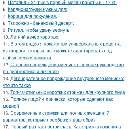
5.
Наталия + 31 тыс в первый месяц работы и - 17 кг.
6.
Кардионагрузки нужны для:
7.
Корица для похудения.
8.
Творожно - банановый десерт.
9.
Ритуал, чтобы удачу вернуть!
10.
Летний вечер коротаю.
11.
В этом видео я покажу три универсальных рецепта
из творога, которые вы сможете адаптировать под
любые цели и начинки.
12.
Степени повреждения мениска: полное руководство
по диагностике и лечению
13.
Дегенеративное повреждение внутреннего мениска:
что это такое
14.
Топ-10 стильных коротких стрижек для крупного лица
15.
Полное лицо? 4 прически, которые сделают вас
модной
16.
Современные стрижки для полных женщин: 7
вариантов, которые преобразят ваш образ
17.
Первый раз так постриглась: Как стрижка изменила