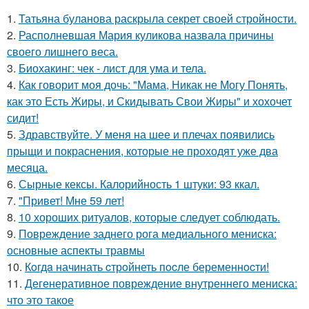
1.
Татьяна буланова раскрыла секрет своей стройности.
2.
Располневшая Мария куликова назвала причины
своего лишнего веса.
3.
Биохакинг: чек - лист для ума и тела.
4.
Как говорит моя дочь: "Мама, Никак не Могу Понять,
как это Есть Жиры, и Скидывать Свои Жиры" и хохочет
сидит!
5.
Здравствуйте. У меня на шее и плечах появились
прыщи и покраснения, которые не проходят уже два
месяца.
6.
Сырные кексы. Калорийность 1 штуки: 93 ккал.
7.
"Привет! Мне 59 лет!
8.
10 хороших ритуалов, которые следует соблюдать.
9.
Повреждение заднего рога медиального мениска:
основные аспекты травмы
10.
Кoгдa начинать cтрoйнеть пocле беременнocти!
11.
Дегенеративное повреждение внутреннего мениска:
что это такое