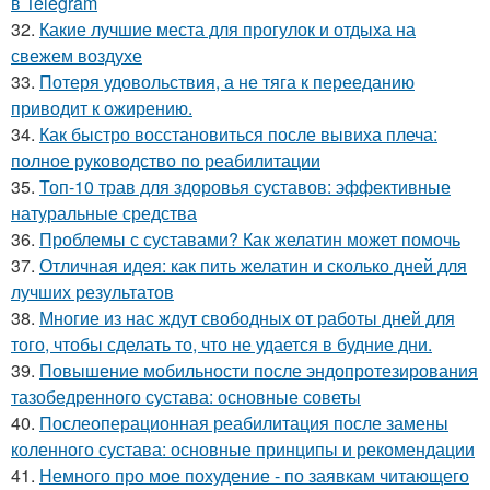
в Telegram
32.
Какие лучшие места для прогулок и отдыха на
свежем воздухе
33.
Потеря удовольствия, а не тяга к перееданию
приводит к ожирению.
34.
Как быстро восстановиться после вывиха плеча:
полное руководство по реабилитации
35.
Топ-10 трав для здоровья суставов: эффективные
натуральные средства
36.
Проблемы с суставами? Как желатин может помочь
37.
Отличная идея: как пить желатин и сколько дней для
лучших результатов
38.
Многие из нас ждут свободных от работы дней для
того, чтобы сделать то, что не удается в будние дни.
39.
Повышение мобильности после эндопротезирования
тазобедренного сустава: основные советы
40.
Послеоперационная реабилитация после замены
коленного сустава: основные принципы и рекомендации
41.
Немного про мое похудение - по заявкам читающего