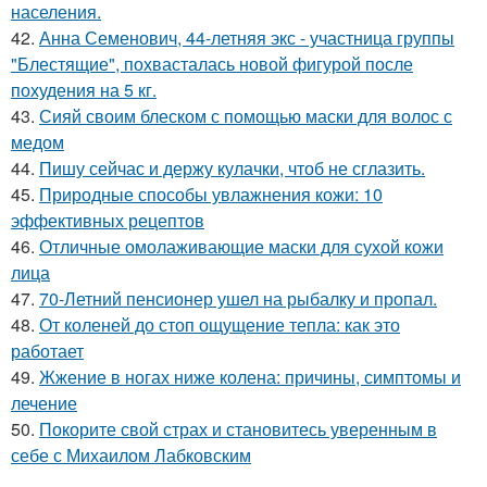
населения.
42.
Анна Семенович, 44-летняя экс - участница группы
"Блестящие", похвасталась новой фигурой после
похудения на 5 кг.
43.
Сияй своим блеском с помощью маски для волос с
медом
44.
Пишу сейчас и держу кулачки, чтоб не сглазить.
45.
Природные способы увлажнения кожи: 10
эффективных рецептов
46.
Отличные омолаживающие маски для сухой кожи
лица
47.
70-Летний пенсионер ушел на рыбалку и пропал.
48.
От коленей до стоп ощущение тепла: как это
работает
49.
Жжение в ногах ниже колена: причины, симптомы и
лечение
50.
Покорите свой страх и становитесь уверенным в
себе с Михаилом Лабковским