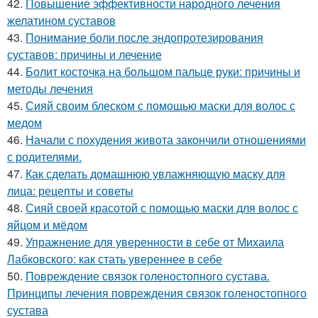
42.
Повышение эффективности народного лечения
желатином суставов
43.
Понимание боли после эндопротезирования
суставов: причины и лечение
44.
Болит косточка на большом пальце руки: причины и
методы лечения
45.
Сияй своим блеском с помощью маски для волос с
медом
46.
Начали с похудения живота закончили отношениями
с родителями.
47.
Как сделать домашнюю увлажняющую маску для
лица: рецепты и советы
48.
Сияй своей красотой с помощью маски для волос с
яйцом и мёдом
49.
Упражнение для уверенности в себе от Михаила
Лабковского: как стать увереннее в себе
50.
Повреждение связок голеностопного сустава.
Принципы лечения повреждения связок голеностопного
сустава