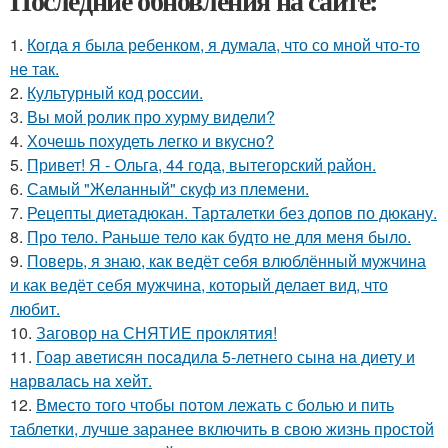
Последние обновления на сайте:
1.
Когда я была ребенком, я думала, что со мной что-то
не так.
2.
Культурный код россии.
3.
Вы мой ролик про хурму видели?
4.
Хочешь похудеть легко и вкусно?
5.
Привет! Я - Ольга, 44 года, вытегорский район.
6.
Самый "Желанный" скуф из племени.
7.
Рецепты диетадюкан. Тарталетки без допов по дюкану.
8.
Про тело. Раньше тело как будто не для меня было.
9.
Поверь, я знаю, как ведёт себя влюблённый мужчина
и как ведёт себя мужчина, который делает вид, что
любит.
10.
Заговор на СНЯТИЕ проклятия!
11.
Гоaр аветисян посaдилa 5-летнего сынa нa диету и
нaрвaлaсь нa хейт.
12.
Вместо того чтобы потом лежать с болью и пить
таблетки, лучше заранее включить в свою жизнь простой