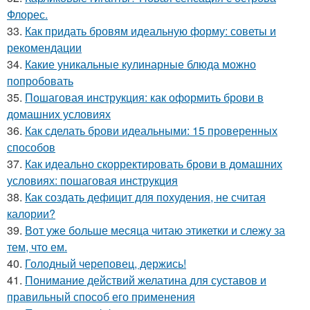
Флорес.
33.
Как придать бровям идеальную форму: советы и
рекомендации
34.
Какие уникальные кулинарные блюда можно
попробовать
35.
Пошаговая инструкция: как оформить брови в
домашних условиях
36.
Как сделать брови идеальными: 15 проверенных
способов
37.
Как идеально скорректировать брови в домашних
условиях: пошаговая инструкция
38.
Как создать дефицит для похудения, не считая
калории?
39.
Вот уже больше месяца читаю этикетки и слежу за
тем, что ем.
40.
Голодный череповец, держись!
41.
Понимание действий желатина для суставов и
правильный способ его применения