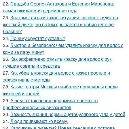
22.
Свадьба Сергея Астахова и Евгения Миронова:
самая ожидаемая церемония года
23.
Знакомы ли вам такие ситуации: человек сидит на
жёсткой диете, но потом срывается и набирает ещё
больше?
24.
Почему хрустят суставы?
25.
Быстро и безопасно: чем удалить краску для волос с
кожи за пару минут
26.
Как эффективно отмыть краску для волос с рук:
лучшие советы и средства
27.
Как убрать краску для волос с кожи: простые и
эффективные методы
28.
Какие театры Москвы наиболее популярны среди
жителей и гостей
29.
А чем ты так брови оформила: советы от
профессиональных визажистов
30.
Важность знания нормы ацетабулярного угла у детей
31.
Люди привыкают ко всему.
32.
Карликовые гиганты? Новая сенсация с острова