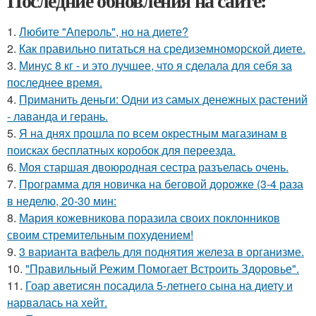
Последние обновления на сайте:
1.
Любите "Апероль", но на диете?
2.
Как правильно питаться на средиземноморской диете.
3.
Минус 8 кг - и это лучшее, что я сделала для себя за
последнее время.
4.
Приманить деньги: Одни из самых денежных растений
- лаванда и герань.
5.
Я на днях прошла по всем окрестным магазинам в
поисках бесплатных коробок для переезда.
6.
Моя старшая двоюродная сестра разъелась очень.
7.
Программа для новичка на беговой дорожке (3-4 раза
в неделю, 20-30 мин:
8.
Мария кожевникова поразила своих поклонников
своим стремительным похудением!
9.
3 варианта вафель для поднятия железа в организме.
10.
"Правильный Режим Помогает Встроить Здоровье".
11.
Гоар аветисян посадила 5-летнего сына на диету и
нарвалась на хейт.