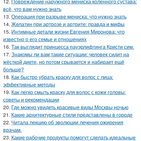
12.
Повреждение наружного мениска коленного сустава:
всё, что вам нужно знать
13.
Операция при разрыве мениска: что нужно знать
14.
Желатин при артрозе и артрите: правда и мифы
15.
Интимные детали жизни Евгения Миронова: что
известно о его семье и отношениях
16.
Так выглядит принцесса пауэрлифтинга Кристи сим.
17.
Знакомы ли вам такие ситуации: человек сидит на
жёсткой диете, но потом срывается и набирает ещё
больше?
18.
Как быстро убрать краску для волос с лица:
эффективные методы
19.
Как легко смыть краску для волос с кожи головы:
советы и рекомендации
20.
Где можно увидеть красивые виды Москвы ночью
21.
Какие архитектурные стили представлены в городе
22.
Читала лекцию об эволюции лечения ожирения
врачам.
23.
Какие рабочие продукты помогут сделать идеальные