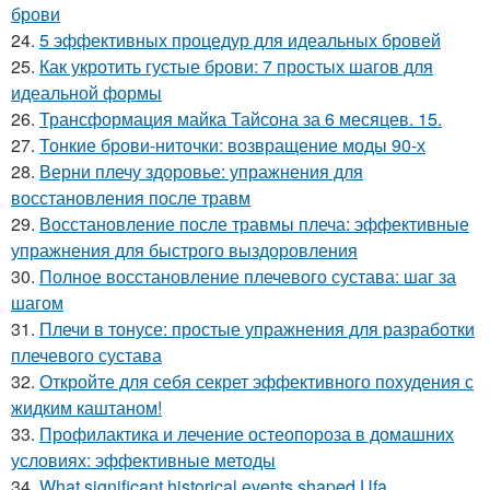
брови
24.
5 эффективных процедур для идеальных бровей
25.
Как укротить густые брови: 7 простых шагов для
идеальной формы
26.
Трансформация майка Тайсона за 6 месяцев. 15.
27.
Тонкие брови-ниточки: возвращение моды 90-х
28.
Верни плечу здоровье: упражнения для
восстановления после травм
29.
Восстановление после травмы плеча: эффективные
упражнения для быстрого выздоровления
30.
Полное восстановление плечевого сустава: шаг за
шагом
31.
Плечи в тонусе: простые упражнения для разработки
плечевого сустава
32.
Откройте для себя секрет эффективного похудения с
жидким каштаном!
33.
Профилактика и лечение остеопороза в домашних
условиях: эффективные методы
34.
What significant historical events shaped Ufa