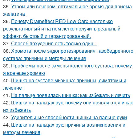
35.
Утром или вечером: оптимальное время для приема
желатина
36.
Почему Draineffect RED Low Carb настолько
результативный и на нем легко получить реальный
эффект, быстрый и гарантированный.
37.
Способ похудения есть только один -.
38.
Хромота после эндопротезирования тазобедренного
сустава: причины и методы лечения
39.
Проблемы после замены коленного сустава: почему
я все еще хромаю
40.
Шишка на суставе мизинца: причины, симптомы и
лечение
41.
На пальце появилась шишка: как избежать и лечить
42.
Шишки на пальцах рук: почему они появляются и как
их избежать
43.
Удивительные способности шишки на пальце руки
44.
Шишки на пальцах рук: причины возникновения и
методы лечения