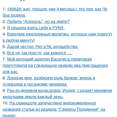
1.
180626: вау, прошло уже 4 месяца с тех пор, как Чо
боа родила.
2.
Любите "Апероль", но на диете?
3.
Я решила взять себя в РУКИ.
4.
Короткие ежедневные молитвы, которые нам помогут
в любую минуту!
5.
Давай честно. Нет в NL волшебства.
6.
Всё не так просто, как кажется ….
7.
Мой ведущий архетип Василиса премудрая
приготовила на следующую неделю два приглашения
для вас.
8.
Дорогие мои, разберем роль белков, жиров и
углеводов в организме человека.
9.
Рао из деревни каласападу, Индия, съедает минимум
килограмм земли каждый день.
10.
На скриншоте запечатлено видоизменённое
название статьи из раздела "Секреты Похудения" на
яндекс.