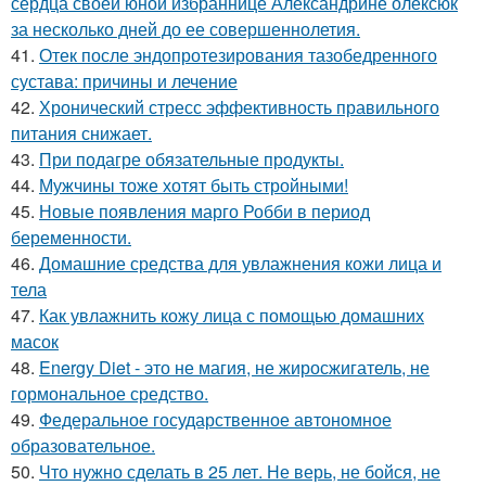
сердца своей юной избраннице Александрине олексюк
за несколько дней до ее совершеннолетия.
41.
Отек после эндопротезирования тазобедренного
сустава: причины и лечение
42.
Хронический стресс эффективность правильного
питания снижает.
43.
При подагре обязательные продукты.
44.
Мужчины тоже хотят быть стройными!
45.
Новые появления марго Робби в период
беременности.
46.
Домашние средства для увлажнения кожи лица и
тела
47.
Как увлажнить кожу лица с помощью домашних
масок
48.
Energy Diet - это не магия, не жиросжигатель, не
гормональное средство.
49.
Федеральное государственное автономное
образовательное.
50.
Что нужно сделать в 25 лет. Не верь, не бойся, не