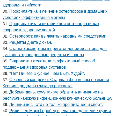
здоровья и гибкости
30.
Профилактика и лечение остеопороза в домашних
условиях: эффективные методы
31.
Профилактика и питание при остеопорозе: как
сохранить здоровье костей
32.
Остеопороз: как вылечить народными средствами
33.
Рецепты диета дюкан.
34.
Станьте экспертом в приготовлении желатина для
суставов: проверенные рецепты и советы
35.
Гидролизин желатина: эффективный способ
поддержания здоровья суставов
36.
"Нет Ничего Вкуснее, чем Быть Худой".
37.
Сезонный конфликт. Старшая фея весны по имени
Ксения продрала глаза до рассвета.
38.
Добрый день, хочу так же обратить внимание на
республиканскую инфекционную клиническую больницу.
39.
Лишний вес - это не только про питание и спорт.
40.
Режиссер Марк Горобец сделал предложение руки и