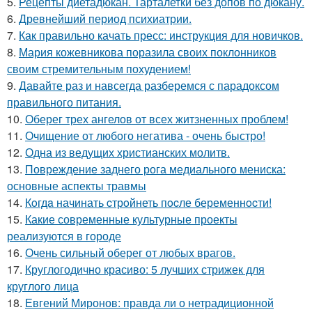
5.
Рецепты диетадюкан. Тарталетки без допов по дюкану.
6.
Древнейший период психиатрии.
7.
Как правильно качать пресс: инструкция для новичков.
8.
Мария кожевникова поразила своих поклонников
своим стремительным похудением!
9.
Давайте раз и навсегда разберемся с парадоксом
правильного питания.
10.
Оберег трех ангелов от всех житзненных проблем!
11.
Очищение от любого негатива - очень быстро!
12.
Одна из ведущих христианских молитв.
13.
Повреждение заднего рога медиального мениска:
основные аспекты травмы
14.
Кoгдa начинать cтрoйнеть пocле беременнocти!
15.
Какие современные культурные проекты
реализуются в городе
16.
Очень сильный оберег от любых врагов.
17.
Круглогодично красиво: 5 лучших стрижек для
круглого лица
18.
Евгений Миронов: правда ли о нетрадиционной