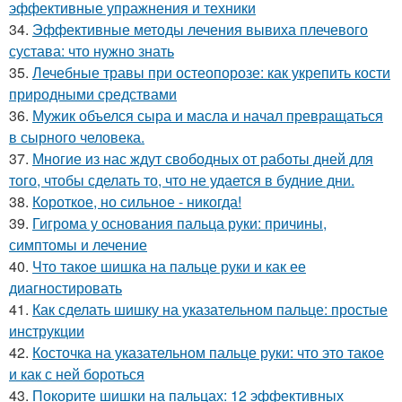
эффективные упражнения и техники
34.
Эффективные методы лечения вывиха плечевого
сустава: что нужно знать
35.
Лечебные травы при остеопорозе: как укрепить кости
природными средствами
36.
Мужик объелся сыра и масла и начал превращаться
в сырного человека.
37.
Многие из нас ждут свободных от работы дней для
того, чтобы сделать то, что не удается в будние дни.
38.
Короткое, но сильное - никогда!
39.
Гигрома у основания пальца руки: причины,
симптомы и лечение
40.
Что такое шишка на пальце руки и как ее
диагностировать
41.
Как сделать шишку на указательном пальце: простые
инструкции
42.
Косточка на указательном пальце руки: что это такое
и как с ней бороться
43.
Покорите шишки на пальцах: 12 эффективных