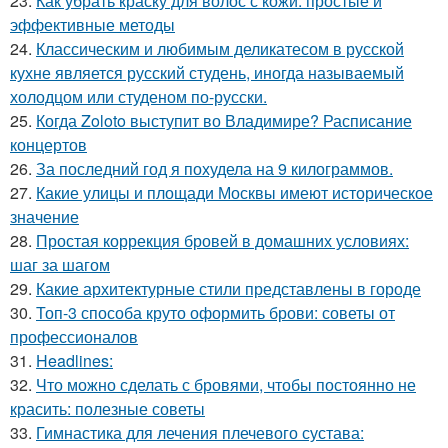
23.
Как убрать краску для волос с кожи: простые и
эффективные методы
24.
Классическим и любимым деликатесом в русской
кухне является русский студень, иногда называемый
холодцом или студеном по-русски.
25.
Когда Zoloto выступит во Владимире? Расписание
концертов
26.
За последний год я похудела на 9 килограммов.
27.
Какие улицы и площади Москвы имеют историческое
значение
28.
Простая коррекция бровей в домашних условиях:
шаг за шагом
29.
Какие архитектурные стили представлены в городе
30.
Топ-3 способа круто оформить брови: советы от
профессионалов
31.
Headlines:
32.
Что можно сделать с бровями, чтобы постоянно не
красить: полезные советы
33.
Гимнастика для лечения плечевого сустава: