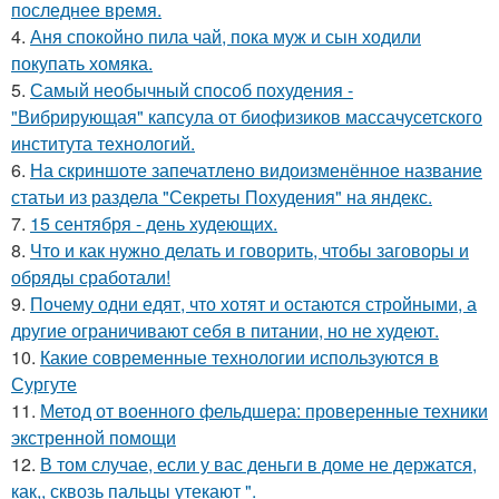
последнее время.
4.
Аня спокойно пила чай, пока муж и сын ходили
покупать хомяка.
5.
Самый необычный способ похудения -
"Вибрирующая" капсула от биофизиков массачусетского
института технологий.
6.
На скриншоте запечатлено видоизменённое название
статьи из раздела "Секреты Похудения" на яндекс.
7.
15 сентября - день худеющих.
8.
Что и как нужно делать и говорить, чтобы заговоры и
обряды сработали!
9.
Почему одни едят, что хотят и остаются стройными, а
другие ограничивают себя в питании, но не худеют.
10.
Какие современные технологии используются в
Сургуте
11.
Метод от военного фельдшера: проверенные техники
экстренной помощи
12.
В том случае, если у вас деньги в доме не держатся,
как,, сквозь пальцы утекают ".