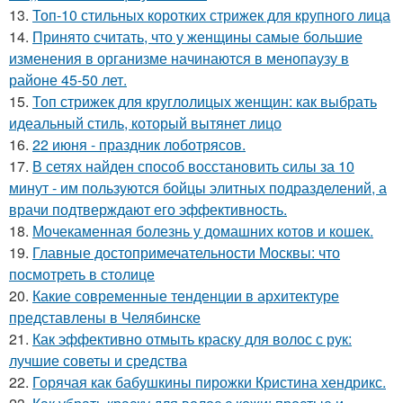
13.
Топ-10 стильных коротких стрижек для крупного лица
14.
Принято считать, что у женщины самые большие
изменения в организме начинаются в менопаузу в
районе 45-50 лет.
15.
Топ стрижек для круглолицых женщин: как выбрать
идеальный стиль, который вытянет лицо
16.
22 июня - праздник лоботрясов.
17.
В сетях найден способ восстановить силы за 10
минут - им пользуются бойцы элитных подразделений, а
врачи подтверждают его эффективность.
18.
Мочекаменная болезнь у домашних котов и кошек.
19.
Главные достопримечательности Москвы: что
посмотреть в столице
20.
Какие современные тенденции в архитектуре
представлены в Челябинске
21.
Как эффективно отмыть краску для волос с рук:
лучшие советы и средства
22.
Горячая как бабушкины пирожки Кристина хендрикс.