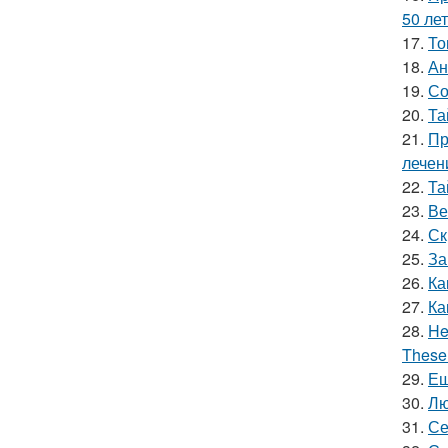
50 лет
17.
То
18.
Ан
19.
Со
20.
Та
21.
Пр
лечен
22.
Та
23.
Ве
24.
Ск
25.
За
26.
Ка
27.
Ка
28.
He
These 
29.
Ещ
30.
Лю
31.
Се