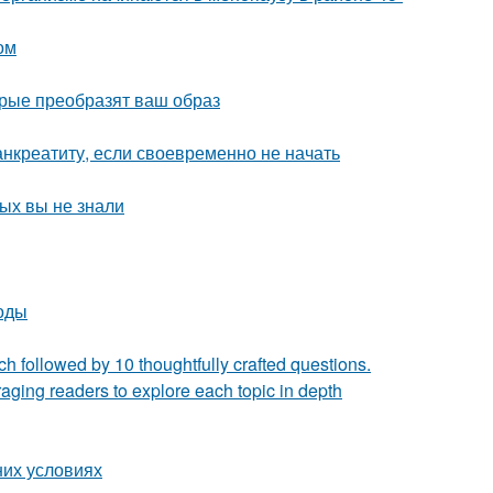
ом
рые преобразят ваш образ
анкреатиту, если своевременно не начать
рых вы не знали
тоды
h followed by 10 thoughtfully crafted questions.
ging readers to explore each topic in depth
них условиях