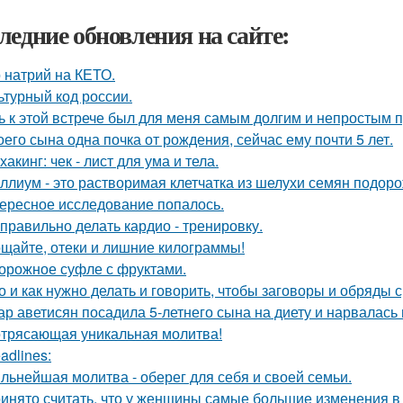
ледние обновления на сайте:
 натрий на КЕТО.
ьтурный код россии.
ь к этой встрече был для меня самым долгим и непростым 
оего сына одна почка от рождения, сейчас ему почти 5 лет.
хакинг: чек - лист для ума и тела.
ллиум - это растворимая клетчатка из шелухи семян подоро
ересное исследование попалось.
 правильно делать кардио - тренировку.
щайте, отеки и лишние килограммы!
орожное суфле с фруктами.
о и как нужно делать и говорить, чтобы заговоры и обряды 
ар аветисян посадила 5-летнего сына на диету и нарвалась 
трясающая уникальная молитва!
adlines:
льнейшая молитва - оберег для себя и своей семьи.
инято считать, что у женщины самые большие изменения в 