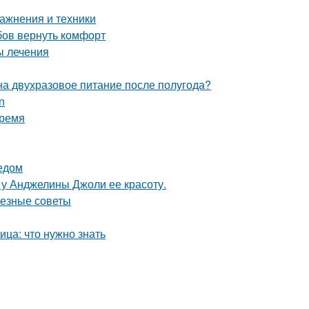
ажнения и техники
бов вернуть комфорт
ы лечения
на двухразовое питание после полугода?
n
время
едом
 у Анджелины Джоли ее красоту.
лезные советы
ца: что нужно знать