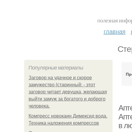
полезная инфор
главная
Сте
Популярные материалы
Пр
Заговор на удачное и скорое
замужество (старинный: - этот
заговор читает девушка, желающая
выйти замуж за богатого и доброго
человека.
Апт
Апт
Компресс новокаин Димексид вода.
Техника наложения компрессов
в лю