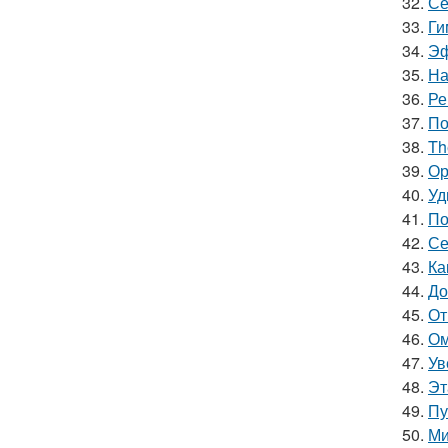
32.
Се
33.
Ги
34.
Эф
35.
На
36.
Ре
37.
По
38.
Th
39.
Ор
40.
Уд
41.
По
42.
Се
43.
Ка
44.
До
45.
От
46.
Ом
47.
Ув
48.
Эт
49.
Пу
50.
Ми