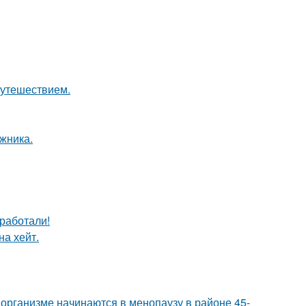
путешествием.
жника.
сработали!
на хейт.
организме начинаются в менопаузу в районе 45-