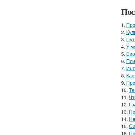
Пос
1.
Про
2.
Кул
3.
Пут
4.
У м
5.
Био
6.
Пси
7.
Инт
8.
Как
9.
Про
10.
Тв
11.
Чт
12.
Го
13.
По
14.
He
15.
Си
16.
Пр