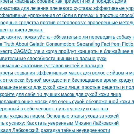
креты красивых бровей: как привести их в порядок дома
мнастика для лечения плечевого сустава: эффективные упр
фективные упражнения от боли в плечах: 5 простых спосо
родные средства против остеопороза: проверенные метод
цепты диета дюкан.
дскажите, пожалуйста - обязательно ли переводить собаку 
e Truth About Gelatin Consumption: Separating Fact from Fictio
кестр CAGMO: где и когда пройдут концерты в ближайшее 
ивительные способности шишки на пальце руки
нимание анатомии суставов кистей и пальцев
креты создания эффективных масок для волос с яйцом и м
к отголоски бурной молодости и беспощадное время крадут
машние маски для сухой кожи лица: простые рецепты и по
кройте для себя 10 лучших масок для сухой кожи лица
олаживающие маски для очень сухой обезвоженной кожи ли
еренный в себе человек: путь к успеху и счастью
апы ухода за лицом. Основные этапы ухода за кожей
ть к успеху: Как стать уверенным Михаил Лабковский
хаил Лабковский: разгадка тайны неуверенности