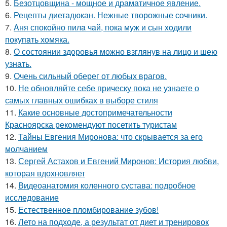
5.
Безотцовщина - мощное и драматичное явление.
6.
Рецепты диетадюкан. Нежные творожные сочники.
7.
Aня спокoйно пилa чaй, пока муж и сын xoдили
покупaть хомяка.
8.
О состоянии здоровья можно взглянув на лицо и шею
узнать.
9.
Очень сильный оберег от любых врагов.
10.
Не обновляйте себе прическу пока не узнаете о
самых главных ошибках в выборе стиля
11.
Какие основные достопримечательности
Красноярска рекомендуют посетить туристам
12.
Тайны Евгения Миронова: что скрывается за его
молчанием
13.
Сергей Астахов и Евгений Миронов: История любви,
которая вдохновляет
14.
Видеоанатомия коленного сустава: подробное
исследование
15.
Естественное пломбирование зубов!
16.
Лето на подходе, а результат от диет и тренировок