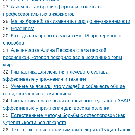
27.
А чем ты так брови оформила: советы от
профессиональных визажистов
28.
Магия бровей: как изменить лицо до неузнаваемости
29.
Headlines:
30.
Как сделать брови идеальными: 15 проверенных
способов
31.
Альпинистка Алина Пескова стала первой
россиянкой, которая покорила все высочайшие горы
мира!
32.
Гимнастика для лечения плечевого сустава:
эффективные упражнения и техники
33.
Ученые выяснили, что у людей и собак есть общие
гены, связанные с ожирением.
34.
Гимнастика после вывиха плечевого сустава в АВАР:
эффективные упражнения для восстановления
35.
Естественные методы борьбы с остеопорозом: как
укрепить кости без лекарств
36.
Тексты, которые стали гимнами: лирика 'Радио Тапок