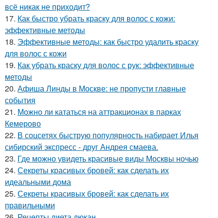
всё никак не приходит?
17.
Как быстро убрать краску для волос с кожи:
эффективные методы
18.
Эффективные методы: как быстро удалить краску
для волос с кожи
19.
Как убрать краску для волос с рук: эффективные
методы
20.
Афиша Линды в Москве: не пропусти главные
события
21.
Можно ли кататься на аттракционах в парках
Кемерово
22.
В соцсетях быструю популярность набирает Илья
сибирский экспресс - друг Андрея смаева.
23.
Где можно увидеть красивые виды Москвы ночью
24.
Секреты красивых бровей: как сделать их
идеальными дома
25.
Секреты красивых бровей: как сделать их
правильными
26.
Рецепты диета дюкан.