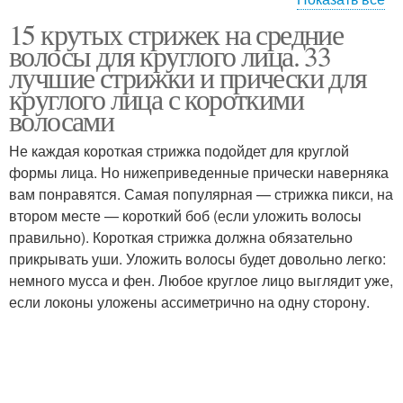
15 крутых стрижек на средние
Стрижки для круглого
Модные стрижки
волосы для круглого лица. 33
лица
лучшие стрижки и прически для
круглого лица с короткими
волосами
Ультракороткая
Стрижка с объемом
стрижка
Не каждая короткая стрижка подойдет для круглой
формы лица. Но нижеприведенные прически наверняка
вам понравятся. Самая популярная — стрижка пикси, на
втором месте — короткий боб (если уложить волосы
Длина для круглого
Стрижки на круглое
правильно). Короткая стрижка должна обязательно
лица
лицо
прикрывать уши. Уложить волосы будет довольно легко:
немного мусса и фен. Любое круглое лицо выглядит уже,
если локоны уложены ассиметрично на одну сторону.
Удобные стрижки
Женские стрижки