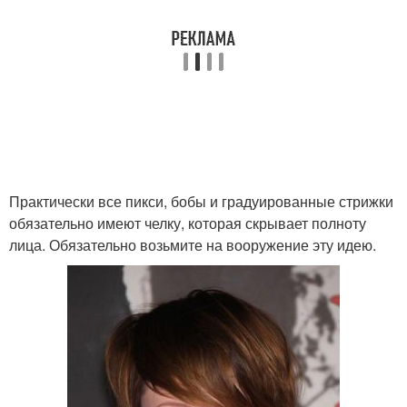
Рваная стрижка
Стрижка в стиле
Стрижка на круглое
Стрижка на редкие
лицо
волосы
Практически все пикси, бобы и градуированные стрижки
Стрижки на тонкие
Идеальные стрижки
обязательно имеют челку, которая скрывает полноту
волосы
лица. Обязательно возьмите на вооружение эту идею.