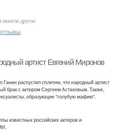
и многое другое
отзывы
родный артист Евгений Миронов
л Ганин распустил сплетню, что народный артист
й брак с актером Сергеем Астаховым. Также,
ексуалисты, образующие "голубую мафию".
ппы известных российских актеров и
МИ.