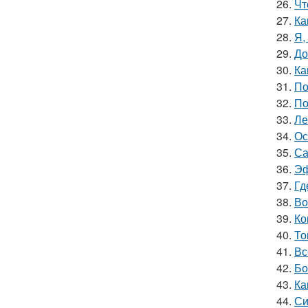
26.
Чт
27.
Ка
28.
Я,
29.
До
30.
Ка
31.
По
32.
По
33.
Ле
34.
Ос
35.
Са
36.
Эф
37.
Гд
38.
Во
39.
Ко
40.
То
41.
Вс
42.
Бо
43.
Ка
44.
Си