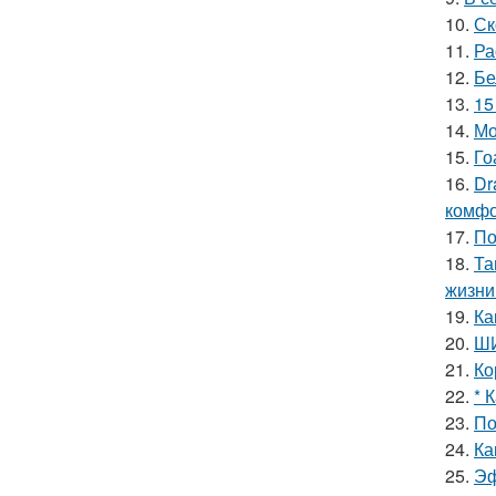
10.
Ск
11.
Ра
12.
Бе
13.
15
14.
Мо
15.
Го
16.
Dr
комфо
17.
По
18.
Та
жизни
19.
Ка
20.
ШИ
21.
Ко
22.
* 
23.
По
24.
Ка
25.
Эф