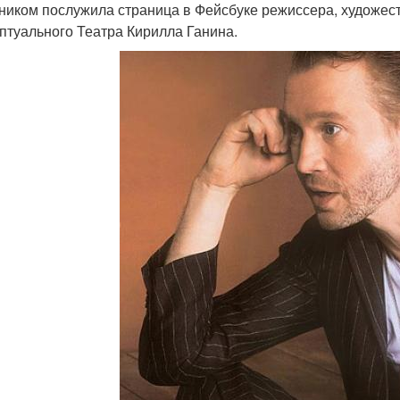
ником послужила страница в Фейсбуке режиссера, художест
птуального Театра Кирилла Ганина.