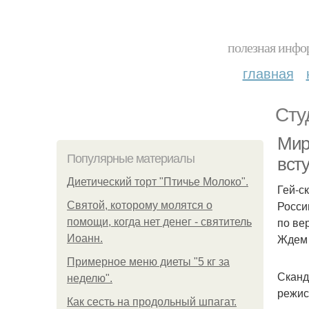
полезная инфор
главная
Сту
Мир
Популярные материалы
всту
Диетический торт "Птичье Молоко".
Гей-с
Росси
Святой, которому молятся о
по ве
помощи, когда нет денег - святитель
Ждем 
Иоанн.
Примерное меню диеты "5 кг за
Сканд
неделю".
режис
Как сесть на продольный шпагат.