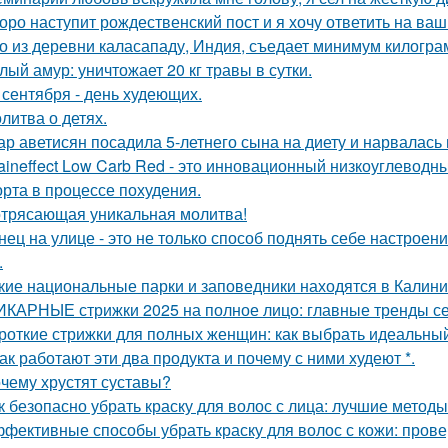
оро наступит рождественский пост и я хочу ответить на ва
о из деревни каласападу, Индия, съедает минимум килогра
лый амур: уничтожает 20 кг травы в сутки.
 сентября - день худеющих.
литва о детях.
ар аветисян посадила 5-летнего сына на диету и нарвалась 
aineffect Low Carb Red - это инновационный низкоуглеводн
рта в процессе похудения.
трясающая уникальная молитва!
нец на улице - это не только способ поднять себе настроен
.
кие национальные парки и заповедники находятся в Калини
КАРНЫЕ стрижки 2025 на полное лицо: главные тренды с
роткие стрижки для полных женщин: как выбрать идеальный
Как работают эти два продукта и почему с ними худеют *.
чему хрустят суставы?
к безопасно убрать краску для волос с лица: лучшие методы
фективные способы убрать краску для волос с кожи: пров