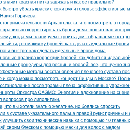
о значит красная нитка завязать и как ее правильно?
к быстро убрать краску с кожи рук и головы: эффективные 
 Наиля Горячева.
стопримечательности Архангельска: что посмотреть в город
к правильно корректировать брови дома: пошаговая инстру
чему, когда мы планируем строить дом - обращаемся к стр
лный гид по макияжу бровей: как сделать идеальные брови
гко и быстро: как сделать идеальные брови дома
новные правила коррекции бровей: как добиться идеальн
лонные процедуры для ресниц и бровей: все, что нужно зна
фективные методы восстановления плечевого сустава по
е и когда можно посмотреть концерт Линды в Москве? Пол
сстановление после травмы плеча: эффективные упражнен
нцерты Оркестра CAGMO: Энергия и вдохновение на сцене
п вопросов про липолитики.
е, что вы хотели знать о желатине, но боялись спросить
ли в суставе указательного пальца правой руки: причины и
к улучшить свои технические навыки с помощью 10 главных
яй своим блеском с помощью маски для волос с медом