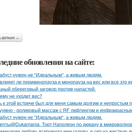
ь дальше →
ледние обновления на сайте:
абуст нужен не "Идеальным", а живым людям.
 влияет ли перименопауза и менопауза на вес или все это 
ный обереговый заговор против напастей.
ему не уходит вес?
ь к этой встрече был для меня самым долгим и непростым 
уумно - роликовый массаж с RF лифтингом и инфракрасным
абуст нужен не "Идеальным", а живым людям.
епты@Dukamania. Торт Наполеон по дюкану в микроволнов
еминарии любовь вскружила мне голову, я сел на жесткую дие