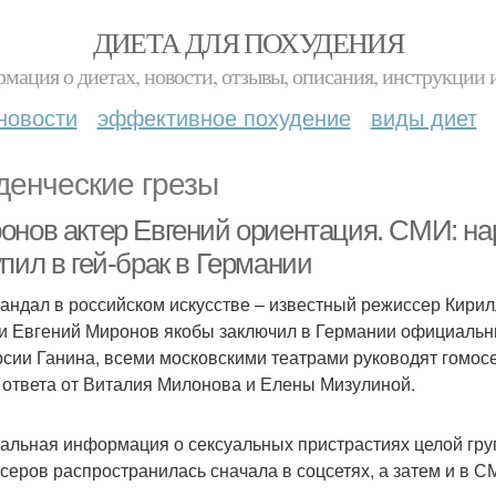
ДИЕТА ДЛЯ ПОХУДЕНИЯ
мация о диетах, новости, отзывы, описания, инструкции 
новости
эффективное похудение
виды диет
денческие грезы
онов актер Евгений ориентация. СМИ: на
пил в гей-брак в Германии
кандал в российском искусстве – известный режиссер Кирил
и Евгений Миронов якобы заключил в Германии официальны
рсии Ганина, всеми московскими театрами руководят гомос
ответа от Виталия Милонова и Елены Мизулиной.
альная информация о сексуальных пристрастиях целой гру
серов распространилась сначала в соцсетях, а затем и в С