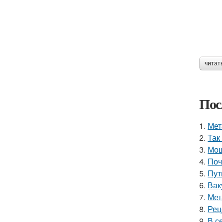
читат
Пос
1.
Мет
2.
Так
3.
Мощ
4.
Поч
5.
Пут
6.
Вак
7.
Мет
8.
Рец
9.
В с