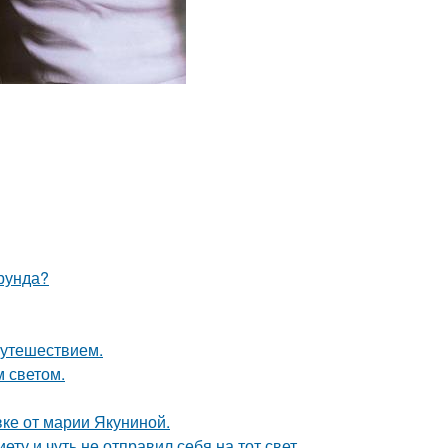
ерунда?
путешествием.
 светом.
ке от марии Якуниной.
ту и чуть не отправил себя на тот свет.