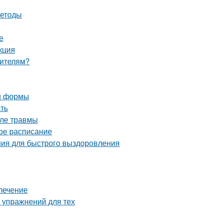
методы
е
кция
оителям?
ой формы
ть
сле травмы
ное расписание
ия для быстрого выздоровления
 лечение
 упражнений для тех