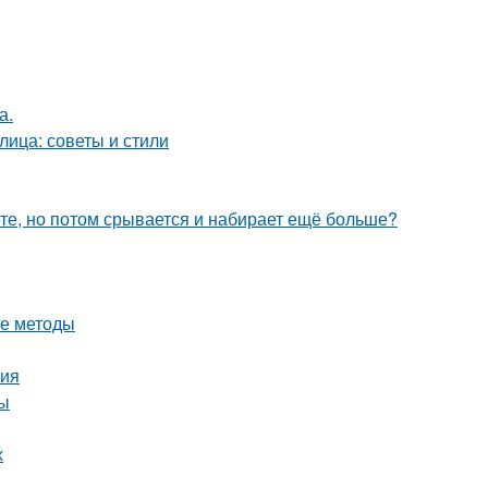
а.
лица: советы и стили
ете, но потом срывается и набирает ещё больше?
ые методы
ния
ды
х