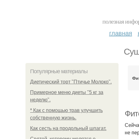
полезная инфор
главная
Суш
Популярные материалы
Фи
Диетический торт "Птичье Молоко".
Примерное меню диеты "5 кг за
неделю".
* Как с помощью трав улучшить
Фит
собственную жизнь.
Сейча
Как сесть на продольный шпагат.
не пе
Святой, которому молятся о