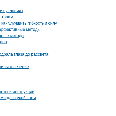
их условиях
е травм
как улучшить гибкость и силу
 эффективные методы
ивные методы
авов
драла глаза до рассвета.
чины и лечение
епты и инструкции
ми для сухой кожи