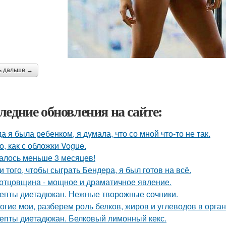
ь дальше →
ледние обновления на сайте:
да я была ребенком, я думала, что со мной что-то не так.
о, как с обложки Vogue.
алось меньше 3 месяцев!
и того, чтобы сыграть Бендера, я был готов на всё.
отцовщина - мощное и драматичное явление.
епты диетадюкан. Нежные творожные сочники.
огие мои, разберем роль белков, жиров и углеводов в орга
епты диетадюкан. Белковый лимонный кекс.