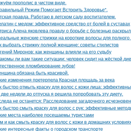
жуём прополис в чистом виде.
равильный Режим Помогает Встроить Здоровье".
тская правда. Работаю в детском саду воспитателем.
латин с медом: эффективное средство от болей в суставах
триса Алена яковлева правду о борьбе с болезнью раскрыл
еальные женские стрижки на короткие волосы для полного 
к выбрать стрижку полной женщине: советы стилистов
гений Миронов: как женщины влияли на его судьбу
акомы ли вам такие ситуации: человек сидит на жёсткой ди
тественное пломбирование зубов!
нщина обязана быть красивой.
кие изменения претерпела Красная площадь за века
к быстро отмыть краску для волос с кожи лица: эффективн
 две недели до отпуска я решила попробовать эту диету.
следа не останется: Расследование загадочного исчезнове
к быстро смыть краску для волос с рук: эффективные мето
кие места наиболее посещаемы туристами
м и как смыть краску для волос с кожи в домашних условия
кие интересные факты о городском транспорте