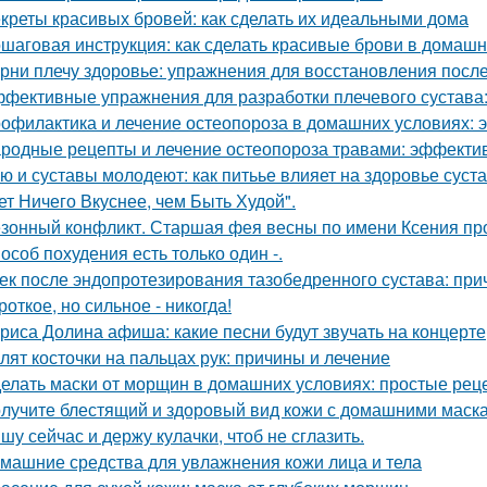
креты красивых бровей: как сделать их идеальными дома
шаговая инструкция: как сделать красивые брови в домашн
рни плечу здоровье: упражнения для восстановления посл
фективные упражнения для разработки плечевого сустава: 
офилактика и лечение остеопороза в домашних условиях:
родные рецепты и лечение остеопороза травами: эффект
ю и суставы молодеют: как питьье влияет на здоровье суст
ет Ничего Вкуснее, чем Быть Худой".
зонный конфликт. Старшая фея весны по имени Ксения про
особ похудения есть только один -.
ек после эндопротезирования тазобедренного сустава: при
роткое, но сильное - никогда!
риса Долина афиша: какие песни будут звучать на концерте
лят косточки на пальцах рук: причины и лечение
елать маски от морщин в домашних условиях: простые рец
лучите блестящий и здоровый вид кожи с домашними маска
шу сейчас и держу кулачки, чтоб не сглазить.
машние средства для увлажнения кожи лица и тела