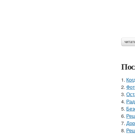
читат
Пос
1.
Ког
2.
Фот
3.
Ост
4.
Рад
5.
Без
6.
Рец
7.
Дор
8.
Рец