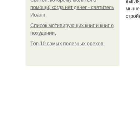
выгля
помощи, когда нет денег - святитель
мышеч
Иоанн.
стройн
Список мотивирующих книг и книг о
похудении.
Топ 10 самых полезных орехов.