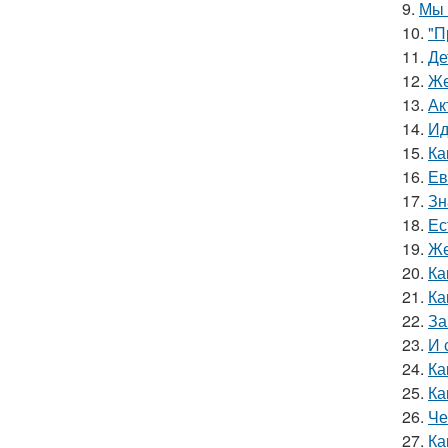
9.
Мы 
10.
"П
11.
Де
12.
Же
13.
Ак
14.
Ид
15.
Ка
16.
Ев
17.
Зн
18.
Ес
19.
Же
20.
Ка
21.
Ка
22.
За
23.
И 
24.
Ка
25.
Ка
26.
Че
27.
Ка