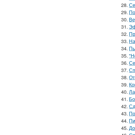
28.
Се
29.
По
30.
Ве
31.
Эф
32.
Пр
33.
На
34.
Пь
35.
"Н
36.
Се
37.
Сп
38.
От
39.
Ко
40.
Ла
41.
Бо
42.
Сд
43.
По
44.
Пи
45.
До