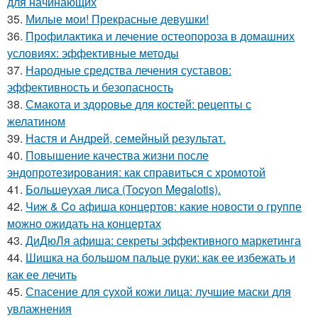
для начинающих
35.
Милые мои! Прекрасные девушки!
36.
Профилактика и лечение остеопороза в домашних
условиях: эффективные методы
37.
Народные средства лечения суставов:
эффективность и безопасность
38.
Смакота и здоровье для костей: рецепты с
желатином
39.
Настя и Андрей, семейный результат.
40.
Повышение качества жизни после
эндопротезирования: как справиться с хромотой
41.
Большеухая лиса (Tocyon Megalotis).
42.
Чиж & Co афиша концертов: какие новости о группе
можно ожидать на концертах
43.
ДиДюЛя афиша: секреты эффективного маркетинга
44.
Шишка на большом пальце руки: как ее избежать и
как ее лечить
45.
Спасение для сухой кожи лица: лучшие маски для
увлажнения