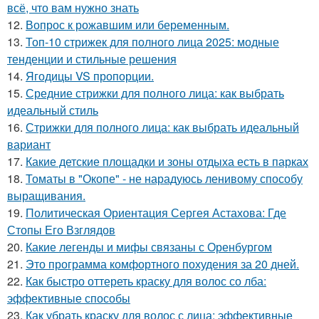
всё, что вам нужно знать
12.
Вопрос к рожавшим или беременным.
13.
Топ-10 стрижек для полного лица 2025: модные
тенденции и стильные решения
14.
Ягодицы VS пропорции.
15.
Средние стрижки для полного лица: как выбрать
идеальный стиль
16.
Стрижки для полного лица: как выбрать идеальный
вариант
17.
Какие детские площадки и зоны отдыха есть в парках
18.
Томаты в "Окопе" - не нарадуюсь ленивому способу
выращивания.
19.
Политическая Ориентация Сергея Астахова: Где
Стопы Его Взглядов
20.
Какие легенды и мифы связаны с Оренбургом
21.
Это программа комфортного похудения за 20 дней.
22.
Как быстро оттереть краску для волос со лба:
эффективные способы
23.
Как убрать краску для волос с лица: эффективные