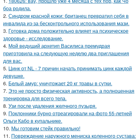
1.
180626: вау, прошло уже 4 месяца с тех пор, как Чо
боа родила.
2.
Синдром красной кожи: британец превратил себя в
инвалида из-за бесконтрольного использования мази.
3.
Готовка дома положительно влияет на психическое
здоровье - исследование.
4.
Мой ведущий архетип Василиса премудрая
приготовила на следующую неделю два приглашения
для вас.
5.
Цинк от NL - 7 причин начать принимать цинк каждой
девушке.
6.
Белый амур: уничтожает 20 кг травы в сутки.
7.
Это не просто физическая активность, а полноценная
тренировка для всего тела.
8.
Узи после удаления желчного пузыря.
9.
Поклонники бурно отреагировали на фото 55-летней
Ольги Кабо в купальнике.
10.
Мы готовим стейк правильно!
11.
Повреждение наружного мениска коленного сустава: