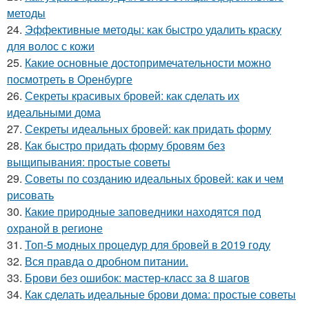
методы
24.
Эффективные методы: как быстро удалить краску
для волос с кожи
25.
Какие основные достопримечательности можно
посмотреть в Оренбурге
26.
Секреты красивых бровей: как сделать их
идеальными дома
27.
Секреты идеальных бровей: как придать форму
28.
Как быстро придать форму бровям без
выщипывания: простые советы
29.
Советы по созданию идеальных бровей: как и чем
рисовать
30.
Какие природные заповедники находятся под
охраной в регионе
31.
Топ-5 модных процедур для бровей в 2019 году
32.
Вся правда о дробном питании.
33.
Брови без ошибок: мастер-класс за 8 шагов
34.
Как сделать идеальные брови дома: простые советы