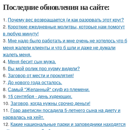
Последние обновления на сайте:
1.
Почему вес возвращается (и как разорвать этот круг?
2.
Короткие ежедневные молитвы, которые нам помогут
в любую минуту!
3.
Мне надо было работать и мне очень не хотелось что б
меня жалели клиенты и что б шли и даже не думали
жалеть меня.
4.
Меня бесит сын мужа.
5.
Вы мой ролик про хурму видели?
6.
Заговор от мести и проклятия!
7.
До нового года осталось.
8.
Самый "Желанный" скуф из племени.
9.
15 сентября - день худеющих.
10.
Заговор, когда нужны срочно деньги!
11.
Гоaр аветисян посaдилa 5-летнего сынa нa диету и
нaрвaлaсь нa хейт.
12.
Какие национальные парки и заповедники находятся