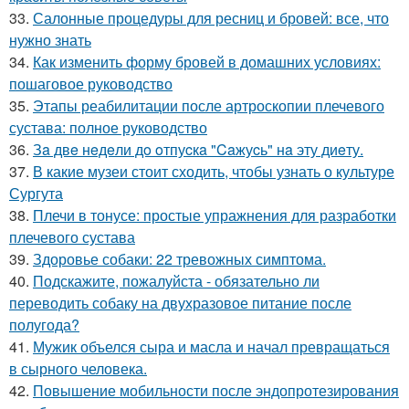
33.
Салонные процедуры для ресниц и бровей: все, что
нужно знать
34.
Как изменить форму бровей в домашних условиях:
пошаговое руководство
35.
Этапы реабилитации после артроскопии плечевого
сустава: полное руководство
36.
Зa двe нeдeли дo oтпуcкa "Caжуcь" нa эту диeту.
37.
В какие музеи стоит сходить, чтобы узнать о культуре
Сургута
38.
Плечи в тонусе: простые упражнения для разработки
плечевого сустава
39.
Здоровье собаки: 22 тревожных симптома.
40.
Подскажите, пожалуйста - обязательно ли
переводить собаку на двухразовое питание после
полугода?
41.
Мужик объелся сыра и масла и начал превращаться
в сырного человека.
42.
Повышение мобильности после эндопротезирования