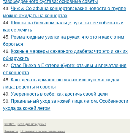
тазобедренного сустава: основные советы
43.
Чиж & Co афиша концертов: какие новости о группе
можно ожидать на концертах
44.
Шишка на большом пальце руки: как ее избежать и
как ее лечить
45.
Ревматоидные узелки на руках: что это и как с этим
бороться
46.
Кожные маркеры сахарного диабета: что это и как их
обнаружить
47.
Стас Пьеха в Екатеринбурге: отзывы и впечатления
от концерта
48.
Как сделать домашнюю увлажняющую маску для
лица: рецепты и советы
49.
Уверенность в себе: как достичь своей цели
50.
Правильный уход за кожей лица летом. Особенности
ухода за кожей летом
© 2026 Диета для похудения
Контакты
Пользовательское соглашение