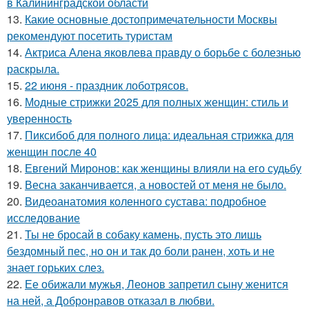
в Калининградской области
13.
Какие основные достопримечательности Москвы
рекомендуют посетить туристам
14.
Актриса Алена яковлева правду о борьбе с болезнью
раскрыла.
15.
22 июня - праздник лоботрясов.
16.
Модные стрижки 2025 для полных женщин: стиль и
уверенность
17.
Пиксибоб для полного лица: идеальная стрижка для
женщин после 40
18.
Евгений Миронов: как женщины влияли на его судьбу
19.
Весна заканчивается, а новостей от меня не было.
20.
Видеоанатомия коленного сустава: подробное
исследование
21.
Ты не бросай в собаку камень, пусть это лишь
бездомный пес, но он и так до боли ранен, хоть и не
знает горьких слез.
22.
Ее обижали мужья, Леонов запретил сыну женится
на ней, а Добронравов отказал в любви.