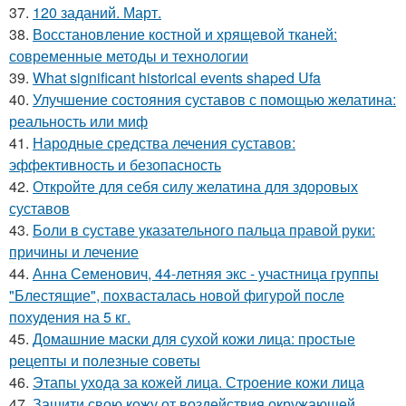
37.
120 заданий. Март.
38.
Восстановление костной и хрящевой тканей:
современные методы и технологии
39.
What significant historical events shaped Ufa
40.
Улучшение состояния суставов с помощью желатина:
реальность или миф
41.
Народные средства лечения суставов:
эффективность и безопасность
42.
Откройте для себя силу желатина для здоровых
суставов
43.
Боли в суставе указательного пальца правой руки:
причины и лечение
44.
Анна Семенович, 44-летняя экс - участница группы
"Блестящие", похвасталась новой фигурой после
похудения на 5 кг.
45.
Домашние маски для сухой кожи лица: простые
рецепты и полезные советы
46.
Этапы ухода за кожей лица. Строение кожи лица
47.
Защити свою кожу от воздействия окружающей