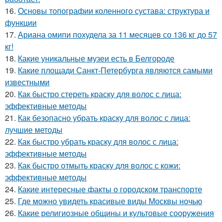
16.
Основы топографии коленного сустава: структура и
функции
17.
Ариана омипи похудела за 11 месяцев со 136 кг до 57
кг!
18.
Какие уникальные музеи есть в Белгороде
19.
Какие площади Санкт-Петербурга являются самыми
известными
20.
Как быстро стереть краску для волос с лица:
эффективные методы
21.
Как безопасно убрать краску для волос с лица:
лучшие методы
22.
Как быстро убрать краску для волос с лица:
эффективные методы
23.
Как быстро отмыть краску для волос с кожи:
эффективные методы
24.
Какие интересные факты о городском транспорте
25.
Где можно увидеть красивые виды Москвы ночью
26.
Какие религиозные общины и культовые сооружения