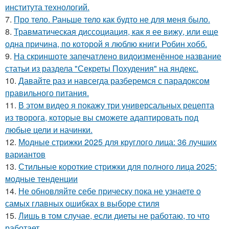
института технологий.
7.
Про тело. Раньше тело как будто не для меня было.
8.
Травматическая диссоциация, как я ее вижу, или еще
одна причина, по которой я люблю книги Робин хобб.
9.
На скриншоте запечатлено видоизменённое название
статьи из раздела "Секреты Похудения" на яндекс.
10.
Давайте раз и навсегда разберемся с парадоксом
правильного питания.
11.
В этом видео я покажу три универсальных рецепта
из творога, которые вы сможете адаптировать под
любые цели и начинки.
12.
Модные стрижки 2025 для круглого лица: 36 лучших
вариантов
13.
Стильные короткие стрижки для полного лица 2025:
модные тенденции
14.
Не обновляйте себе прическу пока не узнаете о
самых главных ошибках в выборе стиля
15.
Лишь в том случае, если диеты не работаю, то что
работает.