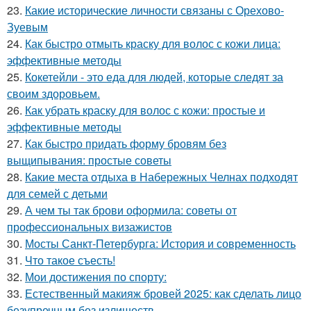
23.
Какие исторические личности связаны с Орехово-
Зуевым
24.
Как быстро отмыть краску для волос с кожи лица:
эффективные методы
25.
Кокетейли - это еда для людей, которые следят за
своим здоровьем.
26.
Как убрать краску для волос с кожи: простые и
эффективные методы
27.
Как быстро придать форму бровям без
выщипывания: простые советы
28.
Какие места отдыха в Набережных Челнах подходят
для семей с детьми
29.
А чем ты так брови оформила: советы от
профессиональных визажистов
30.
Мосты Санкт-Петербурга: История и современность
31.
Что такое съесть!
32.
Мои достижения по спорту:
33.
Естественный макияж бровей 2025: как сделать лицо
безупречным без излишеств