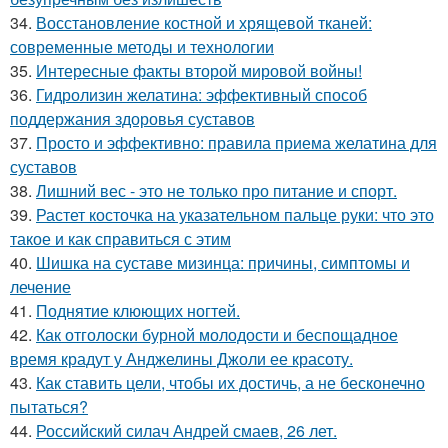
34.
Восстановление костной и хрящевой тканей:
современные методы и технологии
35.
Интересные факты второй мировой войны!
36.
Гидролизин желатина: эффективный способ
поддержания здоровья суставов
37.
Просто и эффективно: правила приема желатина для
суставов
38.
Лишний вес - это не только про питание и спорт.
39.
Растет косточка на указательном пальце руки: что это
такое и как справиться с этим
40.
Шишка на суставе мизинца: причины, симптомы и
лечение
41.
Поднятие клюющих ногтей.
42.
Как отголоски бурной молодости и беспощадное
время крадут у Анджелины Джоли ее красоту.
43.
Как ставить цели, чтобы их достичь, а не бесконечно
пытаться?
44.
Российский силач Андрей смаев, 26 лет.