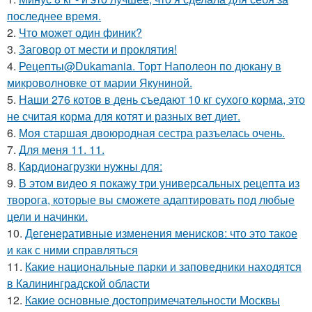
последнее время.
2.
Что может один финик?
3.
Заговор от мести и проклятия!
4.
Рецепты@Dukamania. Торт Наполеон по дюкану в
микроволновке от марии Якуниной.
5.
Наши 276 котов в день съедают 10 кг сухого корма, это
не считая корма для котят и разных вет диет.
6.
Моя старшая двоюродная сестра разъелась очень.
7.
Для меня 11. 11.
8.
Кардионагрузки нужны для:
9.
В этом видео я покажу три универсальных рецепта из
творога, которые вы сможете адаптировать под любые
цели и начинки.
10.
Дегенеративные изменения менисков: что это такое
и как с ними справляться
11.
Какие национальные парки и заповедники находятся
в Калининградской области
12.
Какие основные достопримечательности Москвы