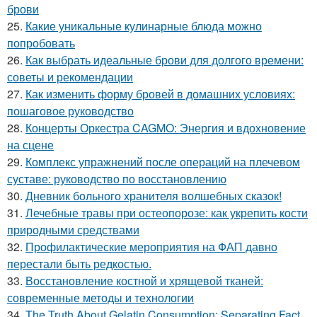
брови
25.
Какие уникальные кулинарные блюда можно
попробовать
26.
Как выбрать идеальные брови для долгого времени:
советы и рекомендации
27.
Как изменить форму бровей в домашних условиях:
пошаговое руководство
28.
Концерты Оркестра CAGMO: Энергия и вдохновение
на сцене
29.
Комплекс упражнений после операций на плечевом
суставе: руководство по восстановлению
30.
Дневник больного хранителя волшебных сказок!
31.
Лечебные травы при остеопорозе: как укрепить кости
природными средствами
32.
Профилактические мероприятия на ФАП давно
перестали быть редкостью.
33.
Восстановление костной и хрящевой тканей:
современные методы и технологии
34.
The Truth About Gelatin Consumption: Separating Fact