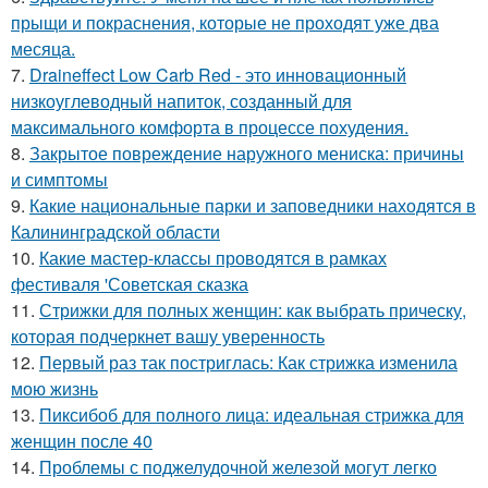
прыщи и покраснения, которые не проходят уже два
месяца.
7.
Draineffect Low Carb Red - это инновационный
низкоуглеводный напиток, созданный для
максимального комфорта в процессе похудения.
8.
Закрытое повреждение наружного мениска: причины
и симптомы
9.
Какие национальные парки и заповедники находятся в
Калининградской области
10.
Какие мастер-классы проводятся в рамках
фестиваля 'Советская сказка
11.
Стрижки для полных женщин: как выбрать прическу,
которая подчеркнет вашу уверенность
12.
Первый раз так постриглась: Как стрижка изменила
мою жизнь
13.
Пиксибоб для полного лица: идеальная стрижка для
женщин после 40
14.
Проблемы с поджелудочной железой могут легко