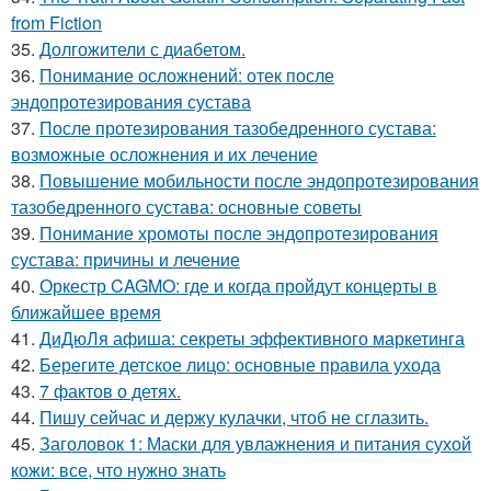
from Fiction
35.
Долгожители с диабетом.
36.
Понимание осложнений: отек после
эндопротезирования сустава
37.
После протезирования тазобедренного сустава:
возможные осложнения и их лечение
38.
Повышение мобильности после эндопротезирования
тазобедренного сустава: основные советы
39.
Понимание хромоты после эндопротезирования
сустава: причины и лечение
40.
Оркестр CAGMO: где и когда пройдут концерты в
ближайшее время
41.
ДиДюЛя афиша: секреты эффективного маркетинга
42.
Берегите детское лицо: основные правила ухода
43.
7 фактов о детях.
44.
Пишу сейчас и держу кулачки, чтоб не сглазить.
45.
Заголовок 1: Маски для увлажнения и питания сухой
кожи: все, что нужно знать