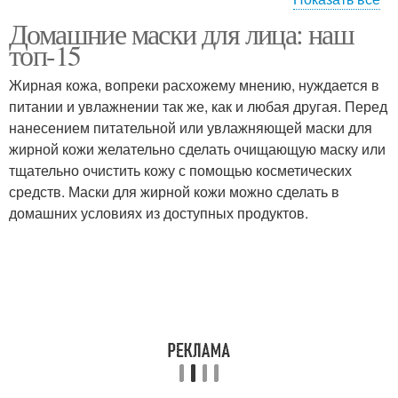
Домашние маски для лица: наш
Маски на эпидермис
Маски для жирной кожи
топ-15
Жирная кожа, вопреки расхожему мнению, нуждается в
питании и увлажнении так же, как и любая другая. Перед
Маска из апельсиновых
нанесением питательной или увлажняющей маски для
Лимонно-медовая маска
корок
жирной кожи желательно сделать очищающую маску или
тщательно очистить кожу с помощью косметических
средств. Маски для жирной кожи можно сделать в
домашних условиях из доступных продуктов.
Цитрусово-яичная
Маска из
маска
картофельного сока