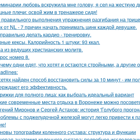
еминарии любовь вскружила мне голову, я сел на жесткую дие
ные плечи: освой жим в тренажере сидя!
 правильного выполнения упражнения разгибания на трице
к от NL - 7 причин начать принимать цинк каждой девушке.
 правильно делать кардио - тренировку.
ные кексы. Калорийность 1 штуки: 93 ккал.
а из ведущих христианских молитв.
рос номер 8.
чему одни едят, что хотят и остаются стройными, а другие 
adlines:
сетях найден способ восстановить силы за 10 минут - им п
ерждают его эффективность.
рижки для полного лица: как выбрать идеальный вариант
кие современные места отдыха в Воронеже можно посовет
гений Миронов и Сергей Астахов: история 'Голубого прогон
облемы с поджелудочной железой могут легко привести к п
ие!
новы топографии коленного сустава: структура и функции
чевая анатомия коленного сустава: подробное исследован