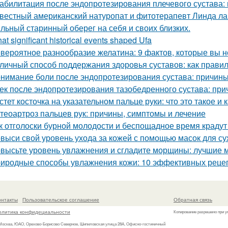
абилитация после эндопротезирования плечевого сустава:
вестный американский натуропат и фитотерапевт Линда ла
льный старинный оберег на себя и своих близких.
at significant historical events shaped Ufa
вероятное разнообразие желатина: 9 фактов, которые вы н
личный способ поддержания здоровья суставов: как прави
нимание боли после эндопротезирования сустава: причины
ек после эндопротезирования тазобедренного сустава: при
стет косточка на указательном пальце руки: что это такое и 
теоартроз пальцев рук: причины, симптомы и лечение
к отголоски бурной молодости и беспощадное время крадут
выси свой уровень ухода за кожей с помощью масок для с
высьте уровень увлажнения и сгладите морщины: лучшие м
иродные способы увлажнения кожи: 10 эффективных реце
онтакты
Пользовательское соглашение
Обратная связь
олитика конфидециальности
Копирование разрешено при у
 Москва, ЮАО, Орехово-Борисово Северное, Шипиловская улица 28А, Офисно-гостиничный