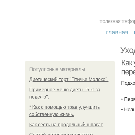
полезная инфор
главная
Ухо
Как
Популярные материалы
пер
Диетический торт "Птичье Молоко".
Подхо
Примерное меню диеты "5 кг за
неделю".
• Пер
* Как с помощью трав улучшить
• Нел
собственную жизнь.
Как сесть на продольный шпагат.
Святой, которому молятся о