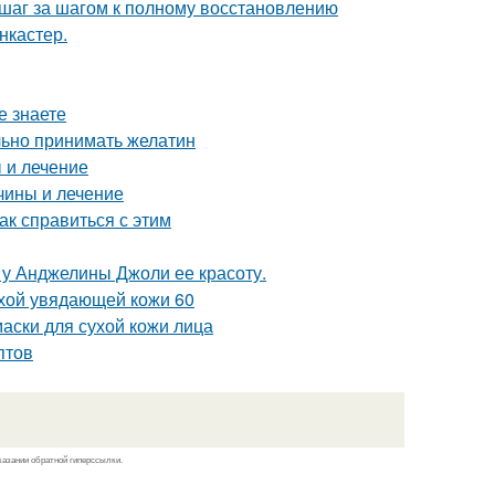
 шаг за шагом к полному восстановлению
нкастер.
е знаете
льно принимать желатин
 и лечение
чины и лечение
как справиться с этим
 у Анджелины Джоли ее красоту.
ухой увядающей кожи 60
аски для сухой кожи лица
птов
казании обратной гиперссылки.