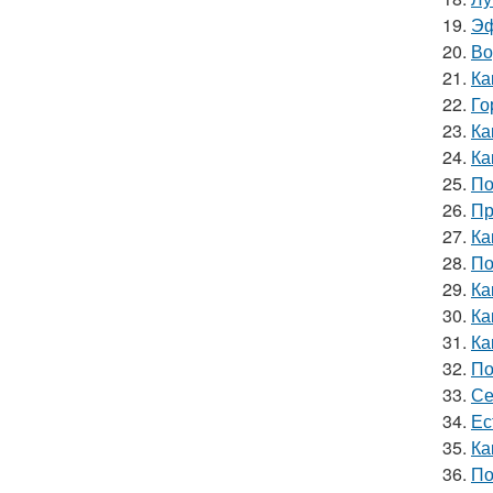
19.
Эф
20.
Во
21.
Ка
22.
Го
23.
Ка
24.
Ка
25.
По
26.
Пр
27.
Ка
28.
По
29.
Ка
30.
Ка
31.
Ка
32.
По
33.
Се
34.
Ес
35.
Ка
36.
По