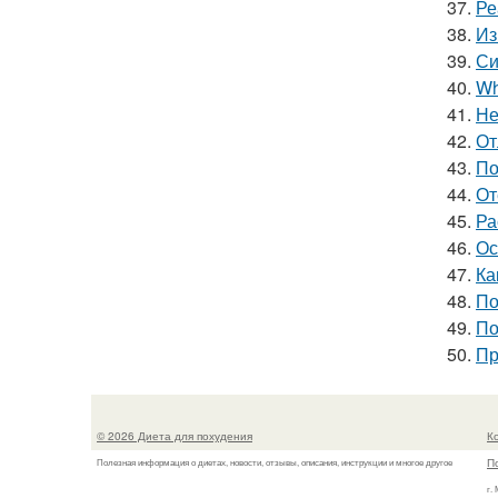
37.
Ре
38.
Из
39.
Си
40.
Wh
41.
Не
42.
От
43.
По
44.
От
45.
Ра
46.
Ос
47.
Ка
48.
По
49.
По
50.
Пр
© 2026 Диета для похудения
К
П
Полезная информация о диетах, новости, отзывы, описания, инструкции и многое другое
г.