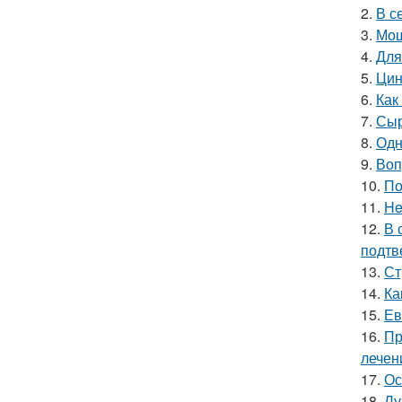
2.
В с
3.
Мощ
4.
Для
5.
Цин
6.
Как
7.
Сыр
8.
Одн
9.
Воп
10.
По
11.
He
12.
В 
подтв
13.
Ст
14.
Ка
15.
Ев
16.
Пр
лечен
17.
Ос
18.
Лу