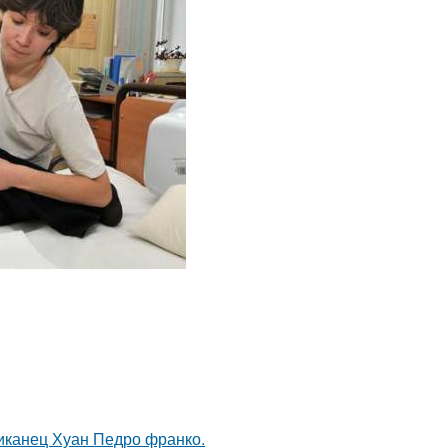
иканец Хуан Педро франко.