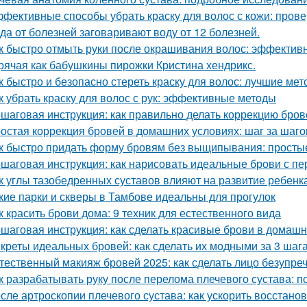
фективные способы убрать краску для волос с кожи: пров
да от болезней заговаривают воду от 12 болезней.
к быстро отмыть руки после окрашивания волос: эффекти
рячая как бабушкины пирожки Кристина хендрикс.
к быстро и безопасно стереть краску для волос: лучшие ме
к убрать краску для волос с рук: эффективные методы
шаговая инструкция: как правильно делать коррекцию бро
остая коррекция бровей в домашних условиях: шаг за шаг
к быстро придать форму бровям без выщипывания: просты
шаговая инструкция: как нарисовать идеальные брови с пе
к углы тазобедренных суставов влияют на развитие ребенк
кие парки и скверы в Тамбове идеальны для прогулок
к красить брови дома: 9 техник для естественного вида
шаговая инструкция: как сделать красивые брови в домашн
креты идеальных бровей: как сделать их модными за 3 шаг
тественный макияж бровей 2025: как сделать лицо безупре
к разрабатывать руку после перелома плечевого сустава: п
сле артроскопии плечевого сустава: как ускорить восстано