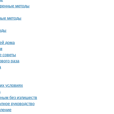
еренные методы
вные методы
тоды
вей дома
ом
е советы
рвого раза
а
их условиях
а
чным без излишеств
олное руководство
вление