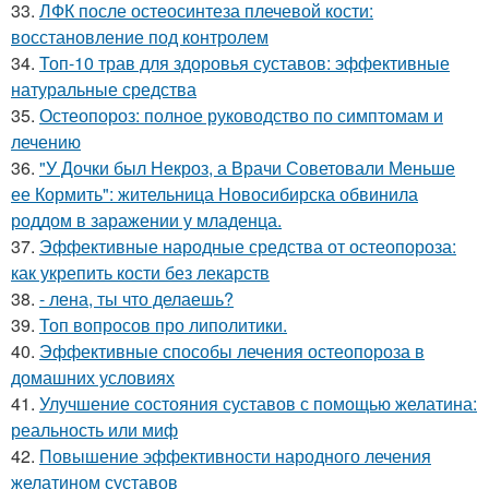
33.
ЛФК после остеосинтеза плечевой кости:
восстановление под контролем
34.
Топ-10 трав для здоровья суставов: эффективные
натуральные средства
35.
Остеопороз: полное руководство по симптомам и
лечению
36.
"У Дочки был Некроз, а Врачи Советовали Меньше
ее Кормить": жительница Новосибирска обвинила
роддом в заражении у младенца.
37.
Эффективные народные средства от остеопороза:
как укрепить кости без лекарств
38.
- лена, ты что делаешь?
39.
Топ вопросов про липолитики.
40.
Эффективные способы лечения остеопороза в
домашних условиях
41.
Улучшение состояния суставов с помощью желатина:
реальность или миф
42.
Повышение эффективности народного лечения
желатином суставов