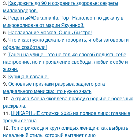
3.
Как дожить до 90 и сохранить здоровье: секреты
миллиардеров.
4.
Рецепты@Dukamania. Торт Наполеон по дюкану в
микроволновке от марии Якуниной.
5.
Наслаивание мазков. Очень быстро!
6.
Что и как нужно делать и говорить, чтобы заговоры и
обряды сработали!
7.
Танец на улице - это не только способ поднять себе
настроение, но и проявление свободы, любви к себе и
жизни.
8.
Курица в лаваше.
9.
Основные признаки разрыва заднего рога
медиального мениска: что нужно знать
10.
Актриса Алена яковлева правду о борьбе с болезнью
раскрыла.
11.
ШИКАРНЫЕ стрижки 2025 на полное лицо: главные
тренды сезона
12.
Топ стрижек для круглолицых женщин: как выбрать
идеальный стиль, который вытянет лицо