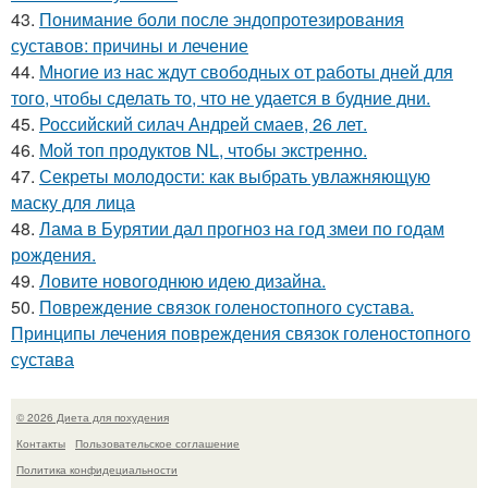
43.
Понимание боли после эндопротезирования
суставов: причины и лечение
44.
Многие из нас ждут свободных от работы дней для
того, чтобы сделать то, что не удается в будние дни.
45.
Российский силач Андрей смаев, 26 лет.
46.
Мой топ продуктов NL, чтобы экстренно.
47.
Секреты молодости: как выбрать увлажняющую
маску для лица
48.
Лама в Бурятии дал прогноз на год змеи по годам
рождения.
49.
Ловите новогоднюю идею дизайна.
50.
Повреждение связок голеностопного сустава.
Принципы лечения повреждения связок голеностопного
сустава
© 2026 Диета для похудения
Контакты
Пользовательское соглашение
Политика конфидециальности