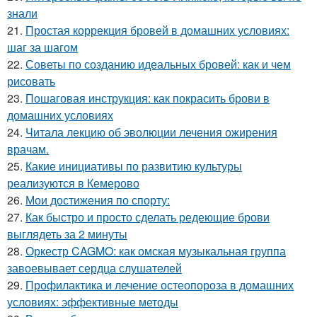
знали
21.
Простая коррекция бровей в домашних условиях:
шаг за шагом
22.
Советы по созданию идеальных бровей: как и чем
рисовать
23.
Пошаговая инструкция: как покрасить брови в
домашних условиях
24.
Читала лекцию об эволюции лечения ожирения
врачам.
25.
Какие инициативы по развитию культуры
реализуются в Кемерово
26.
Мои достижения по спорту:
27.
Как быстро и просто сделать редеющие брови
выглядеть за 2 минуты
28.
Оркестр CAGMO: как омская музыкальная группа
завоевывает сердца слушателей
29.
Профилактика и лечение остеопороза в домашних
условиях: эффективные методы