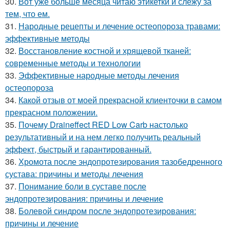
30.
Вот уже больше месяца читаю этикетки и слежу за
тем, что ем.
31.
Народные рецепты и лечение остеопороза травами:
эффективные методы
32.
Восстановление костной и хрящевой тканей:
современные методы и технологии
33.
Эффективные народные методы лечения
остеопороза
34.
Какой отзыв от моей прекрасной клиенточки в самом
прекрасном положении.
35.
Почему Draineffect RED Low Carb настолько
результативный и на нем легко получить реальный
эффект, быстрый и гарантированный.
36.
Хромота после эндопротезирования тазобедренного
сустава: причины и методы лечения
37.
Понимание боли в суставе после
эндопротезирования: причины и лечение
38.
Болевой синдром после эндопротезирования:
причины и лечение