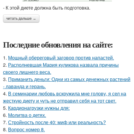
- К этой диете должна быть подготовка.
читать дальше →
Последние обновления на сайте:
1.
Мощный обереговый заговор против напастей.
2.
Располневшая Мария куликова назвала причины
своего лишнего веса.
3.
Приманить деньги: Одни из самых денежных растений
- лаванда и герань.
4.
В семинарии любовь вскружила мне голову, я сел на
жесткую диету и чуть не отправил себя на тот свет.
5.
Кардионагрузки нужны для:
6.
Молитва о детях.
7.
Стройность после 40: миф или реальность?
8.
Вопрос номер 8.