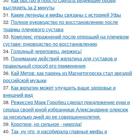
30.
Как быстро и просто сделать редеющие брови
выглядеть за 2 минуты
31.
Какие легенды и мифы связаны с историей Уфы
32.
Полное руководство по восстановлению после
травмы плечевого сустава
33.
Комплекс упражнений после операций на плечевом
суставе: руководство по восстановлению
34.
Голодный череповец, держись!
35.
Понимание действий желатина для суставов и
правильный способ его применения
36.
Кай Метов: как парень из Магнитогорска стал звездой
российской музыки
37.
Как желатин может улучшить ваше здоровье и
внешний вид
38.
Режиссер Марк Горобец сделал предложение руки и
сердца своей юной избраннице Александрине олексюк
за несколько дней до ее совершеннолетия.
39.
Короткое, но сильное - никогда!
40.
Так, ну что, я насобирала главные мифы и