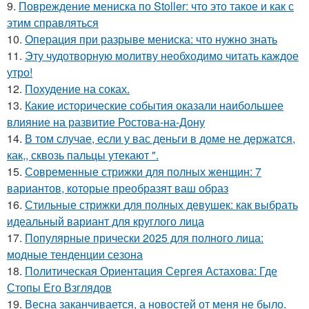
9.
Повреждение мениска по Stoller: что это такое и как с
этим справляться
10.
Операция при разрыве мениска: что нужно знать
11.
Эту чудотворную молитву необходимо читать каждое
утро!
12.
Похудение на соках.
13.
Какие исторические события оказали наибольшее
влияние на развитие Ростова-на-Дону
14.
В том случае, если у вас деньги в доме не держатся,
как,, сквозь пальцы утекают ".
15.
Современные стрижки для полных женщин: 7
вариантов, которые преобразят ваш образ
16.
Стильные стрижки для полных девушек: как выбрать
идеальный вариант для круглого лица
17.
Популярные прически 2025 для полного лица:
модные тенденции сезона
18.
Политическая Ориентация Сергея Астахова: Где
Стопы Его Взглядов
19.
Весна заканчивается, а новостей от меня не было.