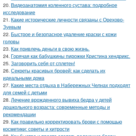
20.
Видеоанатомия коленного сустава: подробное
исследование
21.
Какие исторические личности связаны с Орехово-
Зуевым
22.
Быстрое и безопасное удаление краски с кожи
головы
23.
Как привлечь деньги в свою жизнь.
24.
Горячая как бабушкины пирожки Кристина хендрикс.
25.
Заговорить себя от сплетен!
26.
Секреты красивых бровей: как сделать их
идеальными дома
27.
Какие места отдыха в Набережных Челнах подходят
для семей с детьми
28.
Лечение врожденного вывиха бедра у детей
дошкольного возраста: современные методы и
рекомендации
29.
Как правильно корректировать брови с помощью
косметики: советы и хитрости