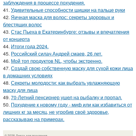
заблуждения в процессе похудения.
41.
Удивительные способности шишки на пальце руки
42.
Яичная маска для волос: секреты здоровых и
блестящих волос
43.
Стас Пьеха в Екатеринбурге: отзывы и впечатления
от концерта
44.
Итоги года 2024.
45.
Российский силач Андрей смаев, 26 лет.
46.
Мой топ продуктов NL, чтобы экстренно.
47.
Создай свою собственную маску для сухой кожи лица
в домашних условиях
48.
Секреты молодости: как выбрать увлажняющую
маску для лица
49.
70-Летний пенсионер ушел на рыбалку и пропал.
50.
Похудение к новому году - миф или как избавиться от
лишних кг за месяц, не угробив своё здоровье,
рассказываю на примерах.
© 2026 Диета для похудения