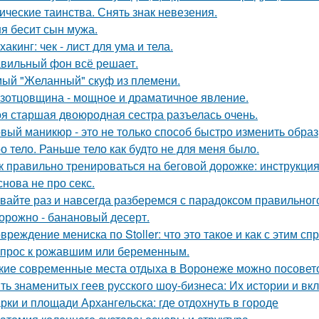
ические таинства. Снять знак невезения.
я бесит сын мужа.
хакинг: чек - лист для ума и тела.
вильный фон всё решает.
ый "Желанный" скуф из племени.
зотцовщина - мощное и драматичное явление.
я старшая двоюродная сестра разъелась очень.
вый маникюр - это не только способ быстро изменить образ,
о тело. Раньше тело как будто не для меня было.
к правильно тренироваться на беговой дорожке: инструкция
снова не про секс.
вайте раз и навсегда разберемся с парадоксом правильног
орожно - банановый десерт.
вреждение мениска по Stoller: что это такое и как с этим сп
прос к рожавшим или беременным.
кие современные места отдыха в Воронеже можно посовет
ть знаменитых геев русского шоу-бизнеса: Их истории и вк
рки и площади Архангельска: где отдохнуть в городе