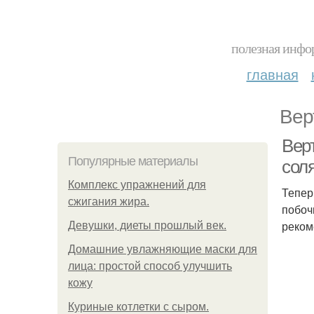
полезная инфор
главная
Вер
Верт
Популярные материалы
сол
Комплекс упражнений для
Тепер
сжигания жира.
побоч
реком
Девушки, диеты прошлый век.
Домашние увлажняющие маски для
лица: простой способ улучшить
кожу
Куриные котлетки с сыром.