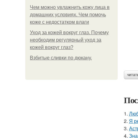
Чем можно увлажнить кожу лица в
домашних условиях. Чем помочь
коже с недостатком влаги
Уход за кожей вокруг глаз. Почему
необходим регулярный уход за
кожей вокруг глаз?
Взбитые сливки по дюкану.
читат
Пос
1.
Люб
2.
Я р
3.
Аст
4.
Зна