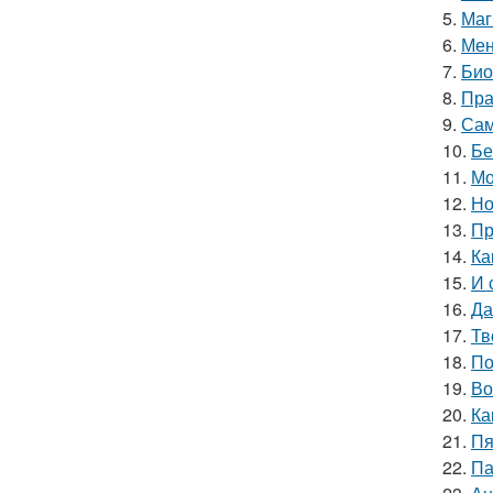
5.
Маг
6.
Мен
7.
Био
8.
Пра
9.
Сам
10.
Бе
11.
Мо
12.
Но
13.
Пр
14.
Ка
15.
И 
16.
Да
17.
Тв
18.
По
19.
Во
20.
Ка
21.
Пя
22.
Па