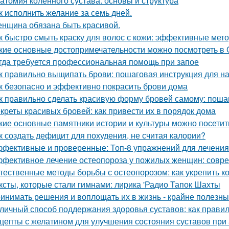
атомия коленного сустава: основы и структура
к исполнить желание за семь дней.
нщина обязана быть красивой.
к быстро смыть краску для волос с кожи: эффективные мет
кие основные достопримечательности можно посмотреть в 
гда требуется профессиональная помощь при запое
к правильно выщипать брови: пошаговая инструкция для 
к безопасно и эффективно покрасить брови дома
к правильно сделать красивую форму бровей самому: поша
креты красивых бровей: как привести их в порядок дома
кие основные памятники истории и культуры можно посетит
к создать дефицит для похудения, не считая калории?
фективные и проверенные: Топ-8 упражнений для лечения
фективное лечение остеопороза у пожилых женщин: совр
тественные методы борьбы с остеопорозом: как укрепить ко
ксты, которые стали гимнами: лирика 'Радио Тапок Шахты
инимать решения и воплощать их в жизнь - крайне полезный
личный способ поддержания здоровья суставов: как прави
цепты с желатином для улучшения состояния суставов при