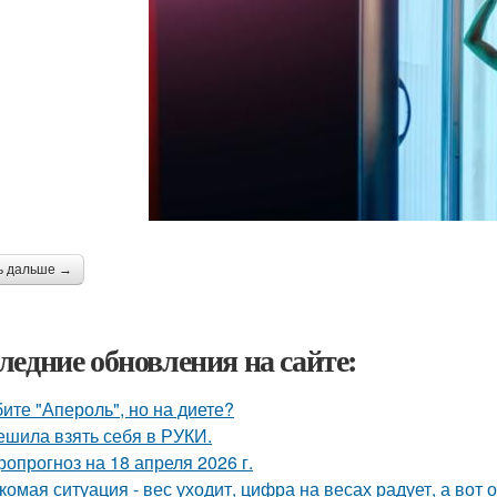
ь дальше →
ледние обновления на сайте:
ите "Апероль", но на диете?
ешила взять себя в РУКИ.
ропрогноз на 18 апреля 2026 г.
комая ситуация - вес уходит, цифра на весах радует, а вот о