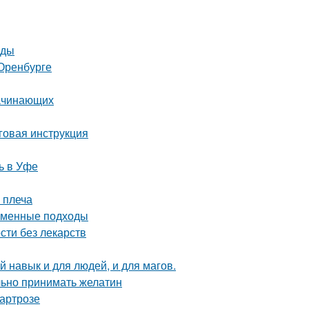
оды
Оренбурге
начинающих
говая инструкция
ь в Уфе
 плеча
еменные подходы
сти без лекарств
 навык и для людей, и для магов.
льно принимать желатин
 артрозе