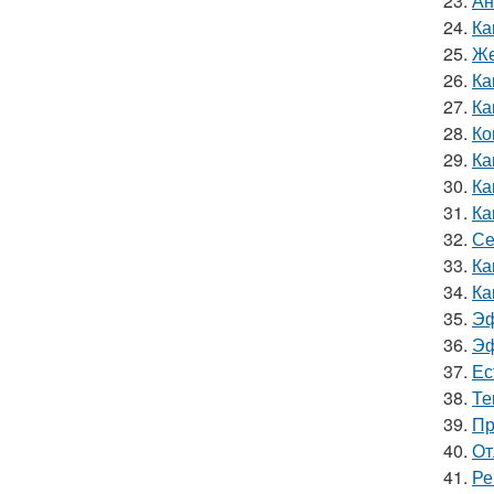
23.
Ан
24.
Ка
25.
Же
26.
Ка
27.
Ка
28.
Ко
29.
Ка
30.
Ка
31.
Ка
32.
Се
33.
Ка
34.
Ка
35.
Эф
36.
Эф
37.
Ес
38.
Те
39.
Пр
40.
От
41.
Ре