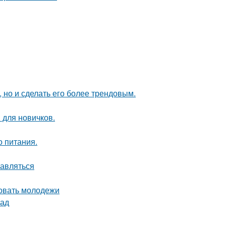
 но и сделать его более трендовым.
 для новичков.
о питания.
равляться
овать молодежи
лад